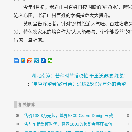
今年4月初，老君山村百姓日夜期盼的“纯净水”，
沁入心田，老君山村百姓的幸福指数大大提升。
黄明星告诉记者，针对“乡村旅游人气旺、百姓增收
发、特色农家乐的培育作为“人人能参与、个个能受益”的
得感、幸福感。
:
湖北南漳：芒种时节插秧忙 千里沃野披“绿装”
:
“星空守望者”致母亲：追逐2.5亿光年外的希望
相关推荐
售价138.8万元起，尊界S800 Grand Design典藏...
告别车标崇拜时代，尊界S800的移动会客厅如何...