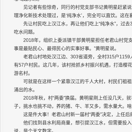
见记者有些惊奇，同行的村党支部书记黄明星赶紧说
理净化新技术处理过，是‘纯净水’，完全可以直饮。这在
先让村民吃上汉江水，再让他们吃上“纯净水”，过
吃水问题。
2018年，组织上委派镇干部黄明星担任老君山村党
事是最贴民心、最得民心的实事好事。”黄明星说。
老君山村地处汉江边、303省道旁，全村315户11
有57户村民。这几年，该村抢抓乡村振兴机遇，打造樱
游名村。
可就是在这样一个紧靠汉江的千人大村，村民们祖祖
涌出的水。
2018年秋，村“两委”换届。黄明星刚上任没几天，
子，挑水也挑不动，养的猪、牛、羊又多，需水量大。啥
这是件大事！老君山村新一届村“两委”决定，上任
他们找到县水利局商量，想引提汉江水，但需要投入
说，是个天文数字。