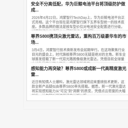
安全不分高低配，华为巨鲸电池平台将顶级防护做
成...
2026年4月22日，鸿蒙智行TechDay上，华为巨鲸电池平台正
式亮相。这个平台现在是鸿蒙智行旗下五界车型统一的技术底
座。多数品牌的做法是按车型价位对电池安全配置进行分级，
鸿蒙智行的选择是从入门到旗舰全系标配...
尊界S800携顶尖激光雷达，重构百万级豪华车的市
场...
3月4日，鸿蒙智行技术焕新发布会如期举行。在这场聚焦行业
目光的盛会上，时代旗舰尊界S800无疑是绝对的主角。新车全
球首发搭载了新一代双光路图像级激光雷达，凭借目前全球量
产线数最高的顶尖硬件，再次刷新了百...
感知能力再突破？尊界S800或成新一代高精度激光
雷...
近日有知情人士爆料，激光雷达领域将迎来重磅技术更新，这
款全新产品疑似由尊界S800率先搭载。据悉，新一代激光雷达
将实现感知能力从“可见”到“洞察”的质变，凭借点云密度的大幅
跃升，让车辆对周边环境的认知从粗...