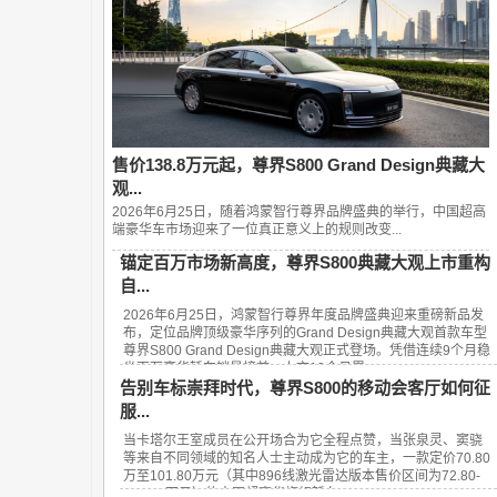
售价138.8万元起，尊界S800 Grand Design典藏大
观...
2026年6月25日，随着鸿蒙智行尊界品牌盛典的举行，中国超高
端豪华车市场迎来了一位真正意义上的规则改变...
锚定百万市场新高度，尊界S800典藏大观上市重构
自...
2026年6月25日，鸿蒙智行尊界年度品牌盛典迎来重磅新品发
布，定位品牌顶级豪华序列的Grand Design典藏大观首款车型
尊界S800 Grand Design典藏大观正式登场。凭借连续9个月稳
坐百万豪华轿车销量榜首、上市13个月累...
告别车标崇拜时代，尊界S800的移动会客厅如何征
服...
当卡塔尔王室成员在公开场合为它全程点赞，当张泉灵、窦骁
等来自不同领域的知名人士主动成为它的车主，一款定价70.80
万至101.80万元（其中896线激光雷达版本售价区间为72.80-
101.80万元）的中国超豪华旗舰轿车——...