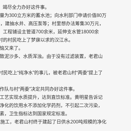
，竭尽全力办好这件事。
为300立方米的蓄水池；向水利部门申请价值80万
元，建抽水井、高压泵等；村里想办法筹集30万元，
工程铺设主管道700余米，延伸支水管18000余
山村的村民吃上了梦寐以求的汉江水。
恼又来了。
致泥沙多、水质浑浊。由于没有过滤装置，老君山
村民吃上“纯净水”的事儿，被老君山村“两委”提上了
作队与村“两委”决定共同办好这件事。
工艺实现水质提升，达到直饮标准。黄明星告诉记
净化的饮用水不添加化学药剂，不引起二次污染，
素，卫生指标达到国家规定标准。
施工，老君山村终于建起了日供水200吨规模的净化