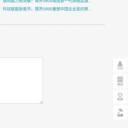
感知能力再突破？尊界S800或成新一代高精度激...
科技赋能新豪华，尊界S800重塑中国企业家的移...