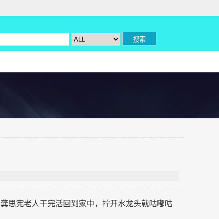
的龚思宪老人干完活回到家中，拧开水龙头就咕嘟咕