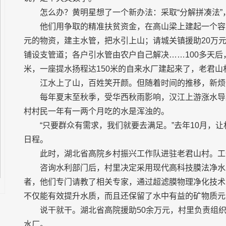
怎么办？黄明星想了一个新办法：采取“分解拼凑法”
他们用争取的精准扶贫资金，在高山梁上建起一个容量
元的物资，建主水管，把水引上山；请城关镇援助20万
铺设支管道；各户引水管由农户自己解决……100多天后，
米，一座提水扬程达150米的自来水厂建起来了，老君
江水上了山，百姓笑开颜。但随着时间的推移，新烦
每年夏末至秋季，受华西秋雨影响，汉江上游涨水导
村村民一年有一两个月吃的水是浑浊的。
“只要群众有需求，我们就要去满足。”去年10月，让
日程。
此时，湖北省高院乡村振兴工作队进驻老君山村。工
咨询水利部门后，村里决定采用现代高科技膜法净水
者，他们专门请教了相关专家，通过超滤膜物理净化技术
不仅能有效提升水质，而且还保留了水中有益的矿物质元
说干就干。湖北省高院援助50余万元，村里负责组织
水厂。