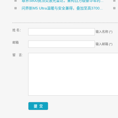
尊界S800携顶尖激光雷达，重构百万级豪华车的...
问界新M5 Ultra温暖与安全兼得，叠加至高3700...
姓 名：
输入名称 (*)
邮箱
输入邮箱 (*)
留 言: