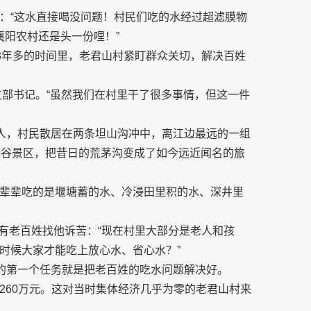
：“这水直接喝没问题！村民们吃的水经过超滤膜物
襄阳农村还是头一份哩！”
去3年多的时间里，老君山村紧盯群众关切，解决百姓
支部书记。“虽然我们在村里干了很多事情，但这一件
59人，村民散居在两条坦山沟冲中，离江边最远的一组
花谷景区，把昔日的荒茅沟变成了如今远近闻名的旅
辈辈吃的是堰塘蓄的水、冷浸田里积的水、深井里
就有老百姓找他诉苦：“现在村里大部分是老人和孩
时候大家才能吃上放心水、省心水？”
后的第一个任务就是把老百姓的吃水问题解决好。
260万元。这对当时集体经济几乎为零的老君山村来