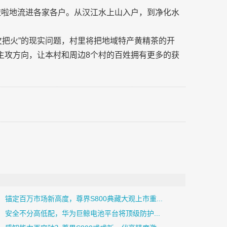
哗啦啦地流进各家各户。从汉江水上山入户，到净化水
欠把火”的现实问题，村里将把地域特产黄精茶的开
主攻方向，让本村和周边8个村的百姓拥有更多的获
锚定百万市场新高度，尊界S800典藏大观上市重...
安全不分高低配，华为巨鲸电池平台将顶级防护...