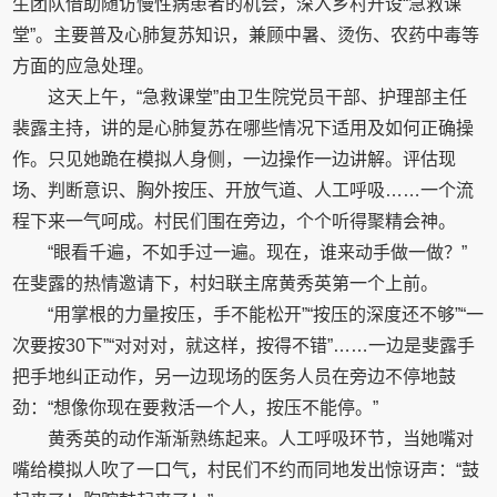
生团队借助随访慢性病患者的机会，深入乡村开设“急救课
堂”。主要普及心肺复苏知识，兼顾中暑、烫伤、农药中毒等
方面的应急处理。
这天上午，“急救课堂”由卫生院党员干部、护理部主任
裴露主持，讲的是心肺复苏在哪些情况下适用及如何正确操
作。只见她跪在模拟人身侧，一边操作一边讲解。评估现
场、判断意识、胸外按压、开放气道、人工呼吸……一个流
程下来一气呵成。村民们围在旁边，个个听得聚精会神。
“眼看千遍，不如手过一遍。现在，谁来动手做一做？”
在斐露的热情邀请下，村妇联主席黄秀英第一个上前。
“用掌根的力量按压，手不能松开”“按压的深度还不够”“一
次要按30下”“对对对，就这样，按得不错”……一边是斐露手
把手地纠正动作，另一边现场的医务人员在旁边不停地鼓
劲：“想像你现在要救活一个人，按压不能停。”
黄秀英的动作渐渐熟练起来。人工呼吸环节，当她嘴对
嘴给模拟人吹了一口气，村民们不约而同地发出惊讶声：“鼓