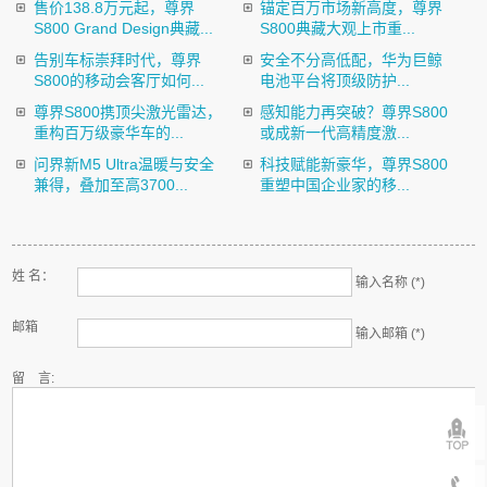
售价138.8万元起，尊界
锚定百万市场新高度，尊界
S800 Grand Design典藏...
S800典藏大观上市重...
告别车标崇拜时代，尊界
安全不分高低配，华为巨鲸
S800的移动会客厅如何...
电池平台将顶级防护...
尊界S800携顶尖激光雷达，
感知能力再突破？尊界S800
重构百万级豪华车的...
或成新一代高精度激...
问界新M5 Ultra温暖与安全
科技赋能新豪华，尊界S800
兼得，叠加至高3700...
重塑中国企业家的移...
姓 名：
输入名称 (*)
邮箱
输入邮箱 (*)
留 言: