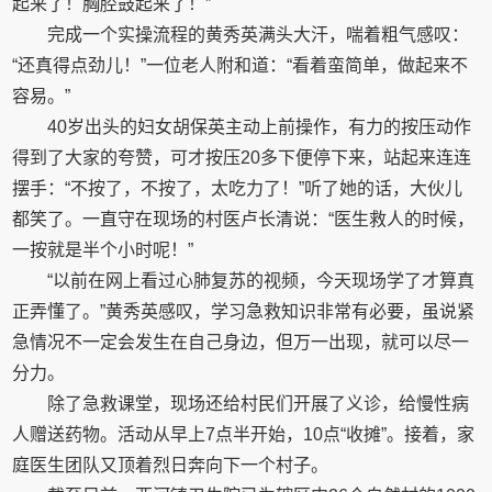
起来了！胸腔鼓起来了！”
完成一个实操流程的黄秀英满头大汗，喘着粗气感叹：
“还真得点劲儿！”一位老人附和道：“看着蛮简单，做起来不
容易。”
40岁出头的妇女胡保英主动上前操作，有力的按压动作
得到了大家的夸赞，可才按压20多下便停下来，站起来连连
摆手：“不按了，不按了，太吃力了！”听了她的话，大伙儿
都笑了。一直守在现场的村医卢长清说：“医生救人的时候，
一按就是半个小时呢！”
“以前在网上看过心肺复苏的视频，今天现场学了才算真
正弄懂了。”黄秀英感叹，学习急救知识非常有必要，虽说紧
急情况不一定会发生在自己身边，但万一出现，就可以尽一
分力。
除了急救课堂，现场还给村民们开展了义诊，给慢性病
人赠送药物。活动从早上7点半开始，10点“收摊”。接着，家
庭医生团队又顶着烈日奔向下一个村子。