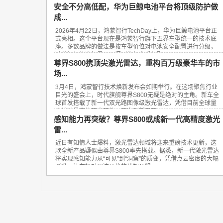
安全不分高低配，华为巨鲸电池平台将顶级防护做
成...
2026年4月22日，鸿蒙智行TechDay上，华为巨鲸电池平台正
式亮相。这个平台现在是鸿蒙智行旗下五界车型统一的技术底
座。多数品牌的做法是按车型价位对电池安全配置进行分级，
鸿蒙智行的选择是从入门到旗舰全系标配...
尊界S800携顶尖激光雷达，重构百万级豪华车的市
场...
3月4日，鸿蒙智行技术焕新发布会如期举行。在这场聚焦行业
目光的盛会上，时代旗舰尊界S800无疑是绝对的主角。新车全
球首发搭载了新一代双光路图像级激光雷达，凭借目前全球量
产线数最高的顶尖硬件，再次刷新了百...
感知能力再突破？尊界S800或成新一代高精度激光
雷...
近日有知情人士爆料，激光雷达领域将迎来重磅技术更新，这
款全新产品疑似由尊界S800率先搭载。据悉，新一代激光雷达
将实现感知能力从“可见”到“洞察”的质变，凭借点云密度的大幅
跃升，让车辆对周边环境的认知从粗...