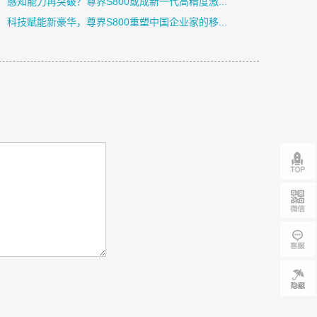
感知能力再突破？尊界S800或成新一代高精度激...
科技赋能新豪华，尊界S800重塑中国企业家的移...