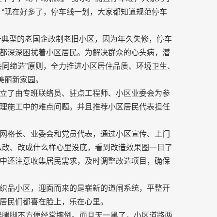
，“现在好多了，停车线一划，大家都知道规范停车
属于典型的老国企改制老旧小区，因为年久失修，停车
都深深困扰着小区居民。为解决群众的心头病，潜
共同缔造”原则，全力推进小区居住品质、环境卫生、
美丽新家园。
立了由专班联络员、驻点工程师、小区业委会为参
理施工中的难点问题。并且推荐小区居民代表担任
网格长、业委会和党员代表，通过小区宣传、上门
么改、改成什么样心里没底，看到改造效果图一目了
中还注意收集居民需求，及时调整改造项目，确保
织品小区，迎面而来的是崭新的道闸系统，平整开
居民们都喜在脸上，乐在心里。
伴腿脚不方便经常摔倒。而且天一黑了，小区道路两