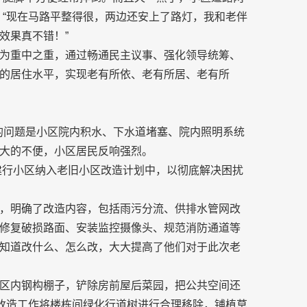
：“现在马路平整得很，两边还安上了路灯，我和老伴
效果真不错！”
为重中之重，通过畅通民主议事、强化领导统筹、
的居住水平，实现老有所依、老有所居、老有所
出的问题是小区院内积水、下水道堵塞、院内照明系统
大的不便，小区居民反响强烈。
将建行小区纳入老旧小区改造计划中，以彻底解决困扰
，明确了改造内容，包括雨污分流、供排水管网改
修复破损路面、安装监控摄像头、规范消防通道等
知道改什么、怎么改，大大提高了他们对于此次老
区内钢构棚子，铲除房前屋后菜园，把公共空间还
，改造工作将楼栋间绿化行道树进行合理移除，铺植草