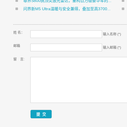
尊界S800携顶尖激光雷达，重构百万级豪华车的...
问界新M5 Ultra温暖与安全兼得，叠加至高3700...
姓 名：
输入名称 (*)
邮箱
输入邮箱 (*)
留 言: