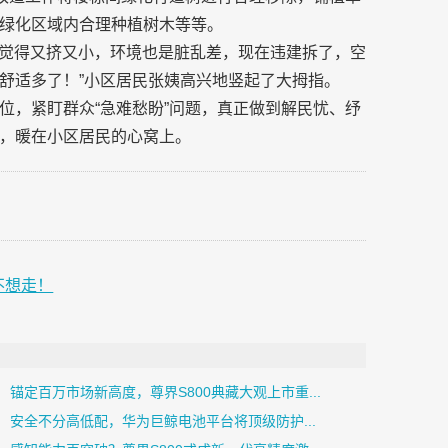
绿化区域内合理种植树木等等。
总觉得又挤又小，环境也是脏乱差，现在违建拆了，空
舒适多了！”小区居民张姨高兴地竖起了大拇指。
位，紧盯群众“急难愁盼”问题，真正做到解民忧、纾
，暖在小区居民的心窝上。
不想走！
锚定百万市场新高度，尊界S800典藏大观上市重...
安全不分高低配，华为巨鲸电池平台将顶级防护...