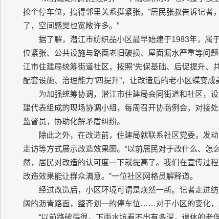
抢个停车位，搞得邻里关系挺紧张。”居民张叔告诉记者
了，空间感觉也宽敞许多。”
据了解，潜江市纺织品小区最早始建于1983年，
位紧张、公共设施与路面老旧破损、屋面漏水严重等问题
江市住建局统筹街道社区，按照“先保基础、后促提升、
配套设施、治理能力“四提升”，让改造后的老小区蝶变成
为加强统筹协调，潜江市住建局会同街道和社区，设
建代表组成的现场协调小组，每周召开协商例会，对接处
监督员，协助化解矛盾纠纷。
除此之外，在改造前，住建局就联系社区党委，发动
走访等方式展示改造效果图。“以前居民对于改什么、怎
然，居民对改造的认可度一下就提高了。我们在宣传过程
改造效果能让群众满意。”一位社区网格员解释道。
经过改造后，小区环境可谓是焕然一新。记者走进纺
阔的沥青路面，整齐划一的停车位……对于小区的变化，
“以前路破得很，下雨水坑看不出有多深，退休的老