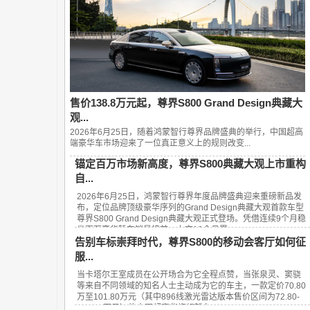
售价138.8万元起，尊界S800 Grand Design典藏大
观...
2026年6月25日，随着鸿蒙智行尊界品牌盛典的举行，中国超高
端豪华车市场迎来了一位真正意义上的规则改变...
锚定百万市场新高度，尊界S800典藏大观上市重构
自...
2026年6月25日，鸿蒙智行尊界年度品牌盛典迎来重磅新品发
布，定位品牌顶级豪华序列的Grand Design典藏大观首款车型
尊界S800 Grand Design典藏大观正式登场。凭借连续9个月稳
坐百万豪华轿车销量榜首、上市13个月累...
告别车标崇拜时代，尊界S800的移动会客厅如何征
服...
当卡塔尔王室成员在公开场合为它全程点赞，当张泉灵、窦骁
等来自不同领域的知名人士主动成为它的车主，一款定价70.80
万至101.80万元（其中896线激光雷达版本售价区间为72.80-
101.80万元）的中国超豪华旗舰轿车——...