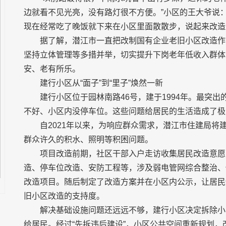
边就看不见光亮，没有路灯很不方便。”小区的王大爷说
现在经常吃了晚饭就下来在小区里面散散步，说起来改造
据了解，潜江市一直把改制国有企业老旧小区改造作
坚持立体管理等多措并举，切实提升下岗老年低收入群体
安、老有所乐。
建行小区从“面子”到“里子”焕然一新
建行小区位于园林南路46号，建于1994年。最突
不好、小区内没停车位。这些问题给居民的生活造成了极
自2021年以来，为响应群众需求，潜江市住建局
群众许久的积水、照明等积困问题。
项目改造前期，社区干部入户走访收集居民改造意愿
造、停车位改造、安防工程等，涉及弱电管网综合整治、
改造项目。随后制定了改造方案并在小区内公示，让居民
旧小区改造的支持度。
解决基础设施问题还远远不够，建行小区决定拆除小
给居民。经过“先拆违后建设”，小区公共空间重新规划