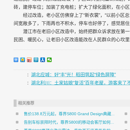
砖，建停车位；加装了充电桩；扩大了绿化面积，在小区
经过改造，老小区仿佛穿上了“新衣裳”，“以前小区
间宽敞多了，下雨再也不积水，停车也好停了，感觉居住
潜江市在老旧小区改造中，始终把群众诉求放在第一
民困、暖民心，让老旧小区改造能改在人民群众的心坎里
:
湖北应城：好“丰”光！稻田筑起“绿色屏障”
:
湖北利川：土家姑娘“复活”百年老屋，游客来了
相关推荐
售价138.8万元起，尊界S800 Grand Design典藏...
告别车标崇拜时代，尊界S800的移动会客厅如何...