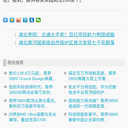
区）报到，提供各类实践岗位200余个。
:
湖北枣阳：交通大手笔！百亿项目助力抱团成圈
:
湖北南河国家级自然保护区首次发现七子花群落
相关推荐
售价138.8万元起，尊界
锚定百万市场新高度，尊界
S800 Grand Design典藏...
S800典藏大观上市重...
告别车标崇拜时代，尊界
安全不分高低配，华为巨鲸
S800的移动会客厅如何...
电池平台将顶级防护...
尊界S800携顶尖激光雷达，
感知能力再突破？尊界S800
重构百万级豪华车的...
或成新一代高精度激...
问界新M5 Ultra温暖与安全
科技赋能新豪华，尊界S800
兼得，叠加至高3700...
重塑中国企业家的移...