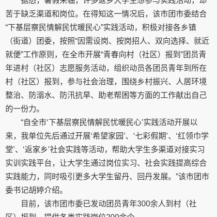
据悉，暑假来临，许多返乡大学生想参与实践活动，却
苦于缺乏渠道和岗位。在得知这一情况后，该市团市委结合
“下基层察民情解民忧暖民心”实践活动，积极对接各乡镇
（街道）团委，按照“因需设岗、按岗招人、双向选择、就近
就便”工作原则，在全市开展“青春向村（社区）报到”团员青
年进村（社区）志愿服务活动，组织动员各团员青年到所在
村（社区）报到，参与社会治理，围绕乡村振兴、人居环境
整治、防溺水、防汛抗旱、助老帮困等方面的工作献出自己
的一份力。
“自全市‘下基层察民情解民忧暖民心’实践活动开展以
来，我单位先后通过开展‘希望家园’、‘七彩假期’、‘红领巾学
堂’、‘返家乡’社会实践等活动，帮助大学生多渠道对接实习
实训实践平台，让大学生通过岗位实习、社会实践提高综合
实践能力，同时吸引更多大学生留丹、回丹发展。”该市团市
委书记胡婷介绍。
目前，该市团市委已发动团员青年300余人到村（社