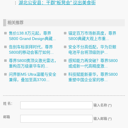
:
湖北公安县：干群“板凳会” 议出美食街
相关推荐
售价138.8万元起，尊界
锚定百万市场新高度，尊界
S800 Grand Design典藏...
S800典藏大观上市重...
告别车标崇拜时代，尊界
安全不分高低配，华为巨鲸
S800的移动会客厅如何...
电池平台将顶级防护...
尊界S800携顶尖激光雷达，
感知能力再突破？尊界S800
重构百万级豪华车的...
或成新一代高精度激...
问界新M5 Ultra温暖与安全
科技赋能新豪华，尊界S800
兼得，叠加至高3700...
重塑中国企业家的移...
姓 名：
输入名称 (*)
邮箱
输入邮箱 (*)