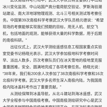
此次南极科考行动中，武汉大学队员将主要执行中山站
冰川变化监测、中山站国产高分载荷航空验证、罗斯海验潮
站建设、南大洋地球物理观测、北斗三号相关测试等考察任
务。中国第39次南极科学考察武汉大学队员杨元德说：“希望
现场的考察能够实现我们预期的目标，用无人机、航空飞
机，包括地面的观测，能够获得大量的科学数据，用于后期
的南极科研。”
出征仪式上，武汉大学测绘遥感信息工程国家重点实验
室党委书记杨晓光表示，武汉大学参加极地科学考察时间
早、派出人数多，历次考察队员们在冰天雪地的极地里克服
重重困难，安全、圆满地完成了各项考察任务。杨晓光说：
“38年来，我们有200余人次参加了38次南极科学考察和16次
北极科学考察。武汉大学多名师生深入南极内陆，为我国南
极内陆冰盖科考作出了重要贡献。”
从测绘保障到冰盖导航，从北斗建站到海冰遥感，武汉
大学全程参与中国南极考察。中国南极测绘研究中心是武汉