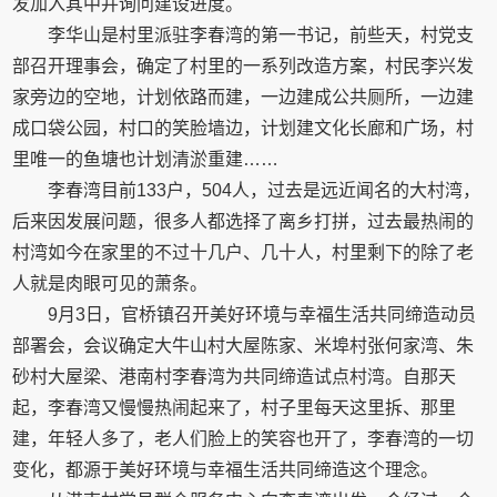
发加入其中并询问建设进度。
李华山是村里派驻李春湾的第一书记，前些天，村党支
部召开理事会，确定了村里的一系列改造方案，村民李兴发
家旁边的空地，计划依路而建，一边建成公共厕所，一边建
成口袋公园，村口的笑脸墙边，计划建文化长廊和广场，村
里唯一的鱼塘也计划清淤重建……
李春湾目前133户，504人，过去是远近闻名的大村湾，
后来因发展问题，很多人都选择了离乡打拼，过去最热闹的
村湾如今在家里的不过十几户、几十人，村里剩下的除了老
人就是肉眼可见的萧条。
9月3日，官桥镇召开美好环境与幸福生活共同缔造动员
部署会，会议确定大牛山村大屋陈家、米埠村张何家湾、朱
砂村大屋梁、港南村李春湾为共同缔造试点村湾。自那天
起，李春湾又慢慢热闹起来了，村子里每天这里拆、那里
建，年轻人多了，老人们脸上的笑容也开了，李春湾的一切
变化，都源于美好环境与幸福生活共同缔造这个理念。