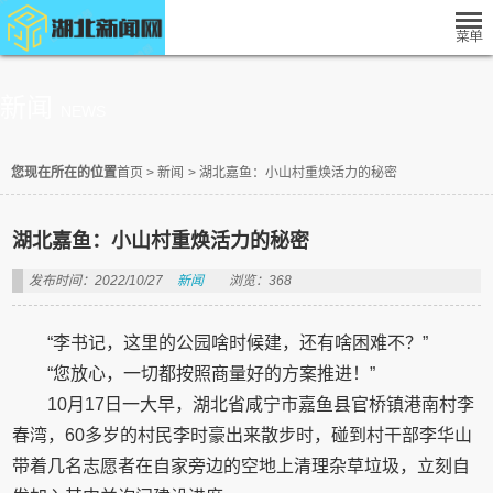
新闻
NEWS
您现在所在的位置
首页
>
新闻
>
湖北嘉鱼：小山村重焕活力的秘密
湖北嘉鱼：小山村重焕活力的秘密
发布时间：2022/10/27
新闻
浏览：368
“李书记，这里的公园啥时候建，还有啥困难不？”
“您放心，一切都按照商量好的方案推进！”
10月17日一大早，湖北省咸宁市嘉鱼县官桥镇港南村李
春湾，60多岁的村民李时豪出来散步时，碰到村干部李华山
带着几名志愿者在自家旁边的空地上清理杂草垃圾，立刻自