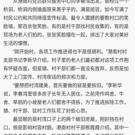
从港南村党员群众服务中心向李春湾出发，会经过一个
桥洞，桥洞内侧墙面原来黑乎乎的，满是斑驳，如今写满了
村民公约和共同缔造宣传标语。最令人震撼的要数村口的笑
脸墙，那百余张笑脸，有的是村干部找村民收集的，有的是
现场为老人们拍的，张张笑脸摆在一起，拼出了大家对美好
生活的憧憬。
“刚开始时，各项工作推进得也不是很顺利。”港南村村
支部书记李新华介绍，村子里的老人们最初都对这项工作抱
有怀疑态度，但是镇、村干部们都一直没有放弃，反而是加
大了上门宣传、村湾夜话的频次和力度。
“要想把村湾建美，首先要做的就是要拆旧。”李新华
说，李春湾里很多房子长年无人居住，之前用作鸡舍、牛
舍、旱厕的小坡屋老人们都舍不得拆，为了推进拆除工作，
镇、村干部、驻村工作队花了好些心思。
最显眼的是村湾口子上的两个破旧房屋，刚好挡在村
口，很是影响村容村貌。港南村村干部熊霞霞介绍，其中一