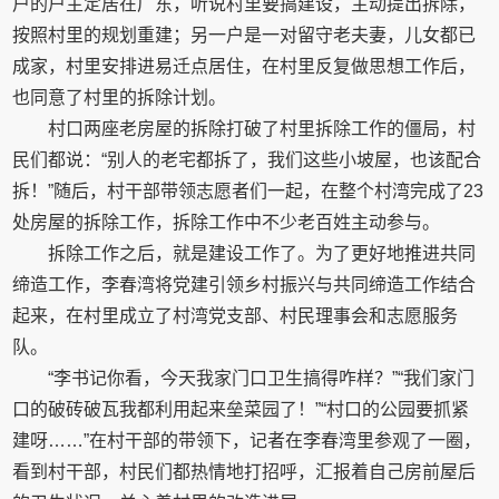
户的户主定居在广东，听说村里要搞建设，主动提出拆除，
按照村里的规划重建；另一户是一对留守老夫妻，儿女都已
成家，村里安排进易迁点居住，在村里反复做思想工作后，
也同意了村里的拆除计划。
村口两座老房屋的拆除打破了村里拆除工作的僵局，村
民们都说：“别人的老宅都拆了，我们这些小坡屋，也该配合
拆！”随后，村干部带领志愿者们一起，在整个村湾完成了23
处房屋的拆除工作，拆除工作中不少老百姓主动参与。
拆除工作之后，就是建设工作了。为了更好地推进共同
缔造工作，李春湾将党建引领乡村振兴与共同缔造工作结合
起来，在村里成立了村湾党支部、村民理事会和志愿服务
队。
“李书记你看，今天我家门口卫生搞得咋样？”“我们家门
口的破砖破瓦我都利用起来垒菜园了！”“村口的公园要抓紧
建呀……”在村干部的带领下，记者在李春湾里参观了一圈，
看到村干部，村民们都热情地打招呼，汇报着自己房前屋后