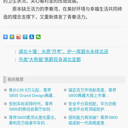
的卫生状况，关心着村里的改造进展。
原本缺乏活力的李春湾，在美好环境与幸福生活共同缔
造的理念支撑下，又重新焕发了青春活力。
:
湖北十堰：水质“月考”，护一库碧水永续北送
:
鸟类“大熊猫”黑鹳现身湖北宜都
相关推荐
售价138.8万元起，尊界
锚定百万市场新高度，尊界
S800 Grand Design典藏...
S800典藏大观上市重...
告别车标崇拜时代，尊界
安全不分高低配，华为巨鲸
S800的移动会客厅如何...
电池平台将顶级防护...
尊界S800携顶尖激光雷达，
感知能力再突破？尊界S800
重构百万级豪华车的...
或成新一代高精度激...