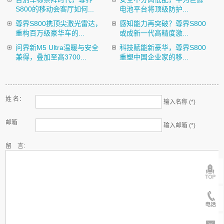
S800的移动会客厅如何...
电池平台将顶级防护...
尊界S800携顶尖激光雷达，
感知能力再突破？尊界S800
重构百万级豪华车的...
或成新一代高精度激...
问界新M5 Ultra温暖与安全
科技赋能新豪华，尊界S800
兼得，叠加至高3700...
重塑中国企业家的移...
姓 名：
输入名称 (*)
邮箱
输入邮箱 (*)
留 言: