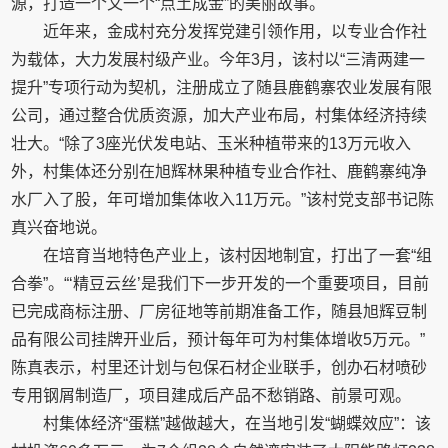
源，打造一个又一个“点土成金”的美丽故事。
近年来，金成村充分发挥党建引领作用，以专业合作社
为载体，大力发展村级产业。今年3月，该村以“三清两建一
提升”专项行动为契机，注册成立了随县鹿鹤寨农业发展有限
公司，通过整合优质资源，加大产业布局，村集体经济持续
壮大。“除了3座光伏发电站、玉米种植带来的13万元收入
外，村集体还分别在旭辉林果种植专业合作社、鹿鹤寨纯净
水厂入了股，年可增加集体收入11万元。”该村党支部书记陈
真兴奋地说。
在培育当地特色产业上，该村因地制宜，打出了一套“组
合拳”。“‘精豆云丝’是我们下一步开发的一个重要项目，目前
已完成商标注册、厂房征地等前期准备工作，随县旭辉豆制
品有限公司挂牌开业后，预计每年可为村集体增收5万元。”
陈真表示，村里还计划与包保石材企业联手，创办石材喷砂
专用钢屑制造厂，项目建成后产品不愁销路、前景可观。
村集体经济“蛋糕”越做越大，在当地引发“蝴蝶效应”：该