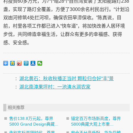
村投资60多万元，为7个组28个自然湾安装了太阳能路灯238
盏，实现了路灯全覆盖，方便了3000余名村民出行。“计划沿
双凼河修筑4处拦河坝，确保农田旱涝保收。”陈真说，目
前，村里各项工作都已进入“快车道”，将加快改善人居环境
步伐，共同缔造幸福生活，让群众有更多的幸福感、获得
感、安全感。
:
湖北黄石：秋收秋播正当时 颗粒归仓好“丰”景
:
湖北南漳果坪村：一池清水润农家
相关推荐
售价138.8万元起，尊界
锚定百万市场新高度，尊界
S800 Grand Design典藏...
S800典藏大观上市重...
告别车标崇拜时代，尊界
安全不分高低配，华为巨鲸