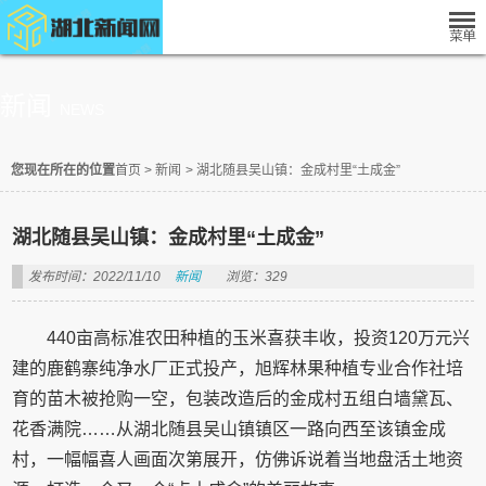
新闻
NEWS
您现在所在的位置
首页
>
新闻
>
湖北随县吴山镇：金成村里“土成金”
湖北随县吴山镇：金成村里“土成金”
发布时间：2022/11/10
新闻
浏览：329
440亩高标准农田种植的玉米喜获丰收，投资120万元兴
建的鹿鹤寨纯净水厂正式投产，旭辉林果种植专业合作社培
育的苗木被抢购一空，包装改造后的金成村五组白墙黛瓦、
花香满院……从湖北随县吴山镇镇区一路向西至该镇金成
村，一幅幅喜人画面次第展开，仿佛诉说着当地盘活土地资