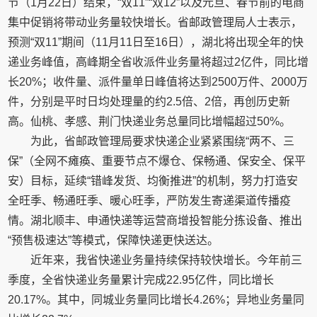
节（1月22日）结束，“双11”“双12”以及元旦、春节前的电商
集中促销将带动业务量较快增长。省邮政管理局人士表示，
预测“双11”期间（11月11日至16日），湖北将出现全年的快
递业务峰值，高峰期全省收派件业务量将超过2亿件，同比增
长20%；收件量、派件量单日峰值将达到2500万件、2000万
件，分别是平时日均处理量的约2.5倍、2倍，再创历史新
高。仙桃、孝感、荆门快递业务总量同比增幅超过50%。
为此，省邮政管理局要求快递企业紧紧围绕“两不、三
保”（全网不瘫痪、重要节点不爆仓、保畅通、保安全、保平
安）目标，延续“错峰发货、均衡推进”的机制，努力打造安
全旺季、畅通旺季、暖心旺季，严防发生寄递渠道传播疫
情。湖北顺丰、申通快递等运营商增投智能分拣设备、推出
“预售极速达”等模式，保障快递更快送达。
近年来，我省快递业务量持续保持较快增长。今年前三
季度，全省快递业务量累计完成22.95亿件，同比增长
20.17%。其中，同城业务量同比增长4.26%；异地业务量同