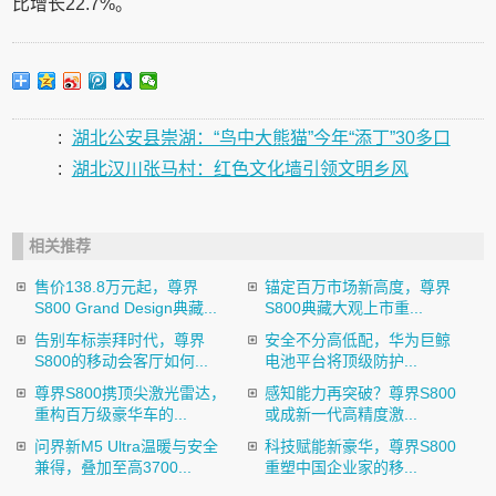
比增长22.7%。
:
湖北公安县崇湖：“鸟中大熊猫”今年“添丁”30多口
:
湖北汉川张马村：红色文化墙引领文明乡风
相关推荐
售价138.8万元起，尊界
锚定百万市场新高度，尊界
S800 Grand Design典藏...
S800典藏大观上市重...
告别车标崇拜时代，尊界
安全不分高低配，华为巨鲸
S800的移动会客厅如何...
电池平台将顶级防护...
尊界S800携顶尖激光雷达，
感知能力再突破？尊界S800
重构百万级豪华车的...
或成新一代高精度激...
问界新M5 Ultra温暖与安全
科技赋能新豪华，尊界S800
兼得，叠加至高3700...
重塑中国企业家的移...