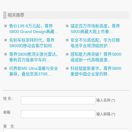
相关推荐
售价138.8万元起，尊界
锚定百万市场新高度，尊界
S800 Grand Design典藏...
S800典藏大观上市重...
告别车标崇拜时代，尊界
安全不分高低配，华为巨鲸
S800的移动会客厅如何...
电池平台将顶级防护...
尊界S800携顶尖激光雷达，
感知能力再突破？尊界S800
重构百万级豪华车的...
或成新一代高精度激...
问界新M5 Ultra温暖与安全
科技赋能新豪华，尊界S800
兼得，叠加至高3700...
重塑中国企业家的移...
姓 名：
输入名称 (*)
邮箱
输入邮箱 (*)
留 言: