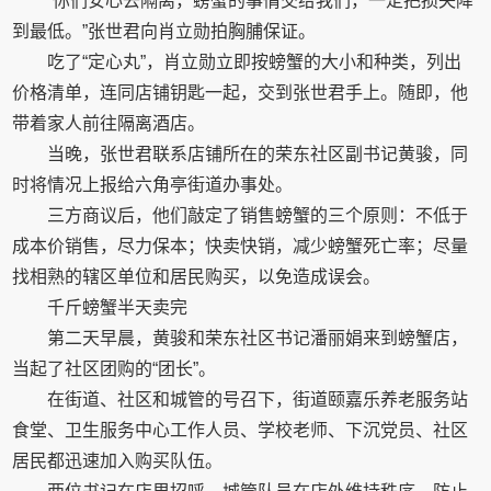
“你们安心去隔离，螃蟹的事情交给我们，一定把损失降
到最低。”张世君向肖立勋拍胸脯保证。
吃了“定心丸”，肖立勋立即按螃蟹的大小和种类，列出
价格清单，连同店铺钥匙一起，交到张世君手上。随即，他
带着家人前往隔离酒店。
当晚，张世君联系店铺所在的荣东社区副书记黄骏，同
时将情况上报给六角亭街道办事处。
三方商议后，他们敲定了销售螃蟹的三个原则：不低于
成本价销售，尽力保本；快卖快销，减少螃蟹死亡率；尽量
找相熟的辖区单位和居民购买，以免造成误会。
千斤螃蟹半天卖完
第二天早晨，黄骏和荣东社区书记潘丽娟来到螃蟹店，
当起了社区团购的“团长”。
在街道、社区和城管的号召下，街道颐嘉乐养老服务站
食堂、卫生服务中心工作人员、学校老师、下沉党员、社区
居民都迅速加入购买队伍。