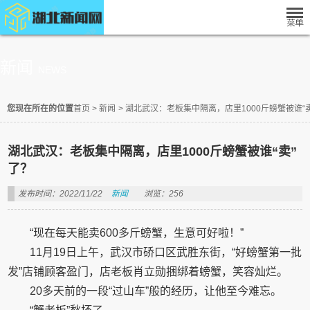
新闻
NEWS
您现在所在的位置
首页
>
新闻
>
湖北武汉：老板集中隔离，店里1000斤螃蟹被谁“
湖北武汉：老板集中隔离，店里1000斤螃蟹被谁“卖”
了？
发布时间：2022/11/22
新闻
浏览：256
“现在每天能卖600多斤螃蟹，生意可好啦！”
11月19日上午，武汉市硚口区武胜东街，“好螃蟹第一批
发”店铺顾客盈门，店老板肖立勋捆绑着螃蟹，笑容灿烂。
20多天前的一段“过山车”般的经历，让他至今难忘。