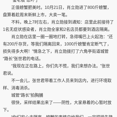
“蟹老板”愁坏了
正值螃蟹肥美时。10月21日，肖立勋进了800斤螃蟹，
盘算着趁周末新鲜上市，大卖一笔。
不料，晚上7时左右，肖立勋接到通知：店里此前接待了
1名无症状感染者，肖立勋全家和2名店员都要到酒店隔离。
肖立勋在店里一圈一圈地打转，急得嘴巴上火起泡：“还
有200斤存货，等我们隔离回来，1000斤螃蟹肯定断气了，
损失得多大啊！”情急之下，肖立勋拨打了六角亭街道城管
“路长”张世君的电话。
“我现在正在路上，你们先不慌，我们来想办法。”张世
君说。
不一会儿，张世君带着工作人员来到店内，进行环境取
样、消毒消杀。
城管“路长”拍胸脯
很快，采样结果出来了——阴性，大家悬着的心暂时放
下。