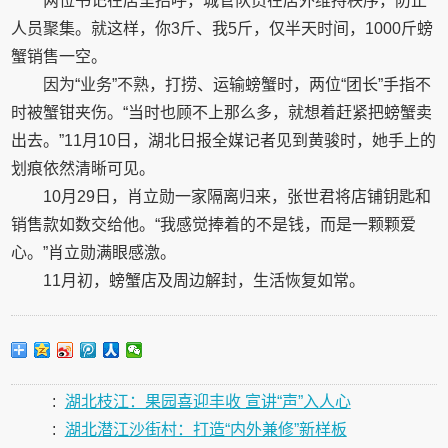
两位书记在店里招呼，城管队员在店外维持秩序，防止
人员聚集。就这样，你3斤、我5斤，仅半天时间，1000斤螃
蟹销售一空。
因为“业务”不熟，打捞、运输螃蟹时，两位“团长”手指不
时被蟹钳夹伤。“当时也顾不上那么多，就想着赶紧把螃蟹卖
出去。”11月10日，湖北日报全媒记者见到黄骏时，她手上的
划痕依然清晰可见。
10月29日，肖立勋一家隔离归来，张世君将店铺钥匙和
销售款如数交给他。“我感觉捧着的不是钱，而是一颗颗爱
心。”肖立勋满眼感激。
11月初，螃蟹店及周边解封，生活恢复如常。
:
湖北枝江：果园喜迎丰收 宣讲“声”入人心
:
湖北潜江沙街村：打造“内外兼修”新样板