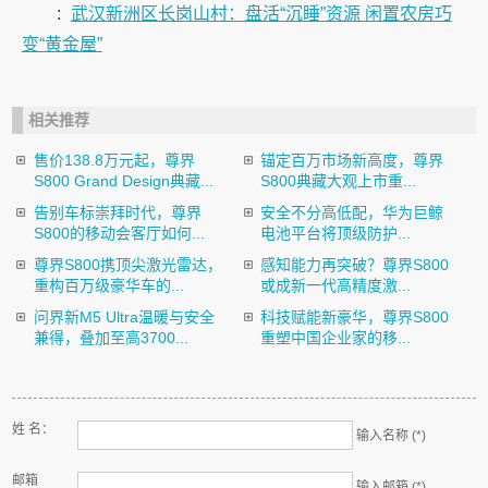
:
武汉新洲区长岗山村：盘活“沉睡”资源 闲置农房巧
变“黄金屋”
相关推荐
售价138.8万元起，尊界
锚定百万市场新高度，尊界
S800 Grand Design典藏...
S800典藏大观上市重...
告别车标崇拜时代，尊界
安全不分高低配，华为巨鲸
S800的移动会客厅如何...
电池平台将顶级防护...
尊界S800携顶尖激光雷达，
感知能力再突破？尊界S800
重构百万级豪华车的...
或成新一代高精度激...
问界新M5 Ultra温暖与安全
科技赋能新豪华，尊界S800
兼得，叠加至高3700...
重塑中国企业家的移...
姓 名：
输入名称 (*)
邮箱
输入邮箱 (*)