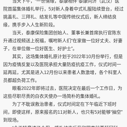
当天下午，“一世情缘，泰康相伴”泰康同济（武汉）医
院首届集体婚礼举行，5对新人身着中式礼服陆续登台，经过
挑盖礼、三拜礼、结发礼等中国传统仪式后，新人缔结良
缘，携手步入人生新阶段。
当天，泰康保险集团创始人、董事长兼首席执行官陈东
升通过视频送上祝福，嘱咐新人们“在家做一位好丈夫、好妻
子，在单位做一位好医生、好护士”。
其实，这场集体婚礼原计划于2022年10月份举行，但是
因为疫情反复以及医院承担大量防疫抗疫工作，仪式时间一
延再延，尤其是进入12月份以来患者人数激增，各个科室人
员都超负荷工作。
眼看2022年即将过去，医院决定在最后一个工作日，为
这些尽职尽责的白衣天使办一场简朴的集体婚礼。
为了不耽误救治患者，仪式时间定在下午临近下班时
间，即使这样，原来报名的11对新人，也只有5对能够“抽空”
到现场。