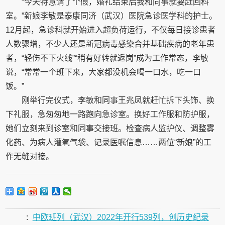
“今天特意请了个假，婚礼结束后我和同事就要赶回科
室。”新娘李敏是泰康同济（武汉）医院急诊医学科的护士。
12月起，急诊科就开始进入超负荷运行，不仅每日接诊患者
人数骤增，不少人还是新冠病毒感染合并基础疾病的老年患
者，“轻伤不下火线”“稍有好转就返岗”成为工作常态，李敏
说，“常常一个班下来，大家都没机会喝一口水，吃一口
饭。”
刚举行完仪式，李敏和同事王兆凤就赶忙拆下头饰、换
下礼服，急匆匆地一路跑向急诊室。换好工作服和防护服，
她们立刻来到诊室和同事交接班。检查病人监护仪、调整雾
化药、为病人灌氧气袋、记录医嘱信息……两位“新娘”的工
作无缝对接。
:
中欧班列（武汉）2022年开行539列，创历史纪录