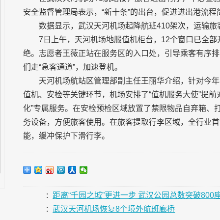
安全监督管理局表示，“新十条”的出台，促进进出港流程
数据显示，武汉天河机场起降航班410架次，运输旅客
7日上午，天河机场地服值机柜台，12个窗口已全
绝。志愿者王薇正站在服务区的入口处，引导乘客有序排
们走“急客通道”，加速登机。
天河机场航站区管理部副主任王丽华介绍，针对今年
值机、安检等关键环节，机场安排了“值机服务大使”提前
化”专属服务。在安检预检区域放置了禁限物品自弃箱、
务设备，方便旅客使用。在旅客提取行李区域，全行业首
能，缓冲保护下滑行李。
:
距离“千园之城”更进一步 武汉公园总数突破800
:
武汉天河机场恢复8个境外航班廊桥