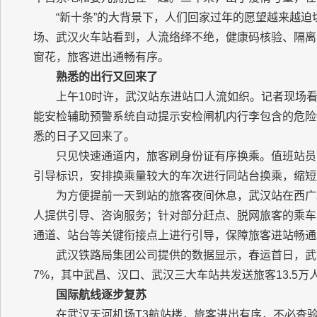
“新十条”的大背景下，人们回家过年的愿望越来越迫
场、武汉火车站看到，人流络绎不绝，健康码核验、隔离
窗花，旅客进出通畅有序。
熟悉的出行又回来了
上午10时许，武汉站东进站口人流如织。记者现场
能安检辅助预警系统自动提示安检闸机内行李包含的危险
悉的日子又回来了。
只见快速通道内，旅客刷身份证有序换乘。值班站员
引导标识，安排换乘量较大的车次进行同站台换乘，缩短
为方便提前一天到站的旅客夜间休息，武汉站在西广
人提供引导、咨询服务；针对部分赶点、脱网旅客的乘车
通道、站台等关键衔接点上进行引导，保障旅客进站畅通
武汉铁路局集团公司提供的数据显示，春运首日，武铁
7%，其中武昌、汉口、武汉三大车站共发送旅客13.5万
国际航线逐步复苏
在武汉天河机场T3航站楼，旅客进出有序，不必查