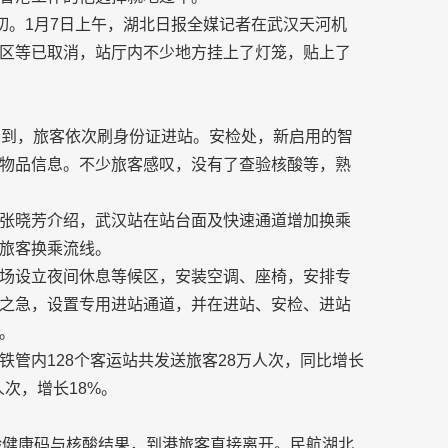
切。1月7日上午，湖北日报全媒记者在武汉天河机
区等已取消，站厅内不少地方挂上了灯笼，贴上了
看到，旅客依次刷身份证进站。安检处，新启用的智
物品信息。不少旅客感叹，没有了查验核酸等，熟
张晓芳介绍，武汉站在站台面及快速通道增加换乘
旅客换乘流线。
场设立夜间休息等候区，安装空调、座椅，安排专
之急，设置专用进站通道，并在进站、安检、进站
。
管内128个客运站共发送旅客28万人次，同比增长
人次，增长18%。
验健康码与核酸结果，到港旅客直接离开。民航湖北