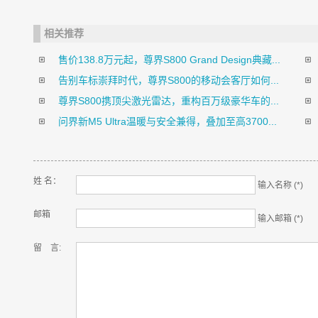
相关推荐
售价138.8万元起，尊界S800 Grand Design典藏...
告别车标崇拜时代，尊界S800的移动会客厅如何...
尊界S800携顶尖激光雷达，重构百万级豪华车的...
问界新M5 Ultra温暖与安全兼得，叠加至高3700...
姓 名：
输入名称 (*)
邮箱
输入邮箱 (*)
留 言: