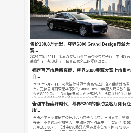
售价138.8万元起，尊界S800 Grand Design典藏大
观...
2026年6月25日，随着鸿蒙智行尊界品牌盛典的举行，中国超高
端豪华车市场迎来了一位真正意义上的规则改变...
锚定百万市场新高度，尊界S800典藏大观上市重构
自...
2026年6月25日，鸿蒙智行尊界年度品牌盛典迎来重磅新品发
布，定位品牌顶级豪华序列的Grand Design典藏大观首款车型
尊界S800 Grand Design典藏大观正式登场。凭借连续9个月稳
坐百万豪华轿车销量榜首、上市13个月累...
告别车标崇拜时代，尊界S800的移动会客厅如何征
服...
当卡塔尔王室成员在公开场合为它全程点赞，当张泉灵、窦骁
等来自不同领域的知名人士主动成为它的车主，一款定价70.80
万至101.80万元（其中896线激光雷达版本售价区间为72.80-
101.80万元）的中国超豪华旗舰轿车——...