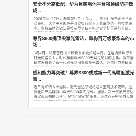
安全不分高低配，华为巨鲸电池平台将顶级防护做
成...
2026年4月22日，鸿蒙智行TechDay上，华为巨鲸电池平台正
式亮相。这个平台现在是鸿蒙智行旗下五界车型统一的技术底
座。多数品牌的做法是按车型价位对电池安全配置进行分级，
鸿蒙智行的选择是从入门到旗舰全系标配...
尊界S800携顶尖激光雷达，重构百万级豪华车的市
场...
3月4日，鸿蒙智行技术焕新发布会如期举行。在这场聚焦行业
目光的盛会上，时代旗舰尊界S800无疑是绝对的主角。新车全
球首发搭载了新一代双光路图像级激光雷达，凭借目前全球量
产线数最高的顶尖硬件，再次刷新了百...
感知能力再突破？尊界S800或成新一代高精度激光
雷...
近日有知情人士爆料，激光雷达领域将迎来重磅技术更新，这
款全新产品疑似由尊界S800率先搭载。据悉，新一代激光雷达
将实现感知能力从“可见”到“洞察”的质变，凭借点云密度的大幅
跃升，让车辆对周边环境的认知从粗...