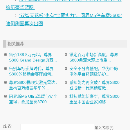
绘新豪华蓝图
:
“双智天花板”也有“宝藏实力”，问界M5停车楼3600°
速倒刷圈再次出圈
相关推荐
售价138.8万元起，尊界
锚定百万市场新高度，尊界
S800 Grand Design典藏...
S800典藏大观上市重...
告别车标崇拜时代，尊界
安全不分高低配，华为巨鲸
S800的移动会客厅如何...
电池平台将顶级防护...
尊界S800携顶尖激光雷达，
感知能力再突破？尊界S800
重构百万级豪华车的...
或成新一代高精度激...
问界新M5 Ultra温暖与安全
科技赋能新豪华，尊界S800
兼得，叠加至高3700...
重塑中国企业家的移...
姓 名：
输入名称 (*)