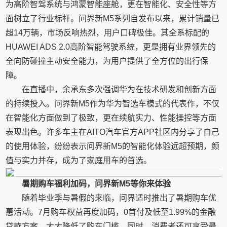
为高阶智驾系统与鸿蒙智能座舱，更在智能化、安全性等方
面树立了行业标杆。问界新M5系列自发布以来，累计销量已
超14万辆，市场反响热烈，用户口碑极佳。其全系标配的
HUAWEI ADS 2.0高阶智能驾驶系统，更是拥有业界领先的
全向防碰撞主动安全能力，为用户提供了全方位的出行保
障。
在直播中，余承东多次强调华为在技术研发和创新方面
的持续投入。问界新M5作为华为智选车模式的代表作，不仅
在智能化方面做到了极致，更在续航实力、性能操控等方面
表现出色。许多车主在AITO汽车官方APP社区内分享了自己
的使用体验，纷纷表示问界新M5的智能化体验远超预期，颜
值与实力并存，成为了家庭用车的首选。
暑期购车福利加码，问界新M5等你来体验
随着毕业季与暑假的来临，问界适时推出了暑期购车优
惠活动。7月购车权益再度加码，0首付及低至1.99%的金融
贷款方案，大大降低了购车门槛。同时，消费者还可享受最