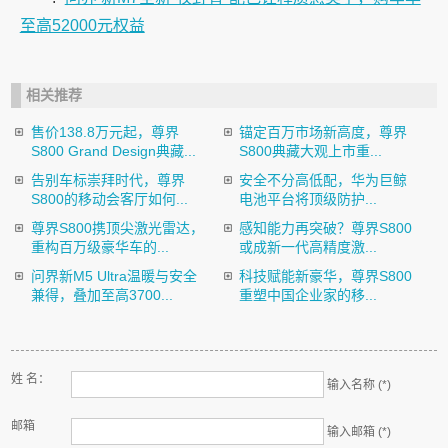
至高52000元权益
相关推荐
售价138.8万元起，尊界
锚定百万市场新高度，尊界
S800 Grand Design典藏...
S800典藏大观上市重...
告别车标崇拜时代，尊界
安全不分高低配，华为巨鲸
S800的移动会客厅如何...
电池平台将顶级防护...
尊界S800携顶尖激光雷达，
感知能力再突破？尊界S800
重构百万级豪华车的...
或成新一代高精度激...
问界新M5 Ultra温暖与安全
科技赋能新豪华，尊界S800
兼得，叠加至高3700...
重塑中国企业家的移...
姓 名：
输入名称 (*)
邮箱
输入邮箱 (*)