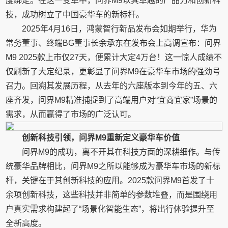
度绑定。在这一变革中，问界M9以其卓越的产品力和创新科
技，成功树立了中国豪华车的新标杆。
2025年4月16日，鸿蒙智行新品发布会如期举行，华为
常务董事、终端BG董事长余承东在发布会上高调宣布：问界
M9 2025款上市仅27天，便累计大定4万台！这一惊人成绩不
仅刷新了大定纪录，更彰显了问界M9在豪华车市场的强劲号
召力。回溯其发展历程，从去年的六座版本到今年的五、六
座齐发，问界M9精准捕捉到了高端用户对“宜商宜家”场景的
需求，从而赢得了市场的广泛认可。
创新科技引领，问界M9重新定义豪华车价值
问界M9的成功，离不开其在科技方面的深耕细作。与传
统豪华品牌相比，问界M9之所以能够成为豪华车市场的新标
杆，关键在于其创新科技的应用。2025款问界M9首发了十
余项创新科技，这些科技并非简单的参数堆叠，而是围绕用
户真实需求构建起了“场景化智能生态”，将出行体验提升至
全新高度。