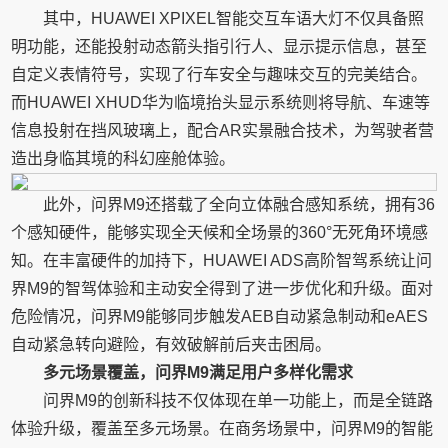
其中，HUAWEI XPIXEL智能交互车语大灯不仅具备照
明功能，还能投射动态箭头指引行人、显示提示信息，甚至
自定义表情符号，实现了行车安全与趣味交互的完美结合。
而HUAWEI XHUD华为临境抬头显示系统则将导航、车速等
信息投射在挡风玻璃上，配合AR实景融合技术，为驾驶者营
造出身临其境的科幻座舱体验。
此外，问界M9还搭载了全向立体融合感知系统，拥有36
个感知硬件，能够实现全天候和全场景的360°无死角环境感
知。在丰富硬件的加持下，HUAWEI ADS高阶智驾系统让问
界M9的智驾体验和主动安全得到了进一步优化和升级。面对
危险情况，问界M9能够同步触发AEB自动紧急制动和eAES
自动紧急转向避险，有效破解前后夹击困局。
多元场景覆盖，问界M9满足用户多样化需求
问界M9的创新科技不仅体现在单一功能上，而是全链路
体验升级，覆盖至多元场景。在商务场景中，问界M9的智能