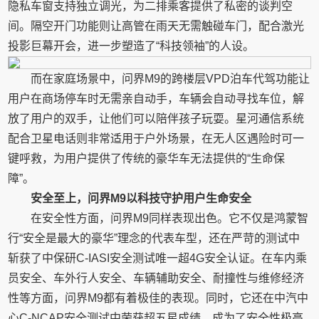
隐私车窗支持独立调光，为二排乘客提供了私密的谈判空
间。隔空开门功能则让高管在雨天无需触碰车门，配合激光
投影巨幕开会，进一步塑造了“科技领袖”的人设。
而在家庭场景中，问界M9的跨楼层VPD泊车代驾功能让
用户在商场停车时无需亲自动手，车辆会自动寻找车位，解
放了用户的双手，让他们可以陪伴孩子玩耍。星河通信系统
配合卫星电话则非常适用于户外场景，在无人区遇险时可一
键呼救，为用户提供了传统的豪华车无法提供的“生命保
障”。
安全至上，问界M9以科技守护用户生命安全
在安全性方面，问界M9同样表现出色。它不仅是鸿蒙智
行“安全是最大的豪华”理念的代表车型，还在严苛的测试中
斩获了中保研C-IASI安全测试唯一超4G安全认证。在车内乘
员安全、车外行人安全、车辆辅助安全、耐撞性与维修经济
性等方面，问界M9都有着极佳的表现。同时，它还在中汽中
心C-NCAP安全测试中荣获超五星成绩，成为了安全性极高