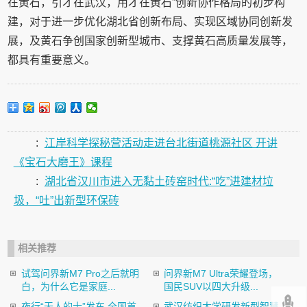
在黄石，引才在武汉，用才在黄石”创新协作格局的初步构
建，对于进一步优化湖北省创新布局、实现区域协同创新发
展，及黄石争创国家创新型城市、支撑黄石高质量发展等，
都具有重要意义。
:
江岸科学探秘营活动走进台北街道桃源社区 开讲
《宝石大磨王》课程
:
湖北省汉川市进入无黏土砖窑时代:“吃”进建材垃
圾，“吐”出新型环保砖
相关推荐
试驾问界新M7 Pro之后就明
问界新M7 Ultra荣耀登场，
白，为什么它是家庭...
国民SUV以四大升级...
夜行“无人的士”发车 全国首
武汉纺织大学研发新型智慧