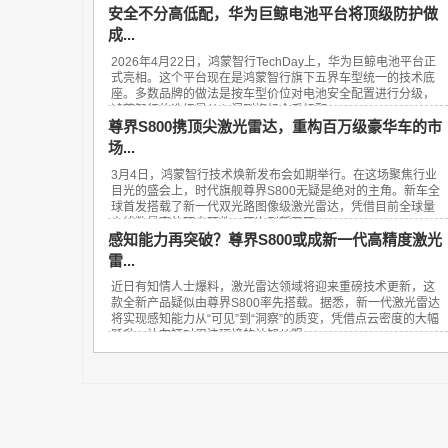
安全不分高低配，华为巨鲸电池平台将顶级防护做
成...
2026年4月22日，鸿蒙智行TechDay上，华为巨鲸电池平台正
式亮相。这个平台现在是鸿蒙智行旗下五界车型统一的技术底
座。多数品牌的做法是按车型价位对电池安全配置进行分级，
鸿蒙智行的选择是从入门到旗舰全系标配...
尊界S800携顶尖激光雷达，重构百万级豪华车的市
场...
3月4日，鸿蒙智行技术焕新发布会如期举行。在这场聚焦行业
目光的盛会上，时代旗舰尊界S800无疑是绝对的主角。新车全
球首发搭载了新一代双光路图像级激光雷达，凭借目前全球量
产线数最高的顶尖硬件，再次刷新了百...
感知能力再突破？尊界S800或成新一代高精度激光
雷...
近日有知情人士爆料，激光雷达领域将迎来重磅技术更新，这
款全新产品疑似由尊界S800率先搭载。据悉，新一代激光雷达
将实现感知能力从“可见”到“洞察”的质变，凭借点云密度的大幅
跃升，让车辆对周边环境的认知从粗...