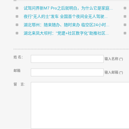
试驾问界新M7 Pro之后就明白，为什么它是家庭...
夜行“无人的士”发车 全国首个夜间全无人驾驶...
湖北鄂州：随来随办、随时来办 临空区24小时...
湖北来凤大坝村：“党建+社区数字化”助推社区...
姓 名：
输入名称 (*)
邮箱
输入邮箱 (*)
留 言: