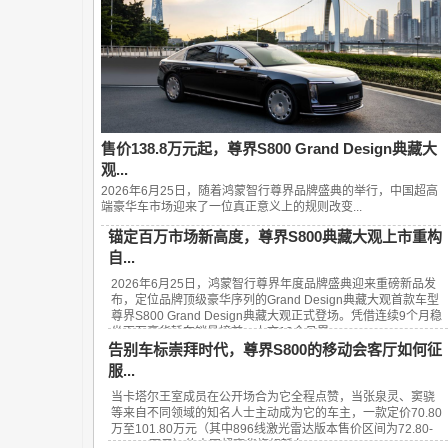
售价138.8万元起，尊界S800 Grand Design典藏大
观...
2026年6月25日，随着鸿蒙智行尊界品牌盛典的举行，中国超高
端豪华车市场迎来了一位真正意义上的规则改变...
锚定百万市场新高度，尊界S800典藏大观上市重构
自...
2026年6月25日，鸿蒙智行尊界年度品牌盛典迎来重磅新品发
布，定位品牌顶级豪华序列的Grand Design典藏大观首款车型
尊界S800 Grand Design典藏大观正式登场。凭借连续9个月稳
坐百万豪华轿车销量榜首、上市13个月累...
告别车标崇拜时代，尊界S800的移动会客厅如何征
服...
当卡塔尔王室成员在公开场合为它全程点赞，当张泉灵、窦骁
等来自不同领域的知名人士主动成为它的车主，一款定价70.80
万至101.80万元（其中896线激光雷达版本售价区间为72.80-
101.80万元）的中国超豪华旗舰轿车——...