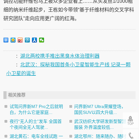
调控功能纤维也马上被众多企业看上……从头发丝1/1000粗
细的纳米纤维起步，王栋如今带领“基于纤维材料的交叉学科
研究团队”走向应用更广阔的红海。
:
湖北两校携手推出黑臭水体治理利器
:
北武汉：探秘我国首条小卫星智能生产线 记录一颗
小卫星的诞生
相关推荐
试驾问界新M7 Pro之后就明
问界新M7 Ultra荣耀登场，
白，为什么它是家庭...
国民SUV以四大升级...
夜行“无人的士”发车 全国首
武汉纺织大学研发新型智慧
个夜间全无人驾驶...
服装 外界温度较低...
湖北黄石：电车全线试跑 一
湖北鄂州：随来随办、随时