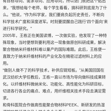
有目标导向、需求导向、应用导向，所以进门就把这个贴出
来，“我想给每个老师、每个学生看看，搞科研到底是为了什
么。”他说，“作为科学家，我们要肩负起历史责任，不断向
科学技术广度和深度进军。时刻要提醒自己践行‘四个面向’来
进行科学研究。”
2005年，王栋正在美国读博，一次做实验，他发现了一种特
殊现象，当时便想到要利用这一现象做原创科研成果，解决
聚合物纳米纤维材料难以量产的国际难题。此后，王栋便一
直致力于纳米纤维材料的产业化及在精密过滤材料上的应
用。
“做别人做不了的科学技术，补供应链短板。”从美国回国在
武汉纺织大学任教后，王栋一直以市场为导向做科技成果转
化。以纤维材料微纳米化、功能化、高性能化为科研目标，
切进各行各业的痛点、难点，用纤维相关技术手段去满足需
求。
和骨科医院合作做高性能聚合物材料PEEK、新研发的热湿