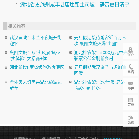
:
湖北省恩施州咸丰县唐崖镇土司城：静赏夏日清宁
相关推荐
武汉黄陂：木兰不夜城开街
元旦假期接待游客近百万人
迎客
次 襄阳文旅火爆“出圈”
襄阳文旅：从“卖风景”转型
湖北神农架：5000万元中央
“卖体验” 大招商+优...
彩票公益金刷新乡村...
湖北新增8家省级旅游度假区
元旦假期武汉旅游市场加速
回暖
省外客人组团来湖北旅游过
湖北神农架：冰雪“暖”经济
新年
“猫冬”变“忙冬”