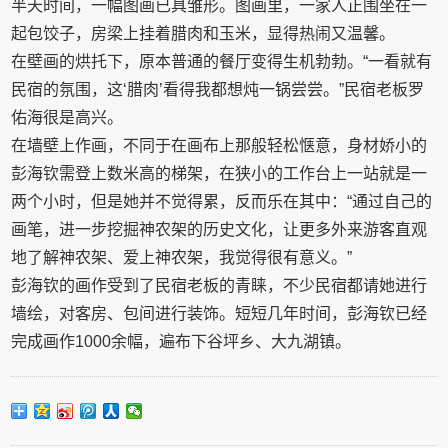
半天时间，一幅图画已具雏形。图画里，一家人正围坐在一
起包饺子，房梁上挂着腊肉和玉米，显得热闹又温馨。
在壁画的烘托下，原本普通的餐厅变得生机勃勃。“一看就有
民宿的氛围，这‘腊肉’看得我都想炖一锅尝尝。”民宿老板罗
佑海很是高兴。
在墙壁上作画，不同于在画布上那般轻松惬意，身材娇小的
彭海钦需登上数米高的梯架，在狭小的工作台上一站就是一
两个小时，但是她并不觉得累，反而乐在其中：“通过自己的
画笔，进一步挖掘神农架的历史文化，让更多外来游客直观
地了解神农架、爱上神农架，我觉得很有意义。”
彭海钦的画作受到了民宿老板的青睐，不少民宿都请她进行
墙绘，对客房、包间进行装饰。短短几年时间，彭海钦已经
完成画作1000余幅，遍布下谷坪乡、大九湖镇。