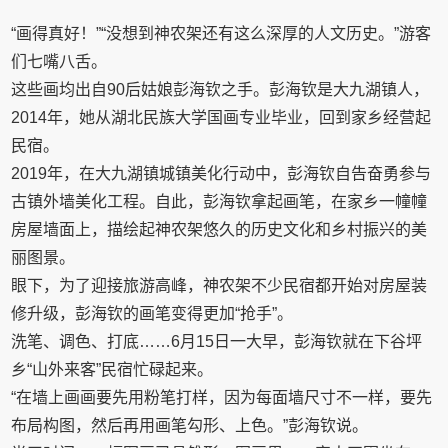
“画得真好！”“没想到神农架还有这么深厚的人文历史。”游客
们七嘴八舌。
这些画均出自90后姑娘彭海钦之手。彭海钦是大九湖镇人，
2014年，她从湖北民族大学国画专业毕业，回到家乡经营起
民宿。
2019年，在大九湖镇城镇美化行动中，彭海钦自告奋勇参与
古镇外墙美化工程。自此，彭海钦拿起画笔，在家乡一幢幢
房屋墙面上，描绘起神农架悠久的历史文化和乡村振兴的美
丽图景。
眼下，为了迎接旅游高峰，神农架不少民宿都开始对房屋装
修升级，彭海钦的画笔变得更加“抢手”。
洗笔、调色、打底……6月15日一大早，彭海钦就在下谷坪
乡“山外来客”民宿忙碌起来。
“在墙上画画要先用粉笔打样，因为每面墙尺寸不一样，要先
布局构图，然后再用画笔勾形、上色。”彭海钦说。