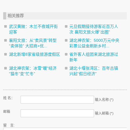
相关推荐
武汉黄陂：木兰不夜城开街
元旦假期接待游客近百万人
迎客
次 襄阳文旅火爆“出圈”
襄阳文旅：从“卖风景”转型
湖北神农架：5000万元中央
“卖体验” 大招商+优...
彩票公益金刷新乡村...
湖北新增8家省级旅游度假区
省外客人组团来湖北旅游过
新年
湖北神农架：冰雪“暖”经济
湖北十堰张湾区：百年古镇
“猫冬”变“忙冬”
兴起“假日经济”
姓 名：
输入名称 (*)
邮箱
输入邮箱 (*)
留 言: