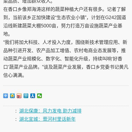
菜品质、增加群众收入。
在香口乡像郑海涛这样的蔬菜种植大户还有很多。记者了解
到，当前该乡正加快建设“生态农业小镇”，计划在G242国道
沿线新建蔬菜大棚5000亩，努力打造万亩设施蔬菜产业基
地。
“我们将加大科技、人才投入力度，围绕新技术管理应用、新
品种引进开发、农产品加工增值、农村电商业态发展等，推
动蔬菜产业规模化、数字化、智能化升级，持续叫响‘好香
口’蔬菜产业品牌。”谈及蔬菜产业发展，香口乡党委书记黄凡
信心满满。
:
湖北保康：风力发电 助力减排
:
湖北宜城：莺河村里话新年