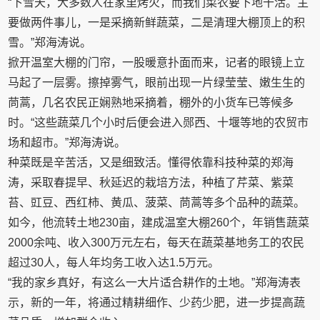
“下雪天，大多数人在家里烤火，而我们菜农要下地干活。主
要做两件事儿，一是采摘新鲜蔬菜，二是清理大棚顶上的积
雪。”郑海涛说。
掀开温室大棚的门帘，一股暖意扑面而来，记者的眼镜上立
马起了一层雾。擦掉雾气，眼前出现一片绿莹莹、嫩生生的
茼蒿，几名农民正娴熟地采摘着，棚外的小货车已等候多
时。“这些蔬菜几个小时后便会进入郧西、十堰等地的农贸市
场和超市。”郑海涛说。
种菜既是辛苦活，又是细致活。懂得依靠科技种菜的郑海
涛，采取春提早、秋延迟的栽培方法，种植了芹菜、紫菜
苔、豇豆、西红柿、黄瓜、菠菜、茼蒿等多个品种的蔬菜。
如今，他流转土地230亩，建成温室大棚260个，年销售蔬菜
2000余吨、收入300万元左右，每天在蔬菜基地务工的农民
超过30人，每人年均务工收入达1.5万元。
“我的家乡真好，有这么一大片适合耕作的土地。”郑海涛表
示，新的一年，将通过精耕细作、少药少肥，进一步提高蔬