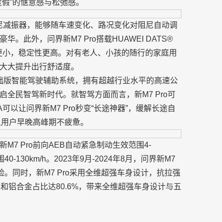
假”的惬意感与松弛感。
变阻尼减振器，能够随车速变化、路况变化对阻尼自动调
此外，问界新M7 Pro搭载HUAWEI DATS®
倾更小，稳定性更高。对有老人、小孩的随行的家庭用
大大提升出行舒适度。
DS基础版智能驾驶辅助系统，拥有超越行业水平的高速公
全民智驾新时代。就智驾方面而言，新M7 Pro可
以让问界新M7 Pro秒变“长途神器”，缓解长途自
让用户早晚高峰期不疲惫。
7 Pro前向AEB自动紧急制动生效范围4-
0-130km/h。2023年9月-2024年8月，问界新M7
险。同时，新M7 Pro采用全维超强车身设计，抗拉强
度钢和铝合金占比达80.6%，带来全维超强车身设计与五