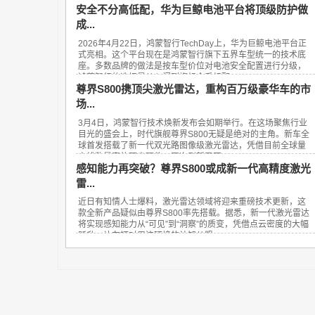
安全不分高低配，华为巨鲸电池平台将顶级防护做
成...
2026年4月22日，鸿蒙智行TechDay上，华为巨鲸电池平台正
式亮相。这个平台现在是鸿蒙智行旗下五界车型统一的技术底
座。多数品牌的做法是按车型价位对电池安全配置进行分级，
鸿蒙智行的选择是从入门到旗舰全系标配...
尊界S800携顶尖激光雷达，重构百万级豪华车的市
场...
3月4日，鸿蒙智行技术焕新发布会如期举行。在这场聚焦行业
目光的盛会上，时代旗舰尊界S800无疑是绝对的主角。新车全
球首发搭载了新一代双光路图像级激光雷达，凭借目前全球量
产线数最高的顶尖硬件，再次刷新了百...
感知能力再突破？尊界S800或成新一代高精度激光
雷...
近日有知情人士爆料，激光雷达领域将迎来重磅技术更新，这
款全新产品疑似由尊界S800率先搭载。据悉，新一代激光雷达
将实现感知能力从“可见”到“洞察”的质变，凭借点云密度的大幅
跃升，让车辆对周边环境的认知从粗...