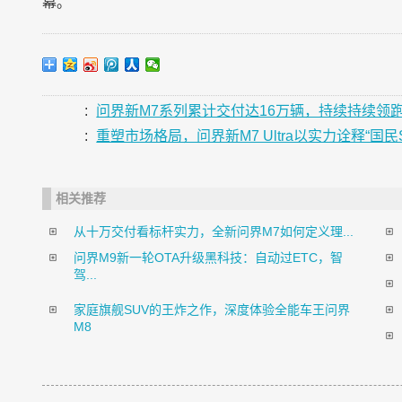
幕。
:
问界新M7系列累计交付达16万辆，持续持续领
:
重塑市场格局，问界新M7 Ultra以实力诠释“国民S
相关推荐
从十万交付看标杆实力，全新问界M7如何定义理...
问界M9新一轮OTA升级黑科技：自动过ETC，智
驾...
家庭旗舰SUV的王炸之作，深度体验全能车王问界
M8