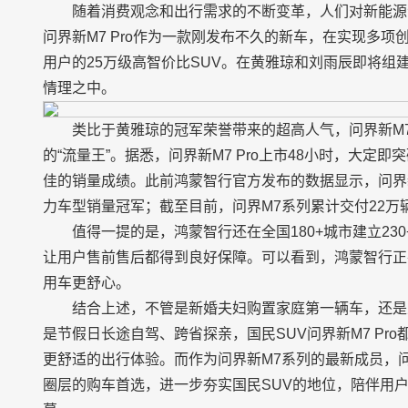
随着消费观念和出行需求的不断变革，人们对新能源
问界新M7 Pro作为一款刚发布不久的新车，在实现多
用户的25万级高智价比SUV。在黄雅琼和刘雨辰即将组
情理之中。
类比于黄雅琼的冠军荣誉带来的超高人气，问界新M7
的“流量王”。据悉，问界新M7 Pro上市48小时，大定
佳的销量成绩。此前鸿蒙智行官方发布的数据显示，问界新
力车型销量冠军；截至目前，问界M7系列累计交付22万
值得一提的是，鸿蒙智行还在全国180+城市建立23
让用户售前售后都得到良好保障。可以看到，鸿蒙智行正
用车更舒心。
结合上述，不管是新婚夫妇购置家庭第一辆车，还是
是节假日长途自驾、跨省探亲，国民SUV问界新M7 Pr
更舒适的出行体验。而作为问界新M7系列的最新成员，问
圈层的购车首选，进一步夯实国民SUV的地位，陪伴用