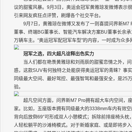
议的甜蜜风暴。9月3日，奥运会冠军黄雅琼发微博表示很满
引来网友疯狂点评赞，刷爆各个社交平台。
9月7日，黄雅琼在微博又发布了一则喜提问界新M7 
董事、终端BG董事长、智能汽车解决方案BU董事长余承
万辆车主。“奥运冠军配冠军车型”的内容，一时成为众多
冠军之选，四大超凡诠释出色实力
当人们都在艳羡黄雅琼和刘雨辰的甜蜜恋情之外，问界
惑，这款SUV有何独特之处能获得奥运冠军的青睐？事实上
同级最大空间、最好驾控、最强智驾和最强安全，是25万
验。
超凡空间方面，问界新M7 Pro拥有超大车内空间，
家。比如，五座版本拥有同级最大的3338mm车内有效
背向后放倒69°可形成双人小憩模式；拆除前排座椅头枕
人轻松躺平的沙滩椅模式。对于新婚家庭、或是即将步入