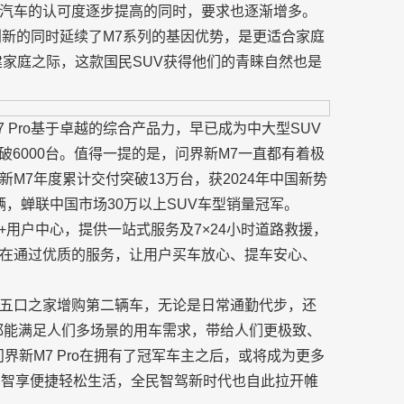
汽车的认可度逐步提高的同时，要求也逐渐增多。
项创新的同时延续了M7系列的基因优势，是更适合家庭
建家庭之际，这款国民SUV获得他们的青睐自然也是
 Pro基于卓越的综合产品力，早已成为中大型SUV
即突破6000台。值得一提的是，问界新M7一直都有着极
M7年度累计交付突破13万台，获2024年中国新势
辆，蝉联中国市场30万以上SUV车型销量冠军。
0+用户中心，提供一站式服务及7×24小时道路救援，
在通过优质的服务，让用户买车放心、提车安心、
五口之家增购第二辆车，无论是日常通勤代步，还
o都能满足人们多场景的用车需求，带给人们更极致、
界新M7 Pro在拥有了冠军车主之后，或将成为更多
户智享便捷轻松生活，全民智驾新时代也自此拉开帷