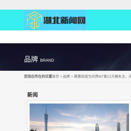
精彩直达
品牌
BRAND
您现在所在的位置
首页
>
品牌
>
黄雅琼成为问界M7第22万辆车主，问
新闻