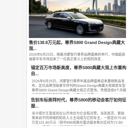
售价138.8万元起，尊界S800 Grand Design典藏大
观...
2026年6月25日，随着鸿蒙智行尊界品牌盛典的举行，中国超高
端豪华车市场迎来了一位真正意义上的规则改变...
锚定百万市场新高度，尊界S800典藏大观上市重构
自...
2026年6月25日，鸿蒙智行尊界年度品牌盛典迎来重磅新品发
布，定位品牌顶级豪华序列的Grand Design典藏大观首款车型
尊界S800 Grand Design典藏大观正式登场。凭借连续9个月稳
坐百万豪华轿车销量榜首、上市13个月累...
告别车标崇拜时代，尊界S800的移动会客厅如何征
服...
当卡塔尔王室成员在公开场合为它全程点赞，当张泉灵、窦骁
等来自不同领域的知名人士主动成为它的车主，一款定价70.80
万至101.80万元（其中896线激光雷达版本售价区间为72.80-
101.80万元）的中国超豪华旗舰轿车——...