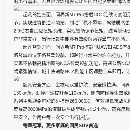
的出行需求，尤其是沙滩椅模式让车内也能享受到“海边度
超凡驾控方面，问界新M7 Pro搭载CDC连续可
节，实现过坑舒适不颠簸，制动平稳不晕车，驾驶质感更豪华。
2.0动态自适应扭矩系统，实现智能调节扭矩，过弯侧
户非常友好，出行场景中能够有效缓解乘客晕车不适感，
超凡智驾方面，问界新M7 Pro搭载HUAWEI A
路及城市快速路智驾领航、超越行业水平的泊车能力，开启
实现不依赖高精地图的NCA智驾领航功能，高速公路NCA可
驾紧张情绪；城市快速路NCA则能市区通勤上车即用，
超凡安全方面，主被动双重护航，安全感拉满。问界新M
130km/h，刹停时速提升至110km/h，侧向防碰撞生效范围4
系列主动避免可能的碰撞超260,000次，有效降低事故风
度最高2000MPa的潜艇级热成型钢占比24.4%，高强
星安全，为用户每一次安全出行护航。
销量冠军，更多家庭的国民SUV首选