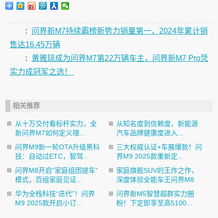
:
问界新M7持续霸榜新势力销量第一，2024年累计销
售达16.45万辆
:
黄雅琼成为问界M7第22万辆车主，问界新M7 Pro凭
实力成冠军之选！
相关推荐
从十万交付看标杆实力，全
从知名度到信赖度，新能源
新问界M7如何定义理...
汽车品牌健康度进入...
问界M9新一轮OTA升级黑科
三大权威认证+车展爆款！问
技：自动过ETC，智驾...
界M9 2025款重新定...
问界M8开启“家庭组团提车”
家庭旗舰SUV的王炸之作，
模式，百组家庭见证...
深度体验全能车王问界M8
华为全栈科技“迭代”！问界
问界新M5智慧超群实力圈
M9 2025款开启小订...
粉！下定即享至高5100...