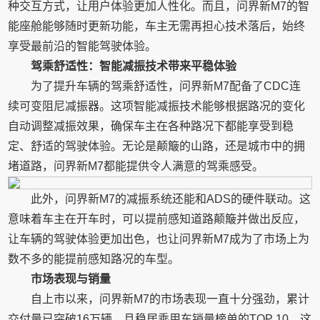
种交互方式，让用户体验更加人性化。而且，问界新M7的智
能座舱能够随时更新功能，车主无需再担心技术落后，始终
享受最前沿的智能驾驶体验。
驾乘舒适性：智能减振技术带来平稳体验
为了提升车辆的驾乘舒适性，问界新M7配备了CDC连
续可变阻尼减振器。这项智能减振技术能够根据路况的变化
自动调整减振效果，确保车主在各种路况下都能享受到稳
定、舒适的驾驶体验。无论是颠簸的山路，还是城市中的拥
堵道路，问界新M7都能提供令人满意的驾乘感受。
此外，问界新M7的减振系统还能和ADS的硬件联动。这
意味着车主在开车时，可以提前感知道路颠簸并做出反应，
让车辆的驾驶体验更加出色，也让问界新M7成为了市场上为
数不多的能提前感知路况的车型。
市场表现与销量
自上市以来，问界新M7的市场表现一直十分强劲，累计
交付量已突破16万辆，且稳居乘用车销量榜单的TOP 10。这