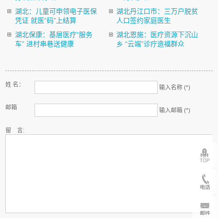
湖北：儿童可申领电子医保
湖北丹江口市：三万户脱贫
凭证 就医“码”上结算
人口签约家庭医生
湖北保康：基层医疗“服务
湖北恩施：医疗资源下沉山
车” 进村串巷送健康
乡 “云端”诊疗造福群众
姓 名：
输入名称 (*)
邮箱
输入邮箱 (*)
留 言: