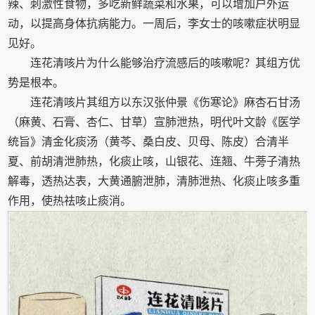
辣、刺激性食物，多吃新鲜蔬菜和水果，可以增加户外运
动，以提高身体抗病能力。一周后，李女士的咳嗽症状明显
见好。
连花清咳片为什么能够治疗流感后的咳嗽呢？其组方优
势是根本。
连花清咳片其组方以东汉张仲景《伤寒论》麻杏石甘汤
（麻黄、石膏、杏仁、甘草）宣肺泄热，明代叶文龄《医学
统旨》清金化痰汤（黄芩、桑白皮、贝母、陈皮）合清半
夏、前胡清泄肺热，化痰止咳，山银花、连翘、牛蒡子清热
解毒，透热达表，大黄通腑泄肺，清肺泄热、化痰止咳多重
作用，使热祛咳止痰消。