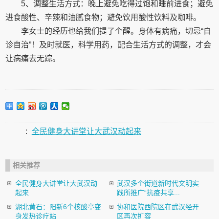
5、调整生活方式：晚上避免吃得过饱和睡前进食；避免
进食酸性、辛辣和油腻食物；避免饮用酸性饮料及咖啡。
李女士的经历也给我们提了个醒。身体有病痛，切忌“自
诊自治”！及时就医，科学用药，配合生活方式的调整，才会
让病痛去无踪。
:
全民健身大讲堂让大武汉动起来
相关推荐
全民健身大讲堂让大武汉动
武汉多个街道新时代文明实
起来
践所推广“抗疫共享...
湖北黄石：阳新6个核酸亭变
协和医院西院区在武汉经开
身发热诊疗站
区再次扩容