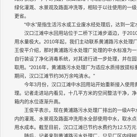
绿化灌溉、水景观及路面冲洗等，相较于以往使用的一级
更省。
“中水”是指生活污水或工业废水经处理后，达到一
汉口江滩中水回用站位于二桥下江滩步道边，于201
用水量极大。2010年起，我们主动联系黄浦路污水处理
王俊平介绍，那时黄浦路污水处理厂处理的中水标准为一
自行装设了净化消毒系统，对其进行进一步处理，并在园
取用。“2016年，黄浦路污水处理厂为适应水质排放提
期间，汉口江滩节约36万余吨清水。”
今年3月份，汉口江滩中水回用站开始重新接入使用
理。记者走进站内看见，十几平方米的空间整洁干净，净
箱内的水位逐渐升高。
王俊平表示，现在黄浦路污水处理厂排出的一级A中
内的灌溉、水景观及路面冲洗用水全部使用中水，取水点
用水成本。截至目前，汉口江滩已节约水费约为12.5万
随后，记者来到黄浦路污水处理厂，只见厂区内绿树