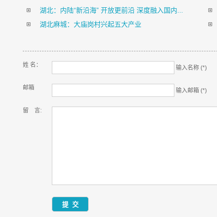
湖北：内陆“新沿海” 开放更前沿 深度融入国内...
湖北麻城：大庙岗村兴起五大产业
姓 名：
输入名称 (*)
邮箱
输入邮箱 (*)
留 言: