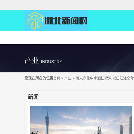
精彩直达
产业
INDUSTRY
您现在所在的位置
首页
>
产业
>
引入净化中水洒扫灌溉 汉口江滩全
新闻