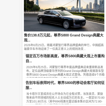
售价138.8万元起，尊界S800 Grand Design典藏大
观...
2026年6月25日，随着鸿蒙智行尊界品牌盛典的举行，中国超高
端豪华车市场迎来了一位真正意义上的规则改变...
锚定百万市场新高度，尊界S800典藏大观上市重构
自...
2026年6月25日，鸿蒙智行尊界年度品牌盛典迎来重磅新品发
布，定位品牌顶级豪华序列的Grand Design典藏大观首款车型
尊界S800 Grand Design典藏大观正式登场。凭借连续9个月稳
坐百万豪华轿车销量榜首、上市13个月累...
告别车标崇拜时代，尊界S800的移动会客厅如何征
服...
当卡塔尔王室成员在公开场合为它全程点赞，当张泉灵、窦骁
等来自不同领域的知名人士主动成为它的车主，一款定价70.80
万至101.80万元（其中896线激光雷达版本售价区间为72.80-
101.80万元）的中国超豪华旗舰轿车——...