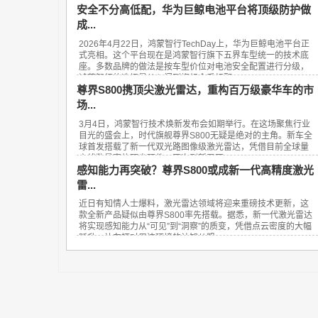
安全不分高低配，华为巨鲸电池平台将顶级防护做
成...
2026年4月22日，鸿蒙智行TechDay上，华为巨鲸电池平台正
式亮相。这个平台现在是鸿蒙智行旗下五界车型统一的技术底
座。多数品牌的做法是按车型价位对电池安全配置进行分级，
鸿蒙智行的选择是从入门到旗舰全系标配...
尊界S800携顶尖激光雷达，重构百万级豪华车的市
场...
3月4日，鸿蒙智行技术焕新发布会如期举行。在这场聚焦行业
目光的盛会上，时代旗舰尊界S800无疑是绝对的主角。新车全
球首发搭载了新一代双光路图像级激光雷达，凭借目前全球量
产线数最高的顶尖硬件，再次刷新了百...
感知能力再突破？尊界S800或成新一代高精度激光
雷...
近日有知情人士爆料，激光雷达领域将迎来重磅技术更新，这
款全新产品疑似由尊界S800率先搭载。据悉，新一代激光雷达
将实现感知能力从“可见”到“洞察”的质变，凭借点云密度的大幅
跃升，让车辆对周边环境的认知从粗...