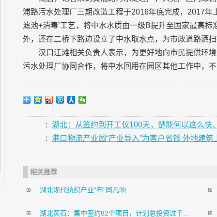
浦路污水处理厂三期改造工程于2016年底完成，2017
滤池+消毒’工艺，将中水水质由一级B提升至国家最高标
外，还在二桥下路边设立了中水取水点，为市政道路洒扫
汉口江滩相关负责人表示，为更好地向市民提供环境
污水处理厂协同合作，将中水回用在园区其他工作中，不
:
湖北：从签约到开工仅100天，楚能何以这么快、
:
港口物流产业园“产业导入”为客户省钱 外地建
相关推荐
湖北现代纺织产业“布”同凡响
湖北黄石：集中签约82个项目，计划总投资过千...