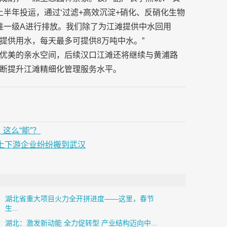
年上半年投运，通过‘过滤+高效沉淀+硝化、反硝化生物
准一级A进行排放。我们除了为江滩提供中水回用
提供用水，每天最多可提供8万吨中水。”
优美的亲水空间，后续汉口江滩还将继续与黄浦路
断提升江滩精细化管理服务水平。
这么“能”？
筑上下游企业纷纷搬到武汉
湖北省重大项目火力全开拼进度——这里，春节
生...
湖北：激发新动能 全力促转型 产业结构迈向中...