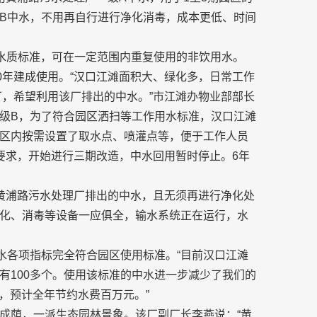
B中水，不用再自行进行净化消毒，成本更低、时间
定水质标准，可在一定范围内重复使用的非饮用水。
0年建成使用。“汉口江滩面积大、绿化多，日常工作
厂，希望利用该厂排出的中水。”市江滩办物业部部长
级B，为了符合园区洒扫等工作用水标准，汉口江滩
区内按需设置了取水点、喷灌点等，便于工作人员
标要求，开始进行三期改造，中水回用暂时停止。6年
黄浦路污水处理厂排出的中水，且无须再进行净化处
化、消毒等设备一应俱全，输水系统正在运行，水
水各项指标完全符合园区使用标准。“目前汉口江滩
有100多个。使用该标准的中水进一步减少了我们的
元，预计全年节约水费百万元。”
成荫，一派生态园林景象。该厂副厂长李燕说：“黄