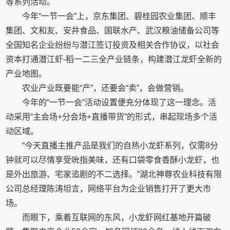
等系列活动。
今年“一节一会”上，京东集团、碧桂园农业集团、顺丰
集团、文和友、安井食品、国联水产、武汉粮油储备公司等
全国知名企业纷纷与潜江签订投资及相关合作协议，以社会
资本打通潜江虾-稻一二三全产业链条，构建潜江龙虾全新的
产业地图。
农业产业既要能“产”，还要会“卖”，会做营销。
今年的“一节一会”活动设置便充分体现了这一理念。活
动采用“主会场+分会场+直播带货”的形式，串起现场多个活
动区域。
“今天直播主推产品是我们的自热小龙虾系列，仅需8分
钟就可以尽情享受吮指美味，还有口袋零食香酥小龙虾，也
是外出旅游、宅家追剧的不二选择。”湖北神尊农业科技有限
公司总经理陈涛坦言，网络平台为企业销售打开了更大市
场。
而眼下，乘着互联网的东风，小龙虾网红基地开篇破