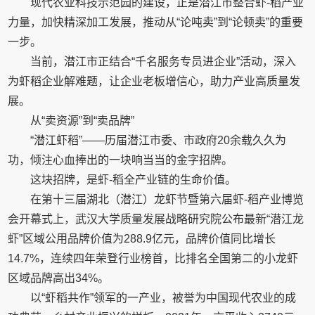
现代农业科技示范园的建设，正是潜江市整合虾-稻产业
力量，加快精深加工发展，推动从“论吨卖”到“论顿卖”的重要
一步。
当前，潜江市正结合“千名服务专员进企业”活动，深入
为虾稻企业解难题，让企业老板增信心，助力产业高质量发
展。
从“卖资源”到“卖品牌”
“潜江虾稻”——历届潜江市委、市政府20余载久久为
功，倾注心血捧出的一块响当当的金字招牌。
这块招牌，是虾-稻全产业链的生命价值。
在第十三届湖北（潜江）龙虾节暨第六届虾-稻产业博览
会开幕式上，武汉大学质量发展战略研究院公布最新“潜江龙
虾”区域公用品牌价值为288.9亿元，品牌价值同比增长
14.7%，连续四年荣登行业榜首，比排名全国第二的小龙虾
区域品牌高出34%。
以“虾稻共作”领军的一产业，被誉为中国现代农业的成