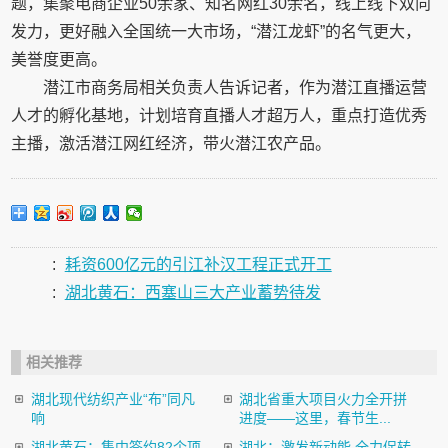
题，集聚电商企业50余家、知名网红30余名，线上线下双向
发力，更好融入全国统一大市场，“潜江龙虾”的名气更大，
美誉度更高。
潜江市商务局相关负责人告诉记者，作为潜江直播运营
人才的孵化基地，计划培育直播人才超万人，重点打造优秀
主播，激活潜江网红经济，带火潜江农产品。
:
耗资600亿元的引江补汉工程正式开工
:
湖北黄石：西塞山三大产业蓄势待发
相关推荐
湖北现代纺织产业“布”同凡
湖北省重大项目火力全开拼
响
进度——这里，春节生...
湖北黄石：集中签约82个项
湖北：激发新动能 全力促转