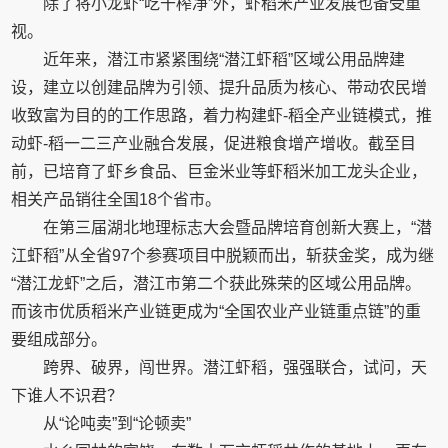
除了将小龙虾“吃干榨净”外，虾稻米产业发展也备受重
视。
近年来，潜江市紧紧围绕“潜江虾稻”区域公用品牌建
设，建立以创建品牌为引领、提升品质为核心、带动农民增
收致富为目的的工作思路，着力构建虾-稻全产业链模式，推
动虾-稻一二三产业融合发展，促进粮食增产增收。截至目
前，已培育了虾乡食品、巨金米业等虾稻米加工龙头企业，
相关产品销往全国18个省市。
在第三届湖北地理标志大会暨品牌培育创新大赛上，“潜
江虾稻”从全省97个参赛项目中脱颖而出，斩获金奖，成为继
“潜江龙虾”之后，潜江市第二个获此殊荣的区域公用品牌。
而该市优质稻米产业链更成为“全国农业产业链重点链”的重
要组成部分。
跨界、破界，闯世界。潜江虾稻，强强联合，试问，天
下谁人不识君？
从“论吨卖”到“论顿卖”