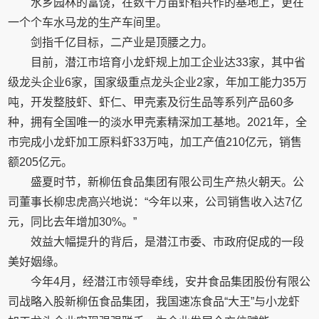
水乡园林的富饶，在数十万亩虾稻共作的基地上，更在
一个个车水马龙的生产车间里。
剑指千亿目标，二产业是顶腰之力。
目前，潜江市培育小龙虾规上加工企业达33家，其中省
级龙头企业6家，国家级重点龙头企业2家，年加工能力35万
吨，开发整肢虾、虾仁、甲壳素及衍生品等系列产品60多
种，拥有全国唯一的淡水甲壳素精深加工基地。2021年，全
市完成小龙虾加工原料虾33万吨，加工产值210亿元，销售
额205亿元。
盛夏时节，新柳伍食品集团有限公司生产热火朝天。公
司董事长柳忠虎高兴地说：“今年以来，公司销售收入达7亿
元，同比去年增加30%。”
效益大幅提升的背后，是潜江市委、市政府促成的一段
美好姻缘。
今年4月，经潜江市领导牵线，安井食品集团股份有限公
司战略入股新柳伍食品集团，我国速冻食品“大王”与小龙虾