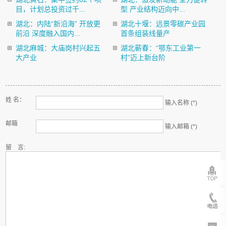
目，计划总投资过千...
型 产业结构迈向中...
湖北：内陆“新沿海” 开放更
湖北十堰：远景零碳产业园
前沿 深度融入国内...
首条组装线量产
湖北麻城：大庙岗村兴起五
湖北蕲春：“鄂东工业第一
大产业
村”迈上新台阶
姓 名：
输入名称 (*)
邮箱
输入邮箱 (*)
留 言: