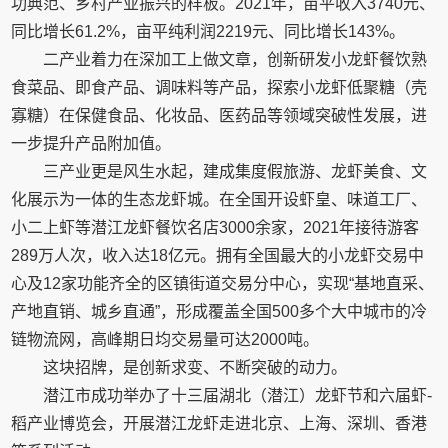
功典范、乡村产业振兴的样板。2021年，亩平收入3740元、
同比增长61.2%，亩平纯利润2219元、同比增长143%。
二产业着力在深加工上做文章，创新研发小龙虾餐饮熟
食菜品、即食产品、调味料等产品，探索小龙虾低聚糖（壳
寡糖）在保健食品、化妆品、医药品等领域突破性发展，进
一步提升产品附加值。
三产业更是风生水起，建成集度假旅游、龙虾美食、文
化展示为一体的生态龙虾城。在全国开设虾皇、味道工厂、
小二上虾等潜江龙虾餐饮名店3000余家，2021年接待游客
289万人次，收入达18亿元。拥有全国最大的小龙虾交易中
心及12家功能齐全的区镇街道交易分中心，实现“基地直采、
产地直销、城乡直通”，形成覆盖全国500多个大中城市的冷
链物流网，高峰期日均交易量可达2000吨。
这块招牌，是创新求变、不断突破的动力。
潜江市成功举办了十三届湖北（潜江）龙虾节和六届虾-
稻产业博览会，开展潜江龙虾走进北京、上海、深圳、香港