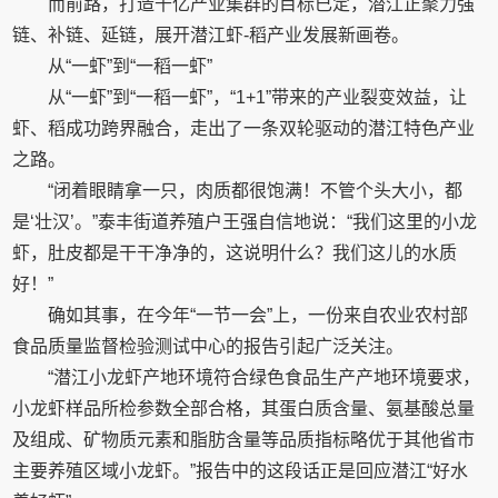
而前路，打造千亿产业集群的目标已定，潜江正聚力强
链、补链、延链，展开潜江虾-稻产业发展新画卷。
从“一虾”到“一稻一虾”
从“一虾”到“一稻一虾”，“1+1”带来的产业裂变效益，让
虾、稻成功跨界融合，走出了一条双轮驱动的潜江特色产业
之路。
“闭着眼睛拿一只，肉质都很饱满！不管个头大小，都
是‘壮汉’。”泰丰街道养殖户王强自信地说：“我们这里的小龙
虾，肚皮都是干干净净的，这说明什么？我们这儿的水质
好！”
确如其事，在今年“一节一会”上，一份来自农业农村部
食品质量监督检验测试中心的报告引起广泛关注。
“潜江小龙虾产地环境符合绿色食品生产产地环境要求，
小龙虾样品所检参数全部合格，其蛋白质含量、氨基酸总量
及组成、矿物质元素和脂肪含量等品质指标略优于其他省市
主要养殖区域小龙虾。”报告中的这段话正是回应潜江“好水