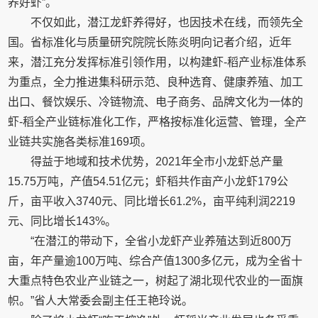
养好虾”。
不仅如此，潜江龙虾养得好，也因技术在线，而领先全
国。省标准化与质量研究院院长陈炎明向记者介绍，近年
来，潜江充分发挥标准引领作用，以构建虾-稻产业标准体系
为重点，全力推进集科研示范、良种选育、健康养殖、加工
出口、餐饮娱乐、冷链物流、电子商务、品牌文化为一体的
虾-稻全产业链标准化工作，严格按标准化运营、管理，全产
业链共实施各类标准169项。
得益于地域和技术优势，2021年全市小龙虾总产量
15.75万吨，产值54.51亿元；虾稻共作亩产小龙虾179公
斤，亩平收入3740元、同比增长61.2%，亩平纯利润2219
元、同比增长143%。
“在潜江的带动下，全省小龙虾产业养殖达到近800万
亩，年产量逾100万吨、综合产值1300多亿元，成为全省十
大重点特色农业产业链之一，树起了湖北现代农业的一面旗
帜。”省人大常委会副主任王艳玲说。