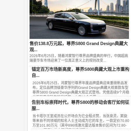
售价138.8万元起，尊界S800 Grand Design典藏大
观...
2026年6月25日，随着鸿蒙智行尊界品牌盛典的举行，中国超高
端豪华车市场迎来了一位真正意义上的规则改变...
锚定百万市场新高度，尊界S800典藏大观上市重构
自...
2026年6月25日，鸿蒙智行尊界年度品牌盛典迎来重磅新品发
布，定位品牌顶级豪华序列的Grand Design典藏大观首款车型
尊界S800 Grand Design典藏大观正式登场。凭借连续9个月稳
坐百万豪华轿车销量榜首、上市13个月累...
告别车标崇拜时代，尊界S800的移动会客厅如何征
服...
当卡塔尔王室成员在公开场合为它全程点赞，当张泉灵、窦骁
等来自不同领域的知名人士主动成为它的车主，一款定价70.80
万至101.80万元（其中896线激光雷达版本售价区间为72.80-
101.80万元）的中国超豪华旗舰轿车——...