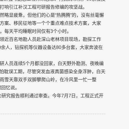
打响引江补汉工程可研报告修编的攻坚战。
然略显疲惫，但他们的心是“热腾腾”的，没有丝毫懈
方案、移民征地等一个个重点难点技术方案，大家
，每天平均睡眠时间仅有3个小时。
领近百名地勘人员赴深山老林项目现场，勘探工作
0余人，钻探机等仪器设备达80多台套，大家奔波在
研人员连续5个月都没回家，白天野外勘测、夜晚编
事怕耽误工期，尽管突发血液真菌感染全身浮肿，白天
雨雪天靠双手双脚攀爬山岭，在冷风里一忙一整
腿回忆说。
行性研究报告顺利通过审查。今年7月7日，工程正式开