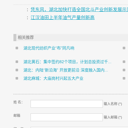
:
凭东风，湖北加快打造全国北斗产业创新发展示
:
江汉油田上半年油气产量创新高
相关推荐
湖北现代纺织产业“布”同凡响
湖北黄石：集中签约82个项目，计划总投资过千...
湖北：内陆“新沿海” 开放更前沿 深度融入国内...
湖北麻城：大庙岗村兴起五大产业
姓 名：
输入名称 (*)
邮箱
输入邮箱 (*)