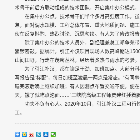
术骨干前后方联动组成的技术团队，开启集中办公模式，
在集中办公点，技术骨干们半个多月高强度工作，虽
怠，面对调水规模、工程总体布置、重大地质问题、施工
伙在反复斟酌、热烈讨论、沉思勾绘。有人为了修改报告
除了集中办公的技术人员外，副经理兼总工邓争荣带
紧锣密鼓。据统计，引江补汉项目现场人数高峰期达150
山间田野，行走在茂密丛林，经历着炙热与雨水的考验。
为了引江补汉，都在铆足干劲、加班加点。大部分科
写报告是“标配”，每日加班至凌晨一两点是常态。“有同
输完液后晚上继续加班；有人因测点布置交通不便，便在
天，饿了就吃点泡面……”三峡院高级工程师贾建红捶着
功夫不负有心人。2020年10月，引江补汉工程可
工。