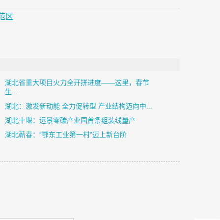
范区
湖北省重大项目火力全开拼进度——这里，春节
生...
湖北：激发新动能 全力促转型 产业结构迈向中...
湖北十堰：远景零碳产业园首条组装线量产
湖北蕲春：“鄂东工业第一村”迈上新台阶