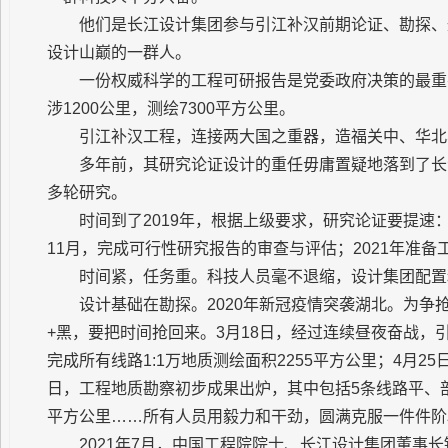
他们是长江设计集团参与引江补汉前期论证、勘探、
设计山巅的一群人。
一份权威科学的工程可研报告是党委政府决策的最重
涉1200公里，测绘7300平方公里。
引江补汉工程，连接两大国之重器，造福关中、华北
多年前，其研究论证设计的重任毋庸置疑地落到了长
多轮研究。
时间到了2019年，根据上级要求，研究论证要提速：
11月，完成可行性研究报告的审查与评估；2021年准备
时间紧，任务重。科技人员毫不退缩，设计集团配置
设计基础在勘探。2020年新冠疫情突袭湖北。为争
+黑，要把时间抢回来。3月18日，经过连续昼夜奋战，引
完成所有线路1:1万地质测绘面积2255平方公里；4月25
日，工程地质勘察初步成果出炉，其中包括5条线路平、剖
平方公里……所有人员用毅力和干劲，圆满克服一件件阶
2021年7月，中国工程院院士、长江设计集团董事