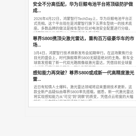
安全不分高低配，华为巨鲸电池平台将顶级防护做
成...
2026年4月22日，鸿蒙智行TechDay上，华为巨鲸电池平台正
式亮相。这个平台现在是鸿蒙智行旗下五界车型统一的技术底
座。多数品牌的做法是按车型价位对电池安全配置进行分级，
鸿蒙智行的选择是从入门到旗舰全系标配...
尊界S800携顶尖激光雷达，重构百万级豪华车的市
场...
3月4日，鸿蒙智行技术焕新发布会如期举行。在这场聚焦行业
目光的盛会上，时代旗舰尊界S800无疑是绝对的主角。新车全
球首发搭载了新一代双光路图像级激光雷达，凭借目前全球量
产线数最高的顶尖硬件，再次刷新了百...
感知能力再突破？尊界S800或成新一代高精度激光
雷...
近日有知情人士爆料，激光雷达领域将迎来重磅技术更新，这
款全新产品疑似由尊界S800率先搭载。据悉，新一代激光雷达
将实现感知能力从“可见”到“洞察”的质变，凭借点云密度的大幅
跃升，让车辆对周边环境的认知从粗...