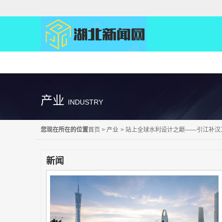
精彩直达
产业
INDUSTRY
您现在所在的位置
首页
>
产业
>
站上全球水利设计之巅——引江补汉
新闻