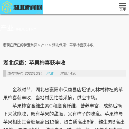
产业
INDUSTRY
您现在所在的位置
首页
>
产业
>
湖北保康：苹果柿喜获丰收
湖北保康：苹果柿喜获丰收
发布时间：2022/10/14
产业
浏览：430
金秋时节，湖北省襄阳市保康县店垭镇大林村种植的苹
果柿喜获丰收，当地村民忙着采摘，供应市场。
苹果柿富含维生素C和膳食纤维，营养丰富，成熟后摘
下来就能吃，既有苹果的甜脆，又有柿子的味道。苹果柿与
苹果相比其含糖量高出13倍，蛋白质高出6倍，维生素B高出