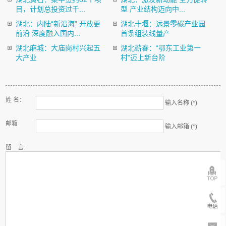
目，计划总投资过千...
型 产业结构迈向中...
湖北：内陆“新沿海” 开放更
湖北十堰：远景零碳产业园
前沿 深度融入国内...
首条组装线量产
湖北麻城：大庙岗村兴起五
湖北蕲春：“鄂东工业第一
大产业
村”迈上新台阶
姓 名：
输入名称 (*)
邮箱
输入邮箱 (*)
留 言: