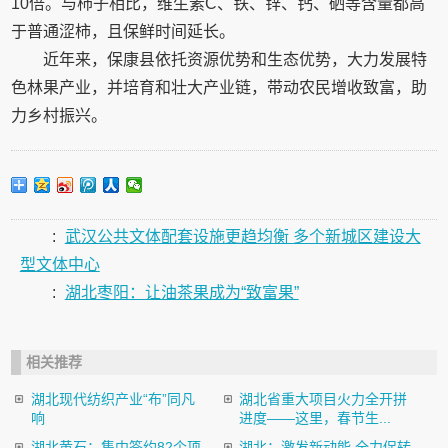
10倍。与柿子相比，维生素C、铁、锌、钙、硒等含量都高
于普通涩柿，且保鲜时间延长。
近年来，保康县依托资源优势和生态优势，大力发展特
色林果产业，并培育和壮大产业链，带动农民增收致富，助
力乡村振兴。
:
武汉公共文体配套设施更趋均衡 多个新城区建设大
型文体中心
:
湖北枣阳：让油茶果成为“致富果”
相关推荐
湖北现代纺织产业“布”同凡
湖北省重大项目火力全开拼
响
进度——这里，春节生...
湖北黄石：集中签约82个项
湖北：激发新动能 全力促转