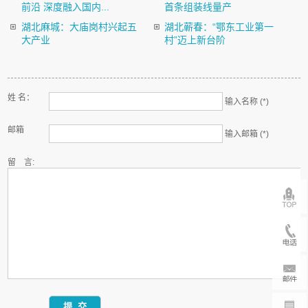
前沿 深度融入国内...
首条组装线量产
湖北麻城：大庙岗村兴起五
湖北蕲春：“鄂东工业第一
大产业
村”迈上新台阶
姓 名：
输入名称 (*)
邮箱
输入邮箱 (*)
留 言: