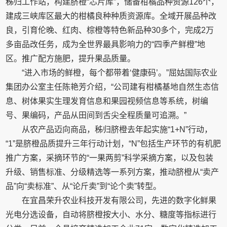
秭归工作站，构建脐橙“芯片库”，储备柑橘品种资源126个，
建成三峡库区最大的柑橘良种种质资源库。全域开展品种改
良，引育伦晚、红肉、棕橙等特色新品种30多个，完成2万
多亩品改任务，成为全世界最具影响力的“四季产鲜橙”地
区。推广配方施肥，提升果品质量。
“进入市场的鲜橙，每个都带着‘健康码’。”屈姑国际农业
集团办公室主任陈艳芳介绍，“公司建有柑橘基地自然生态信
息、树体果实生理发育信息和果园视频信息等系统，树编
号、果编码，产品从田间到舌尖全程质量可追溯。”
从农产品迈向商品，秭归脐橙去年起实施“1+N”行动，
“1”是脐橙品质提升三年行动计划，“N”包括生产环节的有机肥
推广方案，采摘环节的“一果两剪”科学采摘方案，以及包装
升级、销售标准、分级精选等一系列方案，推动脐橙从“卖产
品”向“卖标准”、从“论斤卖”到“论个卖”转型。
在宜昌荣升农业科技开发有限公司，先进的数字化鲜果
光电分选设备，自动将脐橙按大小、水分、糖度等指标进行