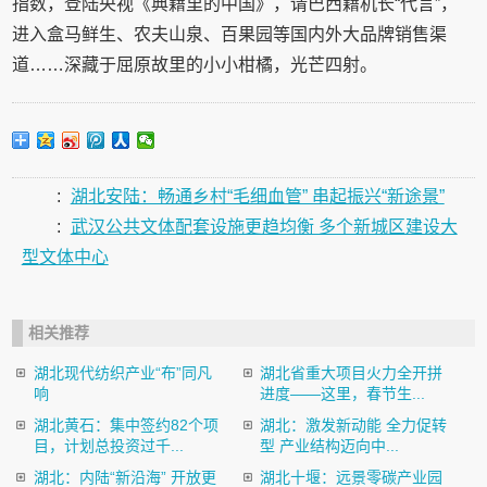
指数，登陆央视《典籍里的中国》，请巴西籍机长“代言”，
进入盒马鲜生、农夫山泉、百果园等国内外大品牌销售渠
道……深藏于屈原故里的小小柑橘，光芒四射。
:
湖北安陆：畅通乡村“毛细血管” 串起振兴“新途景”
:
武汉公共文体配套设施更趋均衡 多个新城区建设大
型文体中心
相关推荐
湖北现代纺织产业“布”同凡
湖北省重大项目火力全开拼
响
进度——这里，春节生...
湖北黄石：集中签约82个项
湖北：激发新动能 全力促转
目，计划总投资过千...
型 产业结构迈向中...
湖北：内陆“新沿海” 开放更
湖北十堰：远景零碳产业园