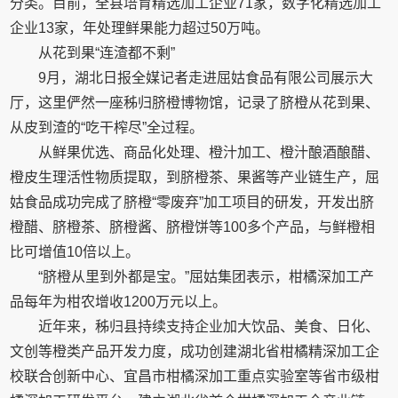
分类。目前，全县培育精选加工企业71家，数字化精选加工
企业13家，年处理鲜果能力超过50万吨。
从花到果“连渣都不剩”
9月，湖北日报全媒记者走进屈姑食品有限公司展示大
厅，这里俨然一座秭归脐橙博物馆，记录了脐橙从花到果、
从皮到渣的“吃干榨尽”全过程。
从鲜果优选、商品化处理、橙汁加工、橙汁酿酒酿醋、
橙皮生理活性物质提取，到脐橙茶、果酱等产业链生产，屈
姑食品成功完成了脐橙“零废弃”加工项目的研发，开发出脐
橙醋、脐橙茶、脐橙酱、脐橙饼等100多个产品，与鲜橙相
比可增值10倍以上。
“脐橙从里到外都是宝。”屈姑集团表示，柑橘深加工产
品每年为柑农增收1200万元以上。
近年来，秭归县持续支持企业加大饮品、美食、日化、
文创等橙类产品开发力度，成功创建湖北省柑橘精深加工企
校联合创新中心、宜昌市柑橘深加工重点实验室等省市级柑