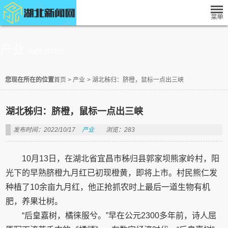
产业
INDUSTRY
您现在所在的位置
首页
>
产业
>
湖北秭归：脐橙，鼠标一点出三峡
湖北秭归：脐橙，鼠标一点出三峡
发布时间：2022/10/17
产业
浏览：283
10月13日，在湖北省宜昌市秭归县郭家坝熊家岭村，阳
光下的早熟脐橙九月红已初现橙黄，即将上市。村民熊仁发
种植了10余亩九月红，他正抢抓农时上最后一道生物有机
肥，养果壮树。
“后皇嘉树，橘徕服兮。”早在公元2300多年前，诗人屈