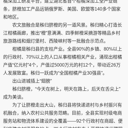
橘深加工研发平台，建立湖北省首个柑橘深加工全产业链
条，脐橙加工产品远销俄罗斯、美国、欧盟等140多个国家
和地区。
农文旅融合是秭归脐橙的另一道风景。秭归精心打造长
江柑橘画廊，推出“橙”意满满、四季鲜橙采摘游等精品乡村
旅游路线和烟灯堡村、西陵峡村等一批融合示范点。
柑橘是秭归县的支柱产业。全县90%的乡镇、80%以上
的行政村、70%以上的人口从事柑橘相关产业，涌现出柑橘
产值“亿元村”4个，产值过5000万元的村12个，带动近26万
人发展致富。秭归一跃成为“全国柑橘产业30强县”。
出山进城插上“翅膀”
秭归脐橙，“今天在树上，明天在路上，后天在舌尖上”
成为美谈。
为了让脐橙走出大山，秭归县将快递进村与乡村振兴有
机融合，纳入农村公共服务范畴。目前，全县实现村级电商
服务站和物流体系建设的全覆盖——92个行政村在商超、便