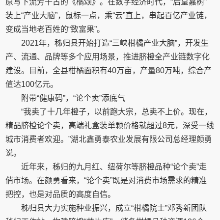
原写下流芳千古的《橘颂》。在数字经济时代，“后皇嘉树”
装上“产业大脑”，鼠标一点，乘“云”直上，串起百亿产业链，
变成当地老百姓的“致富果”。
2021年，秭归县开始打造“三峡柑橘产业大脑”，开发生
产、流通、品牌等多个应用场景，推进脐橙全产业链数字化
建设。目前，全县柑橘面积有40万亩，产量80万吨，综合产
值达100亿元。
附带“健康码”，“论个卖”添底气
“我卖了十几年橙子，以前跑大宗，总卖不上价。现在，
精品脐橙论个卖，高端礼盒装单颗价格就超过8元，深受一线
城市消费者欢迎。”湖北鑫勇泰农业发展有限公司总经理颜勇
说。
近年来，秭归的九月红、纽荷尔等脐橙品种“论个卖”走
俏市场。在颜勇看来，“论个卖”既是对消费市场需求的精准
把控，也是对品质的高度自信。
秭归县大力实施种业振兴，成立“柑橘院士”邓秀新团队