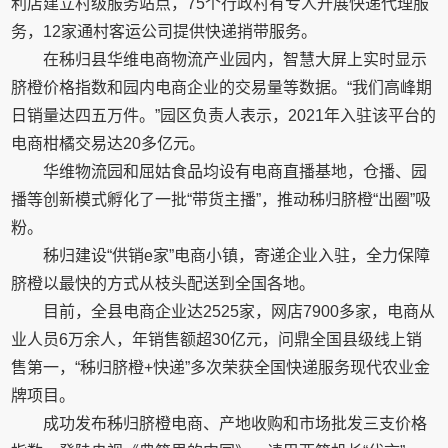
利店建立村级服务站点，75个行政村有专人开展快递代理服
务，12家通村客运公司提供快递捎带服务。
在秭归县华维电商物流产业园内，智慧大屏上实时显示
脐橙价格指数和园内电商企业的交易量等数据。“我们高峰期
日销量达四五万件。”园区负责人表示，2021年入驻该平台的
电商柑橘交易达20多亿元。
华维物流园和屈姑食品均设有电商直播基地，仓播、园
播等创新模式孵化了一批“带货主播”，推动秭归脐橙“出圈”吸
粉。
秭归建设“供销e家”电商小镇，寄递企业入驻，全力保障
脐橙以最快的方式从枝头配送到全国各地。
目前，全县电商企业达2525家，网店7900多家，电商从
业人员6万余人，年销售额超30亿元，问鼎全国县级线上销
售第一，“秭归脐橙+快递”多次荣获全国快递服务现代农业金
牌项目。
成功发布秭归脐橙电商、产地收购和市场批发三支价格