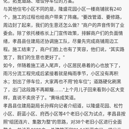
化，拓宽道路、增设停车位的方案。
与其他住宅小区不同的是，隆盛花园小区一楼商铺就有240
个，施工的过程也给商户带来了阵痛。“要改管道、要修路，
周边封了起来，我们的生意还怎么做？”商户的声音传到了业
委会。除了依托楼栋长上门宣传政策，排解商户们的负面情
绪，孝昌县住建局还协调施工队，尽量先完成商铺周边工
程。施工结束了，商户们脸上也有了笑容，他们说，“其实路
宽了，我们的生意也更好了。”
如今，伴随着施工进入尾声，小区居民悬着的心也放下了，
雨污分流工程完成后紧接着就是梅雨季节，小区没有再积
水；划出了停车位，大家再也不用“抢车位”；道路硬化刷黑
了，出门这段路不再颠簸……“上个月儿子回来看到小区大变
样，直说不卖房子了。”黄咏成笑道。
孝昌县住建局副局长孙辉向记者介绍道，以隆盛花园、松竹
小区、蔚蓝小区、府西小区等4个老旧小区为试点，孝昌县按
照“组团连片、集散为整”的思路，对38个老旧小区进行全面