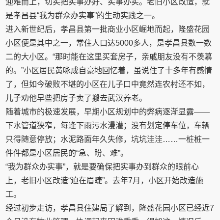
迎难而上，切实把实事办好、实事办实。老旧小区改造，就
是孝昌县“我为群众办实事”的生动实践之一。
进入新世纪后，孝昌县第一批商业小区崛地而起，隆盛花园
小区便是其中之一，常住人口达5000多人，是孝昌县数一数
二的大小区。“那时能在这里买套房子，亲戚朋友没有不羡慕
的。”小区居民黄咏成自豪地回忆着，虽说住了十多年有感情
了，但如今破败不堪的小区在儿子口中竟然连农村还不如，
儿子劝他早些把房子卖了搬去武汉养老。
随着城市的极速发展，早期小区规划中的弊病逐渐显露——
下水管道狭窄，每逢下雨污水漫灌；没有划定停车位，车辆
只得随意停放；水泥路面年久失修，坑坑洼洼……一桩桩一
件件都是小区居民的“急、盼、难”。
“我为群众办实事”，就是要确保把实事办到群众的眼前心
上，老旧小区改造“迫在眉睫”。去年7月，小区开始改造施
工。
经过初步走访，孝昌县住建局了解到，隆盛花园小区已经近7