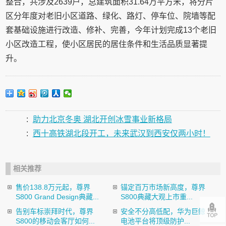
整合，共涉及2639户，总建筑面积31.64万平方米，将分片
区分年度对老旧小区道路、绿化、路灯、停车位、院墙等配
套基础设施进行改造、修补、完善，今年计划完成13个老旧
小区改造工程，使小区居民的居住条件和生活品质显著提
升。
:
助力北京冬奥 湖北开创冰雪事业新格局
:
西十高铁湖北段开工，未来武汉到西安仅两小时！
相关推荐
售价138.8万元起，尊界
锚定百万市场新高度，尊界
S800 Grand Design典藏...
S800典藏大观上市重...
告别车标崇拜时代，尊界
安全不分高低配，华为巨鲸
S800的移动会客厅如何...
电池平台将顶级防护...