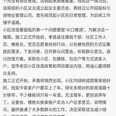
个月没有物业管理，协调起来困难重重。得知这一情况后，
该局组织小区业主成立起业主委员会，再经过公开招投标引
进物业管理公司，首先规范起小区的日常管理，为后续工作
铺平道路。
小区改造要面临的第一个问题便是“众口难调”。为解决这一
难题，施工正式开始前，孝昌县住建局干部、社区工作人
员、楼栋长、党员志愿者纷纷行动，以包楼包院的方式征集
居民需求，下发问卷，召开群众问需会，听取群众意见，商
讨改造方案。采取包小区、包楼栋、包住户等方式进家入
户，宣传老旧小区改造政策和项目建设内容，用诚心赢得群
众支持。
施工正式开始，矛盾却悄然出现。小区内绿树成荫曾是极好
的，但如今家家户户都买上了车，绿化多相对的就是道路十
分狭窄，不少楼栋间只有一车道，无法错车，更别说停车
了。业委会、楼栋长挨家挨户走访入户征求意见，说明情
况，最终做通了大多数群众的工作，决定采取适当减少绿