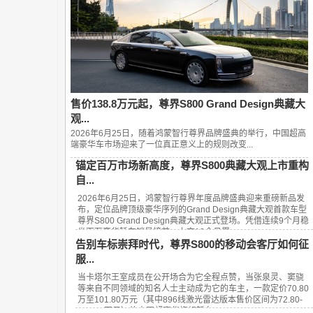
售价138.8万元起，尊界S800 Grand Design典藏大
观...
2026年6月25日，随着鸿蒙智行尊界品牌盛典的举行，中国超高
端豪华车市场迎来了一位真正意义上的规则改变...
锚定百万市场新高度，尊界S800典藏大观上市重构
自...
2026年6月25日，鸿蒙智行尊界年度品牌盛典迎来重磅新品发
布，定位品牌顶级豪华序列的Grand Design典藏大观首款车型
尊界S800 Grand Design典藏大观正式登场。凭借连续9个月稳
坐百万豪华轿车销量榜首、上市13个月累...
告别车标崇拜时代，尊界S800的移动会客厅如何征
服...
当卡塔尔王室成员在公开场合为它全程点赞，当张泉灵、窦骁
等来自不同领域的知名人士主动成为它的车主，一款定价70.80
万至101.80万元（其中896线激光雷达版本售价区间为72.80-
101.80万元）的中国超豪华旗舰轿车——...