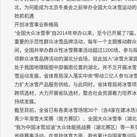
北，为何能成为北京冬奥会之前举办全国大众冰雪运动的
抢抓机遇
开创冰雪事业新格局
“全国大众冰雪季”自2014年举办以来，至今已开展了
重要的示范性群众冰雪品牌活动，每年一个主题推动群众
间，全国共举办群众性冰雪赛事活动超过1200场，参与
项群众冰雪品牌活动的湖北分会场，就此加入“冰雪大家庭
处于我国地理版图中部偏南位置的湖北，并不乏开展冰雪
雪运动发展，省体育局深入落实中央“带动三亿人参与冰
力扩大冰雪产品服务供给。与此同时，省体育局将冰雪项
跨项选材，大力开展省队选材，整合社会资源着力培养冰
持续发展。
截至目前，全省已有各类冰雪场馆30个（含4家在建冰场
青少年滑雪大奖赛（南方赛区）、全国大众冰雪季（湖北分
“我为中国冰雪加油”大众体能挑战赛（湖北赛区）等一
省级赛事活动。在竞技体育方面，我省累计向国家集训队