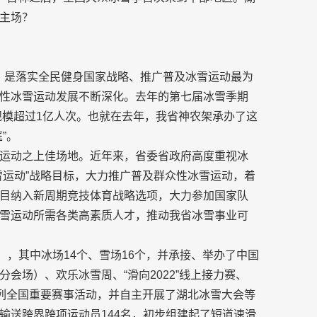
主场？
7届，是落实全民健身国家战略、推广普及冰雪运动最为
性冰雪运动发展不断深化。去年的第七届冰雪季期
规模超过1亿人次。也就在去年，我省神农架承办了这
”。
运动之上佳场地。近年来，省委省政府高度重视冰
雪运动”战略目标，大力推广普及群众性冰雪运动，着
目纳入新周期竞技体育战略选项，大力参加国家队
雪运动所需各类高素质人才，推动我省冰雪事业可
），其中冰场14个、雪场16个，并承接、举办了中国
会场）、欢乐冰雪周、“滑向2022”线上接力赛、
系列全国重要赛事活动，并自主开展了湖北冰雪大会等
输送跨界跨项运动员144名，初步组建起了短道速滑