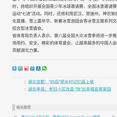
时，将组织开展全国青少年冰球邀请赛、全国冰壶邀请赛
运动“七进”活动。同时，还将利用武汉、恩施州、神农
化直播、雪上嘉年华、新春冰雪游园会等冰雪主题系列文
综合型冰雪盛会。
省体育局负责人表示，第八届全国大众冰雪季将进一步推
场简约、安全、精彩的体育盛会，让越来越多的中国人由此
贡献湖北力量。
:
湖北宜都：“95后”把乡村记忆画上墙
:
湖北孝昌：老旧小区改造 “改”出幸福宜居家园
相关推荐