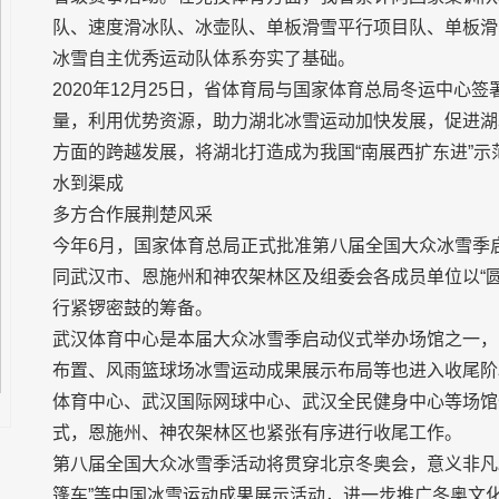
队、速度滑冰队、冰壶队、单板滑雪平行项目队、单板滑
冰雪自主优秀运动队体系夯实了基础。
2020年12月25日，省体育局与国家体育总局冬运中
量，利用优势资源，助力湖北冰雪运动加快发展，促进湖
方面的跨越发展，将湖北打造成为我国“南展西扩东进”
水到渠成
多方合作展荆楚风采
今年6月，国家体育总局正式批准第八届全国大众冰雪季
同武汉市、恩施州和神农架林区及组委会各成员单位以“圆
行紧锣密鼓的筹备。
武汉体育中心是本届大众冰雪季启动仪式举办场馆之一，
布置、风雨篮球场冰雪运动成果展示布局等也进入收尾阶
体育中心、武汉国际网球中心、武汉全民健身中心等场馆
式，恩施州、神农架林区也紧张有序进行收尾工作。
第八届全国大众冰雪季活动将贯穿北京冬奥会，意义非凡
篷车”等中国冰雪运动成果展示活动，进一步推广冬奥文