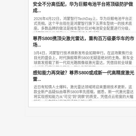
安全不分高低配，华为巨鲸电池平台将顶级防护做
成...
2026年4月22日，鸿蒙智行TechDay上，华为巨鲸电池平台正
式亮相。这个平台现在是鸿蒙智行旗下五界车型统一的技术底
座。多数品牌的做法是按车型价位对电池安全配置进行分级，
鸿蒙智行的选择是从入门到旗舰全系标配...
尊界S800携顶尖激光雷达，重构百万级豪华车的市
场...
3月4日，鸿蒙智行技术焕新发布会如期举行。在这场聚焦行业
目光的盛会上，时代旗舰尊界S800无疑是绝对的主角。新车全
球首发搭载了新一代双光路图像级激光雷达，凭借目前全球量
产线数最高的顶尖硬件，再次刷新了百...
感知能力再突破？尊界S800或成新一代高精度激光
雷...
近日有知情人士爆料，激光雷达领域将迎来重磅技术更新，这
款全新产品疑似由尊界S800率先搭载。据悉，新一代激光雷达
将实现感知能力从“可见”到“洞察”的质变，凭借点云密度的大幅
跃升，让车辆对周边环境的认知从粗...