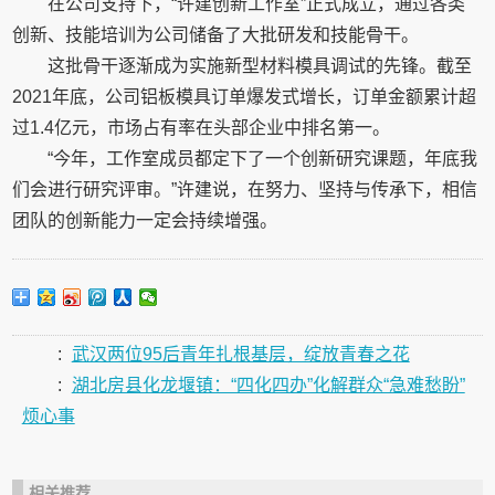
在公司支持下，“许建创新工作室”正式成立，通过各类
创新、技能培训为公司储备了大批研发和技能骨干。
这批骨干逐渐成为实施新型材料模具调试的先锋。截至
2021年底，公司铝板模具订单爆发式增长，订单金额累计超
过1.4亿元，市场占有率在头部企业中排名第一。
“今年，工作室成员都定下了一个创新研究课题，年底我
们会进行研究评审。”许建说，在努力、坚持与传承下，相信
团队的创新能力一定会持续增强。
:
武汉两位95后青年扎根基层，绽放青春之花
:
湖北房县化龙堰镇：“四化四办”化解群众“急难愁盼”
烦心事
相关推荐