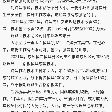
放进管槽就可将铁屑“吸”出来，清理效率提升至少3倍。
对许建来说，技术钻研不分大小。一份小巧思就能提升
生产安全性、提升工作效率，这也是颇有成就感的事。
2016年至2022年，许建先后参与现场技术改善80余
次、技术创新改善12次，累计为公司创造效益1000余万元。
调试新技术助公司订单爆发式增长
入职至今一直围着模具“打转”，许建乐在其中。在他心
中，这份工作有无限可能。创新，就是他的追求。
2021年，东风模冲模具分公司重点推进东风公司“928”战
略课题——铝板模具成型技术。
许建作为技术工种带头人，带着50多名工程师和技师组
成的攻关团队，线下拆装模具100余次、线上调试验证150余
次，终于按期调试出合格铝板零件。
“铝板模具质量轻、密度小，因此成型度较低，不好操
作。”许建说，但铝制车身重量小，省油又环保，或将成为汽
车轻量化时代的大势所趋。因此，这一研究课题必须攻破。