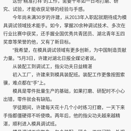
这份“精准打样”的工作，需要十年如一日地打磨、研
究、试验，才能收获足够的经验与手感。
今年尚未满30岁的许建，从2013年入职起就期待成为模
具调试领域技术能手。如今，掌握20余种调试技术、多次在
行业比赛中获奖，还手握全国优秀共青团员、湖北青年五四
奖章等荣誉的他，又有了新目标。
“我希望，在模具调试领域有更多创新，为中国制造贡献
力量。”5月3日，许建对湖北日报全媒记者说。
从装配工到调试工，指尖功夫日益精湛
初入工厂，许建来到模具装配班。装配工作更像按图索
骥，难点都在“手”上。
模具是零件批量生产的基础，如果打磨、研配时不小心
出错，零件就会有缺陷。
学徒期间，许建每天花十几个小时练习打磨，一天下来
手指都僵硬得不听使唤。两年后，他的指尖功夫越来越精
湛，顺利进入模具调试班。