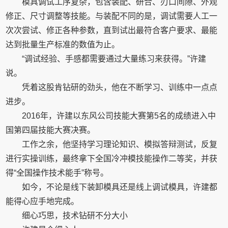
模具调试工序复杂，包含装配、研合、刃口间隙、外观
修正、尺寸调整等技能。与装配不同的是，调试需要人工一
次次尝试、修正各种参数，直到试出最符合客户要求、最能
达到批量生产标准的数值为止。
“调试经验、手感都需要通过大量练习来获得。”许建
说。
凭着这股肯钻研的劲头，他在不断学习、训练中一点点
进步。
2016年，许建以东风公司技能大赛第5名的成绩进入中
国第四届技能大赛决赛。
工作之余，他坚持学习理论知识、模拟答辩测试，反复
进行实操训练，最终拿下全国冷冲模技能操作二等奖，并获
得“全国操作技术能手”称号。
如今，不论是线下装卸模具还是线上调试模具，许建都
能得心应手地完成。
细心巧思，技术钻研不分大小