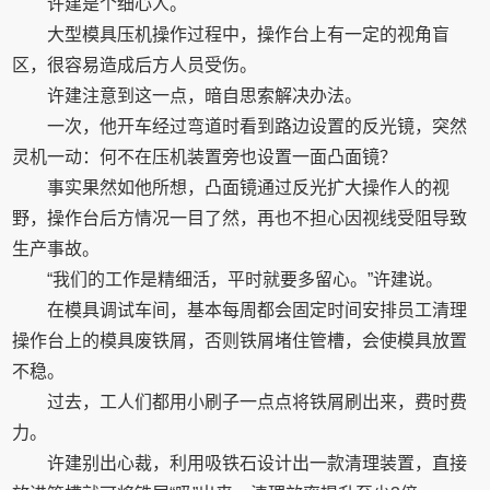
许建是个细心人。
大型模具压机操作过程中，操作台上有一定的视角盲
区，很容易造成后方人员受伤。
许建注意到这一点，暗自思索解决办法。
一次，他开车经过弯道时看到路边设置的反光镜，突然
灵机一动：何不在压机装置旁也设置一面凸面镜？
事实果然如他所想，凸面镜通过反光扩大操作人的视
野，操作台后方情况一目了然，再也不担心因视线受阻导致
生产事故。
“我们的工作是精细活，平时就要多留心。”许建说。
在模具调试车间，基本每周都会固定时间安排员工清理
操作台上的模具废铁屑，否则铁屑堵住管槽，会使模具放置
不稳。
过去，工人们都用小刷子一点点将铁屑刷出来，费时费
力。
许建别出心裁，利用吸铁石设计出一款清理装置，直接