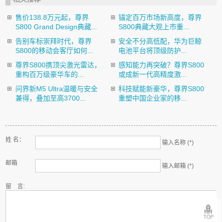
售价138.8万元起，尊界
锚定百万市场新高度，尊界
S800 Grand Design典藏...
S800典藏大观上市重...
告别车标崇拜时代，尊界
安全不分高低配，华为巨鲸
S800的移动会客厅如何...
电池平台将顶级防护...
尊界S800携顶尖激光雷达，
感知能力再突破？尊界S800
重构百万级豪华车的...
或成新一代高精度激...
问界新M5 Ultra温暖与安全
科技赋能新豪华，尊界S800
兼得，叠加至高3700...
重塑中国企业家的移...
姓 名：
输入名称 (*)
邮箱
输入邮箱 (*)
留 言: