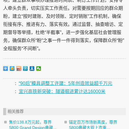
项，建立群众事项办理推进时间表、制订工作计划，安排专
人牵头负责，切实压实工作责任。对需要按期回应的群众期
盼，建立“按时建账、及时领账、定时销账”工作机制，确保
衔接有序、推进有力、落实有效。通过监督、抽查暗访、定
期督导等举措，杜绝“半截事”，进一步强化基层社会管理服
务，确保群众所“盼”之事一件一件得到落实，保障群众所“盼”
全程服务“不间断”。
:
“90后”模具调整工许建：5年创造效益超千万元
:
宜兴高铁新突破：隧道掘进累计达16000米
相关推荐
售价138.8万元起，尊界
锚定百万市场新高度，尊界
S800 Grand Design典藏...
S800典藏大观上市重...