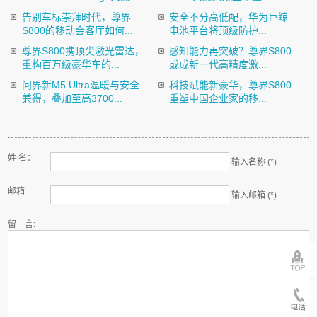
告别车标崇拜时代，尊界
安全不分高低配，华为巨鲸
S800的移动会客厅如何...
电池平台将顶级防护...
尊界S800携顶尖激光雷达，
感知能力再突破？尊界S800
重构百万级豪华车的...
或成新一代高精度激...
问界新M5 Ultra温暖与安全
科技赋能新豪华，尊界S800
兼得，叠加至高3700...
重塑中国企业家的移...
姓 名：
输入名称 (*)
邮箱
输入邮箱 (*)
留 言: