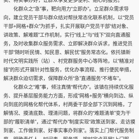
实、将实事办好，让群众享受更多便利、贴心的服务。
化群众之“急”事，靶向用力“立即办”。立足群众需求导
向，建立党员干部与群众结对帮扶常态化联系机制，以“党员
干部+网格+群众”为抓手，扎实开展联户党员干部“结对象、
讲政策、解难题”工作机制，实行“线上”与“线下”双向直通服
务，及时收集群众服务需求、立即解决群众诉求，推进党员
干部“随时听民情、知民意、解民忧”服务常态化。依托镇新
时代文明实践所（站）、村党群服务中心等阵地，以“精准对
接”的形式开展针对性服务，优化办事流程、推行便民举措，
解决群众迫切需求，保障群众所“急”直通服务“不堵车”。
化群众之“难”事，倾注真情“帮代办”。该镇在持续优化服
务、提升基层服务能力方面，形成“网格+服务”横向到边、纵
向到底的网格化帮代体系，村两委干部全部下沉到网格，了
解情况、摸清底数、理清问题，将群众的“难题清单”变为干
部的“履职清单”，通过“帮代办”制度实现“政策送到家、走访摸
到家、工作做到家、好事实事办到家”。落实上门帮代服务制