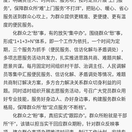
度，明确责任人、时间表、服务项，按时定点开展“上门服
务”，保障群众所“难”上门服务“不打烊”，把贴心、暖心、省心
服务送到群众心坎上，为群众提供更精准、更便捷、更有温
度的便民服务。
化群众之“愁”事，有的放矢“集中办”。围绕群众“愁”事，
形成“1+1+3+N”体系，即一个工作为依托，一个时间为定
期，三个服务为抓手（便民服务、信访化解与矛盾调处），
多项志愿服务活动共发力，扎实推进思路共商、难题共解、
愿景共谋。每月固定时间组织村干部、治调主任、人民调解
员等集中汇报便民服务、信访化解、矛盾调处等情况，难题
共商制订解决方案，多方合力解决关系群众切身利益的问
题。同时适时组织开展志愿服务活动，号召广大党员群众用
好专业技能，服务好身边人、办好身边事，构建服务群众新
格局，保障群众所“愁”定点服务“不断档”。
化群众之“盼”事，真招实式“跟踪办”。群众所盼就是干部
所“干”，该镇以担当实干回应群众期盼，针对群众反映事