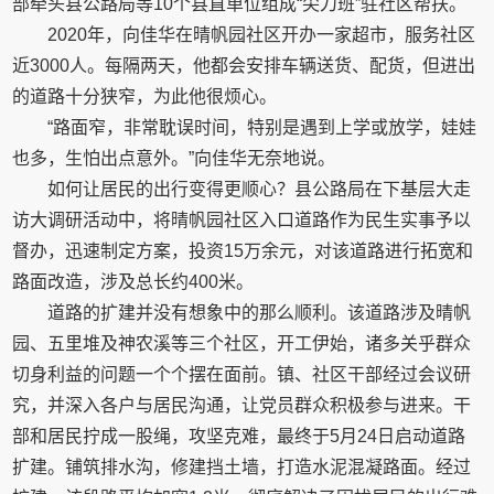
部牵头县公路局等10个县直单位组成“尖刀班”驻社区帮扶。
2020年，向佳华在晴帆园社区开办一家超市，服务社区
近3000人。每隔两天，他都会安排车辆送货、配货，但进出
的道路十分狭窄，为此他很烦心。
“路面窄，非常耽误时间，特别是遇到上学或放学，娃娃
也多，生怕出点意外。”向佳华无奈地说。
如何让居民的出行变得更顺心？县公路局在下基层大走
访大调研活动中，将晴帆园社区入口道路作为民生实事予以
督办，迅速制定方案，投资15万余元，对该道路进行拓宽和
路面改造，涉及总长约400米。
道路的扩建并没有想象中的那么顺利。该道路涉及晴帆
园、五里堆及神农溪等三个社区，开工伊始，诸多关乎群众
切身利益的问题一个个摆在面前。镇、社区干部经过会议研
究，并深入各户与居民沟通，让党员群众积极参与进来。干
部和居民拧成一股绳，攻坚克难，最终于5月24日启动道路
扩建。铺筑排水沟，修建挡土墙，打造水泥混凝路面。经过