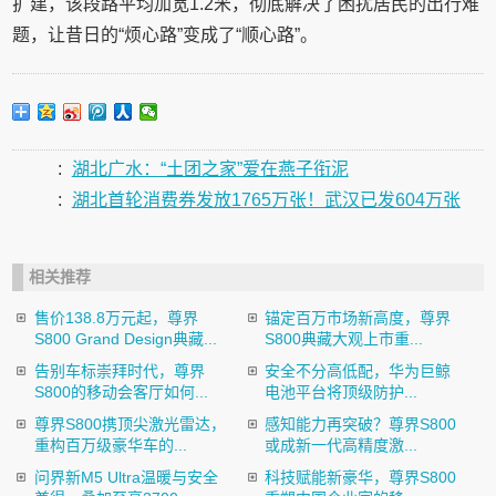
扩建，该段路平均加宽1.2米，彻底解决了困扰居民的出行难
题，让昔日的“烦心路”变成了“顺心路”。
:
湖北广水：“土团之家”爱在燕子衔泥
:
湖北首轮消费券发放1765万张！武汉已发604万张
相关推荐
售价138.8万元起，尊界
锚定百万市场新高度，尊界
S800 Grand Design典藏...
S800典藏大观上市重...
告别车标崇拜时代，尊界
安全不分高低配，华为巨鲸
S800的移动会客厅如何...
电池平台将顶级防护...
尊界S800携顶尖激光雷达，
感知能力再突破？尊界S800
重构百万级豪华车的...
或成新一代高精度激...
问界新M5 Ultra温暖与安全
科技赋能新豪华，尊界S800