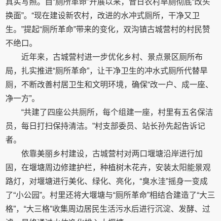
真实写照。自“厕所革命”开展以来，昔日农村旱厕彻底“改头
换面”。“现在建设新农村，改进的水冲式厕所，干净又卫
生。”提起“厕所革命”带来的变化，双沟镇古城营村的村民赞
不绝口。
近年来，古城营村进一步优化乡村、景点景区厕所布
局，扎实推进“厕所革命”，让干净卫生的冲水式厕所代替旱
厕，不断改善村居卫生和文明环境，确保“改一户、成一座、
净一方”。
“共建了四座公共厕所，每个组建一座，村里有五名保洁
员，每日打扫保持清洁。”村支部委员、站长孙先起告诉记
者。
依靠美丽乡村建设，古城营村对两口堰塘沿岸进行加
固，在堰塘周边修建护栏，种植树木花卉，安装太阳能景观
路灯，对堰塘进行美化、绿化、亮化，“臭水洼”摇身一变成
了“小公园”。村里还将大堰塘与“厕所革命”相结合建造了“大三
格”，“大三格”收集周边居民生活污水后进行沉淀、发酵、过