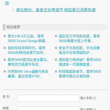
动
:
湖北随州：美食文化啤酒节 掀起夏日消费热潮
相关推荐
售价138.8万元起，尊界
锚定百万市场新高度，尊界
S800 Grand Design典藏...
S800典藏大观上市重...
告别车标崇拜时代，尊界
安全不分高低配，华为巨鲸
S800的移动会客厅如何...
电池平台将顶级防护...
尊界S800携顶尖激光雷达，
感知能力再突破？尊界S800
重构百万级豪华车的...
或成新一代高精度激...
问界新M5 Ultra温暖与安全
科技赋能新豪华，尊界S800
兼得，叠加至高3700...
重塑中国企业家的移...
姓 名：
输入名称 (*)
邮箱
输入邮箱 (*)