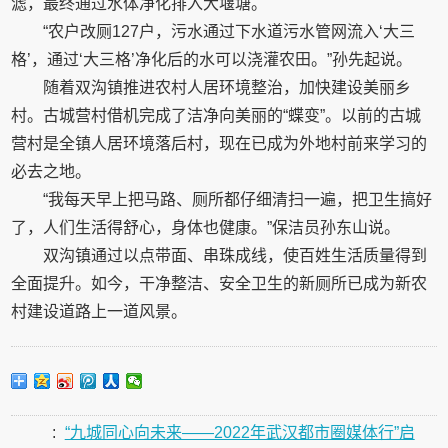
滤，最终通过水体净化排入大堰塘。
“农户改厕127户，污水通过下水道污水管网流入‘大三
格’，通过‘大三格’净化后的水可以浇灌农田。”孙先起说。
随着双沟镇推进农村人居环境整治，加快建设美丽乡
村。古城营村借机完成了洁净向美丽的“蝶变”。以前的古城
营村是全镇人居环境落后村，现在已成为外地村前来学习的
必去之地。
“我每天早上把马路、厕所都仔细清扫一遍，把卫生搞好
了，人们生活得舒心，身体也健康。”保洁员孙东山说。
双沟镇通过以点带面、串珠成线，使百姓生活质量得到
全面提升。如今，干净整洁、安全卫生的新厕所已成为新农
村建设道路上一道风景。
:
“九城同心向未来——2022年武汉都市圈媒体行”启