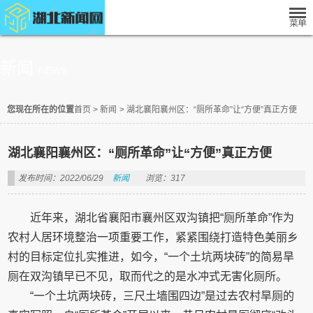
新闻
NEWS
您现在所在的位置
首页
>
新闻
>
湖北襄阳襄州区：“厕所革命”让“方便”真正方便
湖北襄阳襄州区：“厕所革命”让“方便”真正方便
发布时间：2022/06/29
新闻
浏览：317
近年来，湖北省襄阳市襄州区双沟镇把“厕所革命”作为
农村人居环境整治一项重要工作，紧紧围绕打造特色美丽乡
村的目标定位扎实推进，如今，“一个土坑两块砖”的简易旱
厕在双沟镇早已不见，取而代之的是水冲式无害化厕所。
“一个土坑两块砖，三尺土墙围四边”是过去农村旱厕的