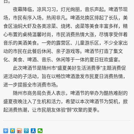
日。
夜幕降临，凉风习习，灯光绚丽，音乐声起。啤酒节现
场，市民有序入场，热闹非凡。啤酒兑换区排起了长队，美
食区油焖大虾及各类凉菜、烧烤、卤菜等美食丰富多样，精
心布置的桌椅温馨时尚，市民消费热情大涨，尽情享受伴着
音乐的美酒美食。一旁的露营区、儿童游乐区，不少全家出
动的市民在此餐后休闲、亲子游戏等。啤酒节打造了集文
化、美食、啤酒、音乐、休闲等于一体的夏日狂欢盛宴。
此次啤酒节是随州市“盛夏美好生活消费季”主题消费促
进活动的子活动，旨在以畅饮啤酒激发市民夏日消费热情，
进一步提振全市消费市场。
随州市商务局负责人表示，啤酒节的举办为酷热难耐的
盛夏夜晚注入了生机和活力，希望以本次啤酒节为契机，掀
起消费热潮，让市民朋友体验“醉”欢聚的夏季。