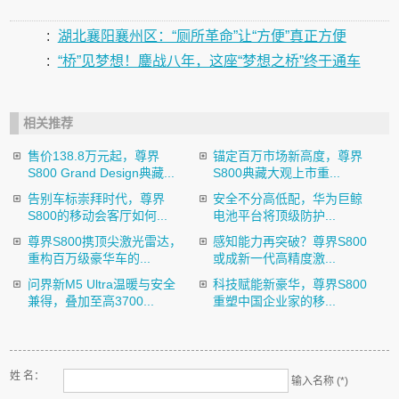
:
湖北襄阳襄州区：“厕所革命”让“方便”真正方便
:
“桥”见梦想！鏖战八年，这座“梦想之桥”终于通车
相关推荐
售价138.8万元起，尊界
锚定百万市场新高度，尊界
S800 Grand Design典藏...
S800典藏大观上市重...
告别车标崇拜时代，尊界
安全不分高低配，华为巨鲸
S800的移动会客厅如何...
电池平台将顶级防护...
尊界S800携顶尖激光雷达，
感知能力再突破？尊界S800
重构百万级豪华车的...
或成新一代高精度激...
问界新M5 Ultra温暖与安全
科技赋能新豪华，尊界S800
兼得，叠加至高3700...
重塑中国企业家的移...
姓 名：
输入名称 (*)