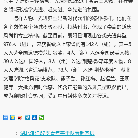
医生”等选树宣传活动，先后涌现出近千名最美人物，在社会
各领域形成学先进、赶先进、争先进的氛围。
榜样人物、先进典型是新时代襄阳的精神标杆，他们在
各个岗位各个领域积极奉献、持续付出，体现了崇高的道德
风尚和专业精神。截至目前，襄阳已涌现出各类先进典型
978人（组），荣获省级以上荣誉的有142人（组），其中5
人入选全国道德模范提名奖，4人（组）入选全国最美人物，
39人入选中国好人，8人（组）入选“荆楚楷模”年度人物，8
人入选湖北省道德模范，78人（组）入选“荆楚楷模”。湖北
文理学院“格桑花”支教队、熊子勋、孙红梅、赵福兰、王明
健等一大批充满时代感、饱含正能量的先进典型跃然而出，
成为襄阳社会热词，受到中省媒体多次关注报道。
:
湖北潜江67支青年突击队奔赴基层