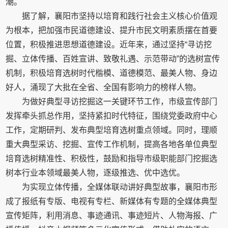
潮。
据了解，襄阳市坚持以培育和践行社会主义核心价值观
为根本，把加强市民道德建设、提升市民文明素质摆在首要
位置，积极推进思想道德建设。近年来，通过坚持“寻访挖
掘、立体传播、百姓宣讲、致敬礼遇、示范带动”的选树宣传
机制，积极培育选树时代楷模、道德模范、最美人物、身边
好人，涌现了大批在全省、全国有影响力的榜样人物。
为做好典型寻访挖掘这一关键环节工作，市级宣传部门
发挥牵头抓总作用，坚持紧扣时代特征，围绕党委政府中心
工作，定期研判、发布典型培育选树重点领域。同时，理顺
重大典型采访、挖掘、宣传工作机制，提高各地各单位典型
培育选树精准性、积极性，鼓励和指导市级职能部门挖掘选
树本行业本领域最美人物，逐级推选、优中选优。
为实现立体传播，全媒体联动讲好典型故事，襄阳市形
成了报纸有专版、电视有专栏、新媒体有专题的全媒体典型
宣传矩阵，利用消息、事迹通讯、事迹短片、人物海报、广