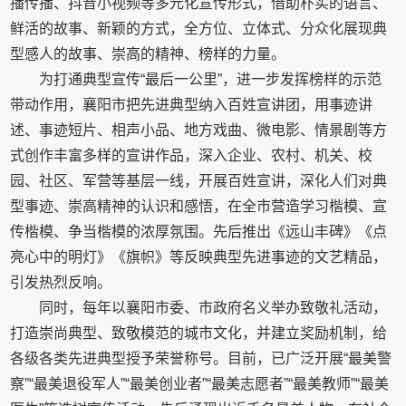
播传播、抖音小视频等多元化宣传形式，借助朴实的语言、
鲜活的故事、新颖的方式，全方位、立体式、分众化展现典
型感人的故事、崇高的精神、榜样的力量。
为打通典型宣传“最后一公里”，进一步发挥榜样的示范
带动作用，襄阳市把先进典型纳入百姓宣讲团，用事迹讲
述、事迹短片、相声小品、地方戏曲、微电影、情景剧等方
式创作丰富多样的宣讲作品，深入企业、农村、机关、校
园、社区、军营等基层一线，开展百姓宣讲，深化人们对典
型事迹、崇高精神的认识和感悟，在全市营造学习楷模、宣
传楷模、争当楷模的浓厚氛围。先后推出《远山丰碑》《点
亮心中的明灯》《旗帜》等反映典型先进事迹的文艺精品，
引发热烈反响。
同时，每年以襄阳市委、市政府名义举办致敬礼活动，
打造崇尚典型、致敬模范的城市文化，并建立奖励机制，给
各级各类先进典型授予荣誉称号。目前，已广泛开展“最美警
察”“最美退役军人”“最美创业者”“最美志愿者”“最美教师”“最美