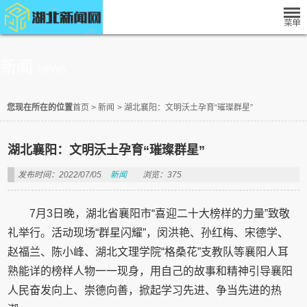
新闻
NEWS
您现在所在的位置
首页
>
新闻
>
湖北襄阳：文明沃土孕育“璀璨群星”
湖北襄阳：文明沃土孕育“璀璨群星”
发布时间：2022/07/05
新闻
浏览：375
7月3日晚，湖北省襄阳市“喜迎二十大榜样的力量”致敬
礼举行。活动现场“群星闪耀”，闵洪艳、孙红梅、宋德学、
赵福兰、陈小峰、湖北文理学院“格桑花”支教队等襄阳人耳
熟能详的榜样人物一一现身，用自己的故事和精神引导襄阳
人民奋发向上、崇德向善，掀起学习先进、争当先进的热