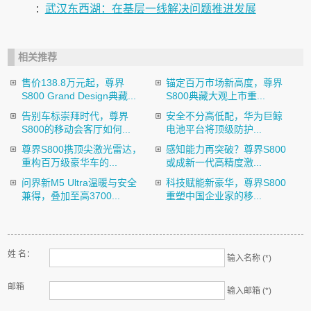
:
武汉东西湖：在基层一线解决问题推进发展
相关推荐
售价138.8万元起，尊界
锚定百万市场新高度，尊界
S800 Grand Design典藏...
S800典藏大观上市重...
告别车标崇拜时代，尊界
安全不分高低配，华为巨鲸
S800的移动会客厅如何...
电池平台将顶级防护...
尊界S800携顶尖激光雷达，
感知能力再突破？尊界S800
重构百万级豪华车的...
或成新一代高精度激...
问界新M5 Ultra温暖与安全
科技赋能新豪华，尊界S800
兼得，叠加至高3700...
重塑中国企业家的移...
姓 名：
输入名称 (*)
邮箱
输入邮箱 (*)