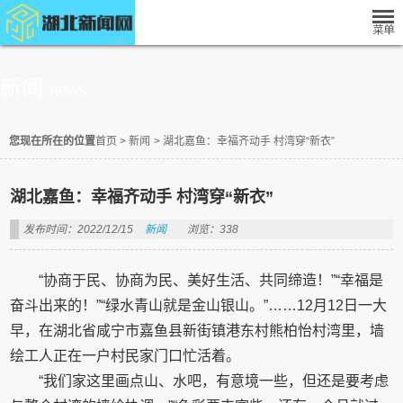
新闻
NEWS
您现在所在的位置
首页
>
新闻
>
湖北嘉鱼：幸福齐动手 村湾穿“新衣”
湖北嘉鱼：幸福齐动手 村湾穿“新衣”
发布时间：2022/12/15
新闻
浏览：338
“协商于民、协商为民、美好生活、共同缔造！”“幸福是
奋斗出来的！”“绿水青山就是金山银山。”……12月12日一大
早，在湖北省咸宁市嘉鱼县新街镇港东村熊柏怡村湾里，墙
绘工人正在一户村民家门口忙活着。
“我们家这里画点山、水吧，有意境一些，但还是要考虑