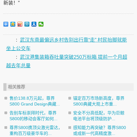
新装！”
:
武汉东南最偏远乡村告别出行靠“走” 村民抬脚就能
坐上公交车
:
武汉港集装箱吞吐量突破250万标箱 提前一个月超
越去年总量
相关推荐
售价138.8万元起，尊界
锚定百万市场新高度，尊界
S800 Grand Design典藏...
S800典藏大观上市重...
告别车标崇拜时代，尊界
安全不分高低配，华为巨鲸
S800的移动会客厅如何...
电池平台将顶级防护...
尊界S800携顶尖激光雷达，
感知能力再突破？尊界S800
重构百万级豪华车的...
或成新一代高精度激...