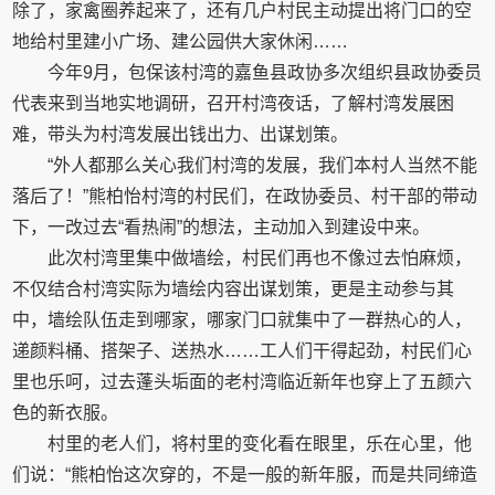
除了，家禽圈养起来了，还有几户村民主动提出将门口的空
地给村里建小广场、建公园供大家休闲……
今年9月，包保该村湾的嘉鱼县政协多次组织县政协委员
代表来到当地实地调研，召开村湾夜话，了解村湾发展困
难，带头为村湾发展出钱出力、出谋划策。
“外人都那么关心我们村湾的发展，我们本村人当然不能
落后了！”熊柏怡村湾的村民们，在政协委员、村干部的带动
下，一改过去“看热闹”的想法，主动加入到建设中来。
此次村湾里集中做墙绘，村民们再也不像过去怕麻烦，
不仅结合村湾实际为墙绘内容出谋划策，更是主动参与其
中，墙绘队伍走到哪家，哪家门口就集中了一群热心的人，
递颜料桶、搭架子、送热水……工人们干得起劲，村民们心
里也乐呵，过去蓬头垢面的老村湾临近新年也穿上了五颜六
色的新衣服。
村里的老人们，将村里的变化看在眼里，乐在心里，他
们说：“熊柏怡这次穿的，不是一般的新年服，而是共同缔造