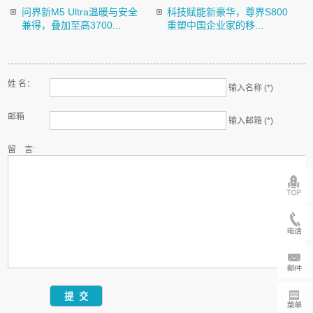
问界新M5 Ultra温暖与安全
科技赋能新豪华，尊界S800
兼得，叠加至高3700...
重塑中国企业家的移...
姓 名：
输入名称 (*)
邮箱
输入邮箱 (*)
留 言: