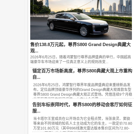
售价138.8万元起，尊界S800 Grand Design典藏大
观...
2026年6月25日，随着鸿蒙智行尊界品牌盛典的举行，中国超高
端豪华车市场迎来了一位真正意义上的规则改变...
锚定百万市场新高度，尊界S800典藏大观上市重构
自...
2026年6月25日，鸿蒙智行尊界年度品牌盛典迎来重磅新品发
布，定位品牌顶级豪华序列的Grand Design典藏大观首款车型
尊界S800 Grand Design典藏大观正式登场。凭借连续9个月稳
坐百万豪华轿车销量榜首、上市13个月累...
告别车标崇拜时代，尊界S800的移动会客厅如何征
服...
当卡塔尔王室成员在公开场合为它全程点赞，当张泉灵、窦骁
等来自不同领域的知名人士主动成为它的车主，一款定价70.80
万至101.80万元（其中896线激光雷达版本售价区间为72.80-
101.80万元）的中国超豪华旗舰轿车——...