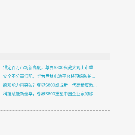
锚定百万市场新高度，尊界S800典藏大观上市重...
安全不分高低配，华为巨鲸电池平台将顶级防护...
感知能力再突破？尊界S800或成新一代高精度激...
科技赋能新豪华，尊界S800重塑中国企业家的移...