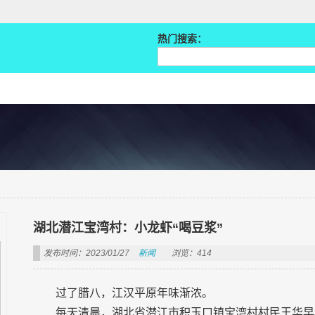
热门搜索：
湖北潜江宝湾村：小龙虾“喝豆浆”
发布时间：2023/01/27
新闻
浏览：414
过了腊八，江汉平原年味渐浓。
每天清晨，湖北省潜江市积玉口镇宝湾村村民王华早