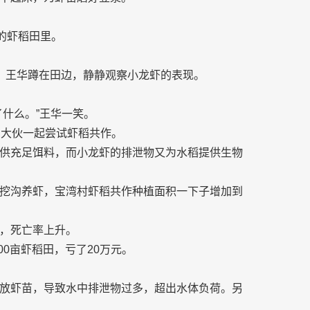
的虾稻田里。
。王华蹲在田边，静静观察小龙虾的表现。
什么。”王华一笑。
和大伙一起尝试虾稻共作。
供充足饵料，而小龙虾的排泄物又为水稻提供生物
挖沟养虾，宝湾村虾稻共作种植面积一下子增加到
，死亡率上升。
00亩虾稻田，亏了20万元。
放虾苗，导致水中排泄物过多，超出水体负荷。另