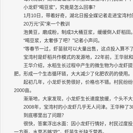
小龙虾“喝豆浆”，究竟是怎么回事？
1月10日，带着好奇，湖北日报全媒记者走进宝湾村
20万元“买”来一个教训
泡黄豆，磨成粉，制成3大桶豆浆，缓缓倒入虾稻田
“喝豆浆，太奢侈了吧？”记者小声问。
“等春节一过，虾苗就可以大量出售，这点投入算不了
宝湾村是虾稻共作模式的发源地，22年前，王华就
王华介绍，水稻生长过程中产生的微生物为小龙虾提
肥，形成一个生态循环链，大大减少了化肥农药的使用。
起初几年，小龙虾长势很好，价格也不错。村民纷纷
2000亩。
渐渐地，大家发现，小龙虾生长速度放缓，个头不大
2008年，宝湾村的小龙虾几乎无人问津。王华种了3
到底哪里出了问题？
很快，答案浮出水面：因小龙虾行情好，村民过度投
一方面，水草不够“吃”，虾苗生长缺乏营养。