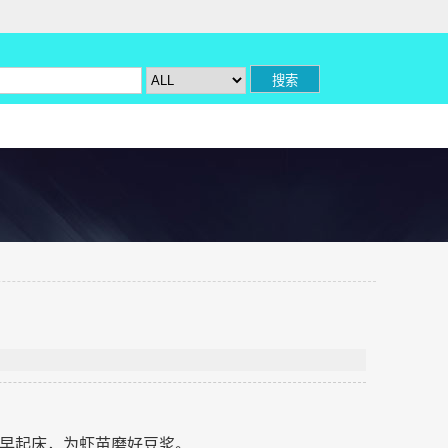
早起床，为虾苗磨好豆浆。