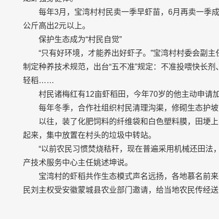
每年3月，宝湾村村民卖一季早虾苗，6月再卖一季成
公斤高出2元以上。
保护生态成为“村民自觉”
“只有好环境，才能养出好虾子。”宝湾村村委会副主
制定种养技术规范，出台“五不准”规定：不准投喂快长
轻稻……
村民诸梅红有12亩虾稻田，今年70岁的他主动申请
每年冬季，合作社组织村民清理沟渠，修砌生态护坡
以往，装了化肥饲料的纤维袋和白色塑料膜，田埂上
起来，集中放置在村头的垃圾中转站。
“以前农民习惯焚烧秸秆，现在普遍采用机械还田法
产技术服务中心主任姚述坤说。
宝湾村的虾稻共作生态模式声名远扬，各地慕名前来
民刘主权受安徽蒙城县农业部门邀请，给当地农民传经送