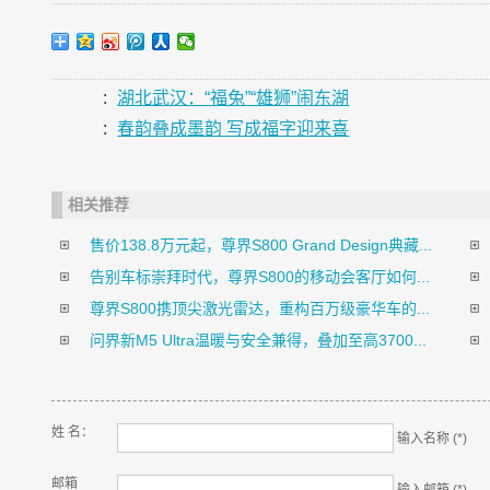
:
湖北武汉：“福兔”“雄狮”闹东湖
:
春韵叠成墨韵 写成福字迎来喜
相关推荐
售价138.8万元起，尊界S800 Grand Design典藏...
告别车标崇拜时代，尊界S800的移动会客厅如何...
尊界S800携顶尖激光雷达，重构百万级豪华车的...
问界新M5 Ultra温暖与安全兼得，叠加至高3700...
姓 名：
输入名称 (*)
邮箱