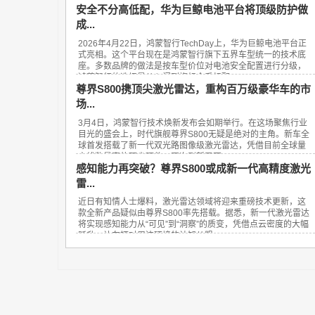
安全不分高低配，华为巨鲸电池平台将顶级防护做
成...
2026年4月22日，鸿蒙智行TechDay上，华为巨鲸电池平台正
式亮相。这个平台现在是鸿蒙智行旗下五界车型统一的技术底
座。多数品牌的做法是按车型价位对电池安全配置进行分级，
鸿蒙智行的选择是从入门到旗舰全系标配...
尊界S800携顶尖激光雷达，重构百万级豪华车的市
场...
3月4日，鸿蒙智行技术焕新发布会如期举行。在这场聚焦行业
目光的盛会上，时代旗舰尊界S800无疑是绝对的主角。新车全
球首发搭载了新一代双光路图像级激光雷达，凭借目前全球量
产线数最高的顶尖硬件，再次刷新了百...
感知能力再突破？尊界S800或成新一代高精度激光
雷...
近日有知情人士爆料，激光雷达领域将迎来重磅技术更新，这
款全新产品疑似由尊界S800率先搭载。据悉，新一代激光雷达
将实现感知能力从“可见”到“洞察”的质变，凭借点云密度的大幅
跃升，让车辆对周边环境的认知从粗...