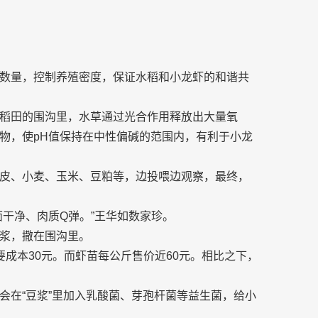
数量，控制养殖密度，保证水稻和小龙虾的和谐共
稻田的围沟里，水草通过光合作用释放出大量氧
物，使pH值保持在中性偏碱的范围内，有利于小龙
皮、小麦、玉米、豆粕等，边投喂边观察，最终，
干净、肉质Q弹。”王华如数家珍。
浆，撒在围沟里。
成本30元。而虾苗每公斤售价近60元。相比之下，
会在“豆浆”里加入乳酸菌、芽孢杆菌等益生菌，给小