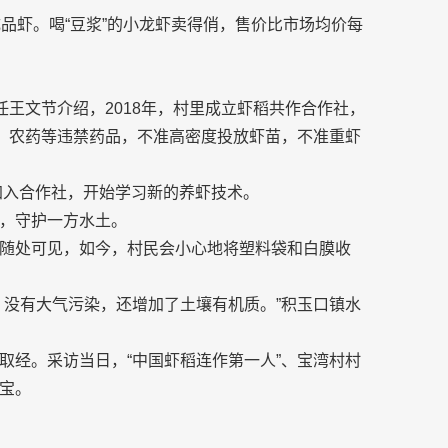
品虾。喝“豆浆”的小龙虾卖得俏，售价比市场均价每
任王文节介绍，2018年，村里成立虾稻共作合作社，
剂、农药等违禁药品，不准高密度投放虾苗，不准重虾
加入合作社，开始学习新的养虾技术。
，守护一方水土。
随处可见，如今，村民会小心地将塑料袋和白膜收
，没有大气污染，还增加了土壤有机质。”积玉口镇水
取经。采访当日，“中国虾稻连作第一人”、宝湾村村
宝。