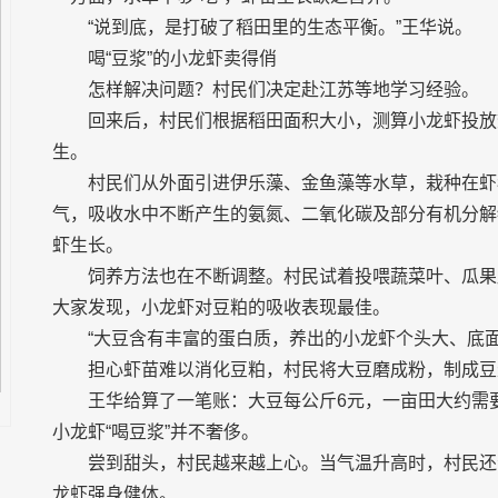
“说到底，是打破了稻田里的生态平衡。”王华说。
喝“豆浆”的小龙虾卖得俏
怎样解决问题？村民们决定赴江苏等地学习经验。
回来后，村民们根据稻田面积大小，测算小龙虾投放
生。
村民们从外面引进伊乐藻、金鱼藻等水草，栽种在虾
气，吸收水中不断产生的氨氮、二氧化碳及部分有机分解
虾生长。
饲养方法也在不断调整。村民试着投喂蔬菜叶、瓜果
大家发现，小龙虾对豆粕的吸收表现最佳。
“大豆含有丰富的蛋白质，养出的小龙虾个头大、底面
担心虾苗难以消化豆粕，村民将大豆磨成粉，制成豆
王华给算了一笔账：大豆每公斤6元，一亩田大约需要
小龙虾“喝豆浆”并不奢侈。
尝到甜头，村民越来越上心。当气温升高时，村民还
龙虾强身健体。