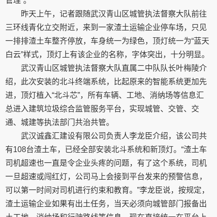
管理”。
昨天上午，记者跟随武汉青山区城管执法督察大队前往
三环线青化立交附近，来到一家渣土运输企业停车场，只见
一排排渣土车整齐停放，车身统一为绿色，顶灯统一为“蓝天
白云”样式，顶灯上有该企业的名称，字体突出，十分明显。
武汉青山区城管执法督察大队直属二中队队长叶梅陵介
绍，此次安装的北斗终端系统，比起原来的智能系统更加先
进，顶灯植入“北斗芯”，所有车辆、工地、消纳场等信息汇
总进入建筑垃圾综合监管服务平台，实现城管、交管、交
通、城建等执法部门共治共管。
武汉诚鑫汇建设有限公司负责人李龙臣介绍，该公司共
有108台渣土车，已经全部安装北斗系统和新顶灯。“渣土车
司机超速也一直是令企业头疼的问题，有了这个系统，司机
一旦超速或闯红灯，公司马上会接到平台发来的预警信息，
可以第一时间对司机进行约束和教育。”李龙臣说，按规定，
渣土运输企业如果有出土任务，当天必须向城管部门报备出