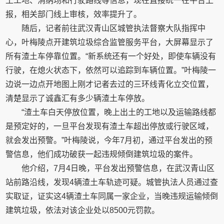
土工地、消纳场和行驶路线等信息，现在直接统一在平台上
报，相关部门线上审核，效率提升了。
随后，记者前往武汉青山区城管执法督察大队指挥中
心，叶梅陵点开建筑垃圾综合监管服务平台，大屏幕显示了
所有渣土车停靠位置。“新系统还有一个好处，即使车辆没有
行驶，在熄火状态下，依然可以追踪到车辆位置。”叶梅陵一
边说一边点开地图上刚才记者去过的三环线青化立交位置，
清楚显示了诚鑫汇有多少辆渣土车停放。
“渣土车白天停放位置，晚上出土的工地以及运输路线都
是预定好的，一旦平台发现有渣土车超出停放或行驶区域，
就会发出预警。”叶梅陵说，今年7月初，通过平台发出的预
警信息，他们成功破获一起违规倾倒建筑垃圾的案件。
他介绍，7月4日晚，平台发出预警信息，在武汉青山区
站前路沿线，发现4辆渣土车轨迹可疑。城管执法人员通过查
实取证，证实这4辆渣土车同属一家企业，当晚违规运输倾倒
建筑垃圾，依法对该企业处以8500元罚款。