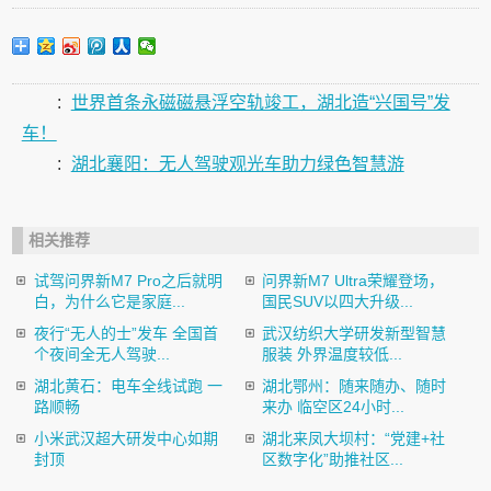
:
世界首条永磁磁悬浮空轨竣工，湖北造“兴国号”发
车！
:
湖北襄阳：无人驾驶观光车助力绿色智慧游
相关推荐
试驾问界新M7 Pro之后就明
问界新M7 Ultra荣耀登场，
白，为什么它是家庭...
国民SUV以四大升级...
夜行“无人的士”发车 全国首
武汉纺织大学研发新型智慧
个夜间全无人驾驶...
服装 外界温度较低...
湖北黄石：电车全线试跑 一
湖北鄂州：随来随办、随时
路顺畅
来办 临空区24小时...
小米武汉超大研发中心如期
湖北来凤大坝村：“党建+社
封顶
区数字化”助推社区...