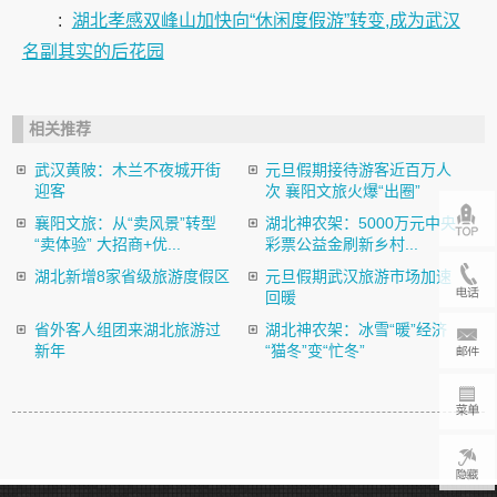
:
湖北孝感双峰山加快向“休闲度假游”转变,成为武汉
名副其实的后花园
相关推荐
武汉黄陂：木兰不夜城开街
元旦假期接待游客近百万人
迎客
次 襄阳文旅火爆“出圈”
襄阳文旅：从“卖风景”转型
湖北神农架：5000万元中央
“卖体验” 大招商+优...
彩票公益金刷新乡村...
湖北新增8家省级旅游度假区
元旦假期武汉旅游市场加速
回暖
省外客人组团来湖北旅游过
湖北神农架：冰雪“暖”经济
新年
“猫冬”变“忙冬”