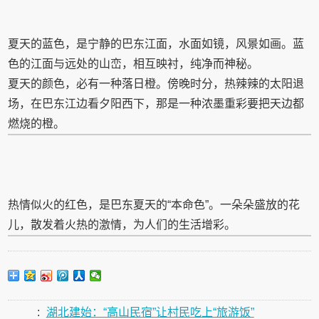
夏天的蓝色，是宁静的巴东江面，水面如镜，风景如画。蓝
色的江面与远处的山峦，相互映衬，纯净而神秘。
夏天的颜色，必有一种落日橙。傍晚时分，热辣辣的太阳退
场，在巴东江边看夕阳西下，那是一种浓墨重彩要把天边都
燃烧的橙。
热情似火的红色，是巴东夏天的“本命色”。一朵朵盛放的花
儿，散发着火热的激情，为人们的生活增彩。
:
湖北建始：“高山民宿”让村民吃上“旅游饭”