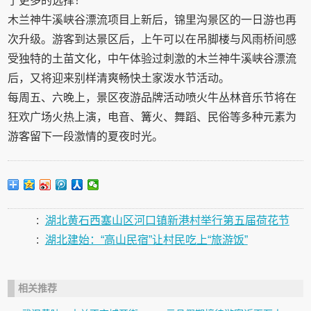
了更多的选择！
木兰神牛溪峡谷漂流项目上新后，锦里沟景区的一日游也再
次升级。游客到达景区后，上午可以在吊脚楼与风雨桥间感
受独特的土苗文化，中午体验过刺激的木兰神牛溪峡谷漂流
后，又将迎来别样清爽畅快土家泼水节活动。
每周五、六晚上，景区夜游品牌活动喷火牛丛林音乐节将在
狂欢广场火热上演，电音、篝火、舞蹈、民俗等多种元素为
游客留下一段激情的夏夜时光。
:
湖北黄石西塞山区河口镇新港村举行第五届荷花节
:
湖北建始：“高山民宿”让村民吃上“旅游饭”
相关推荐