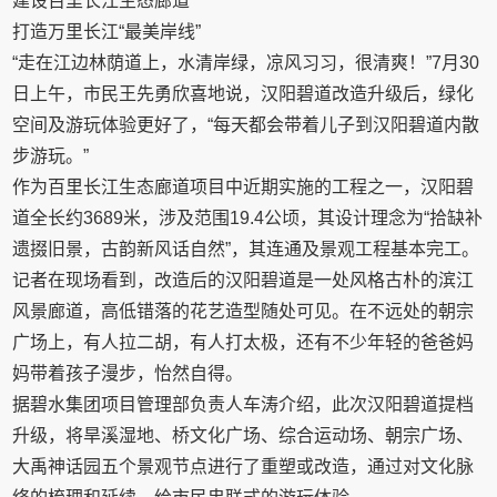
建设百里长江生态廊道
打造万里长江“最美岸线”
“走在江边林荫道上，水清岸绿，凉风习习，很清爽！”7月30
日上午，市民王先勇欣喜地说，汉阳碧道改造升级后，绿化
空间及游玩体验更好了，“每天都会带着儿子到汉阳碧道内散
步游玩。”
作为百里长江生态廊道项目中近期实施的工程之一，汉阳碧
道全长约3689米，涉及范围19.4公顷，其设计理念为“拾缺补
遗掇旧景，古韵新风话自然”，其连通及景观工程基本完工。
记者在现场看到，改造后的汉阳碧道是一处风格古朴的滨江
风景廊道，高低错落的花艺造型随处可见。在不远处的朝宗
广场上，有人拉二胡，有人打太极，还有不少年轻的爸爸妈
妈带着孩子漫步，怡然自得。
据碧水集团项目管理部负责人车涛介绍，此次汉阳碧道提档
升级，将旱溪湿地、桥文化广场、综合运动场、朝宗广场、
大禹神话园五个景观节点进行了重塑或改造，通过对文化脉