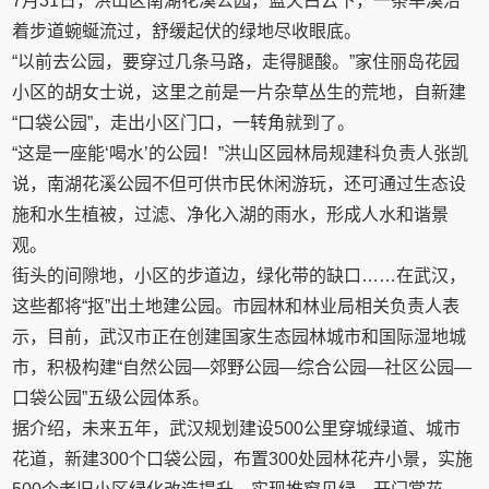
7月31日，洪山区南湖花溪公园，蓝天白云下，一条旱溪沿
着步道蜿蜒流过，舒缓起伏的绿地尽收眼底。
“以前去公园，要穿过几条马路，走得腿酸。”家住丽岛花园
小区的胡女士说，这里之前是一片杂草丛生的荒地，自新建
“口袋公园”，走出小区门口，一转角就到了。
“这是一座能‘喝水’的公园！”洪山区园林局规建科负责人张凯
说，南湖花溪公园不但可供市民休闲游玩，还可通过生态设
施和水生植被，过滤、净化入湖的雨水，形成人水和谐景
观。
街头的间隙地，小区的步道边，绿化带的缺口……在武汉，
这些都将“抠”出土地建公园。市园林和林业局相关负责人表
示，目前，武汉市正在创建国家生态园林城市和国际湿地城
市，积极构建“自然公园—郊野公园—综合公园—社区公园—
口袋公园”五级公园体系。
据介绍，未来五年，武汉规划建设500公里穿城绿道、城市
花道，新建300个口袋公园，布置300处园林花卉小景，实施