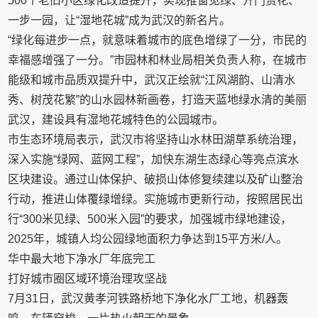
500个老旧小区绿化改造提升，实现推窗见绿、开门赏花、
一步一园，让“湿地花城”成为武汉的新名片。
“绿化每进步一点，就意味着城市的底色增绿了一分，市民的
幸福感增强了一分。”市园林和林业局相关负责人称，在城市
能级和城市品质双提升中，武汉正绘就“江风湖韵、山清水
秀、树茂花繁”的山水园林新画卷，打造天蓝地绿水清的美丽
武汉，建设具有湿地花城特色的公园城市。
市生态环境局表示，武汉市将坚持山水林田湖草系统治理，
深入实施“绿网、蓝网工程”，加快东湖生态绿心等亮点滨水
区块建设。通过山体保护、破损山体修复续建以及矿山整治
行动，推进山体覆绿增绿。实施城市更新行动，按照居民出
行“300米见绿、500米入园”的要求，加强城市绿地建设，
2025年，城镇人均公园绿地面积力争达到15平方米/人。
华中最大地下净水厂年底完工
打好城市圈区域环境治理攻坚战
7月31日，武汉黄孝河铁路桥地下净化水厂工地，机器轰