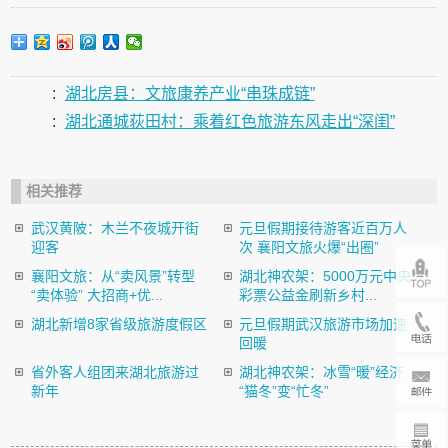
:
湖北房县：文旅康养产业“串珠成链”
:
湖北通城荻田村：乘着红色旅游东风走出“深闺”
相关推荐
武汉黄陂：木兰不夜城开街
元旦假期接待游客近百万人
迎客
次 襄阳文旅火爆“出圈”
襄阳文旅：从“卖风景”转型
湖北神农架：5000万元中央
“卖体验” 大招商+优...
彩票公益金刷新乡村...
湖北新增8家省级旅游度假区
元旦假期武汉旅游市场加速
回暖
省外客人组团来湖北旅游过
湖北神农架：冰雪“暖”经济
新年
“猫冬”变“忙冬”