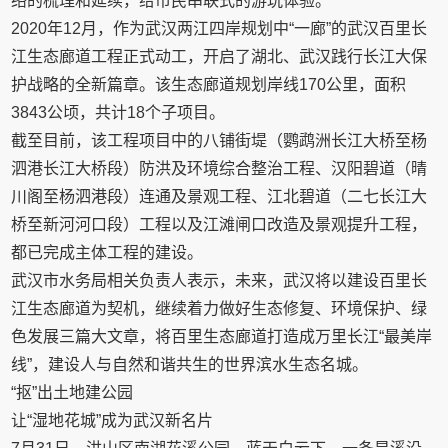
络的梳理和延续，给市民串联式的游玩体验。
2020年12月，作为武汉两江四岸规划中“一廊”的武汉百里长
江生态廊道工程正式动工，开启了湖北、武汉践行长江大保
护战略的全新篇章。该生态廊道规划岸线170公里，面积
3843公顷，共计18个子项目。
截至目前，该工程项目中的八铺街堤（鹦鹉洲长江大桥至杨
泗港长江大桥段）防洪及环境综合整治工程、汉阳碧道（晴
川阁至杨泗港段）连通及景观工程、江北碧道（二七长江大
桥至新河河口段）工程以及江滩闸口改造及景观提升工程，
都已完成主体工程的建设。
武汉市水务局相关负责人表示，未来，武汉将以建设百里长
江生态廊道为契机，继续着力做好生态修复、环境保护、绿
色发展三篇大文章，将百里生态廊道打造成万里长江“最美岸
线”，建设人与自然和谐共生的世界滨水生态名城。
“抠”出土地建公园
让“湿地花城”成为武汉新名片