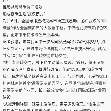
作。
推动减污降碳协同增效
形成低碳生活“武汉模式”
7月16日，全国碳排放权交易市场正式启动，落户武汉的“中
碳登”作为全国碳资产的大数据中枢，不仅给武汉带来绿色转
型，更带来千亿级绿色产业集群。
记者获悉，这是我国第一次从国家层面将温室气体控排责任
压实到企业，通过市场倒逼机制，促进产业技术升级。武汉
共有10余家企业进入碳交易市场交易。
“线上参与碳交易，线下也主动减污降碳。”近日，位于汉阳
的百威啤酒厂宣布，将进行改造，年底实现二氧化碳“零排
放”，成为百威全球首家碳中和工厂。与此同时，江岸岱家山
科创城创建首个“近零碳示范园区”、东西湖“光柴储充”项目打
造零碳示范产业园，长江新城加快推进长江国际低碳产业园
建设。
“从减污到降碳，既要末端治理，更要源头治理。”市生态环