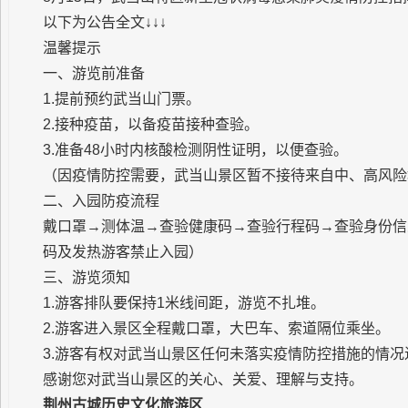
以下为公告全文↓↓↓
温馨提示
一、游览前准备
1.提前预约武当山门票。
2.接种疫苗，以备疫苗接种查验。
3.准备48小时内核酸检测阴性证明，以便查验。
（因疫情防控需要，武当山景区暂不接待来自中、高风险
二、入园防疫流程
戴口罩→测体温→查验健康码→查验行程码→查验身份信
码及发热游客禁止入园）
三、游览须知
1.游客排队要保持1米线间距，游览不扎堆。
2.游客进入景区全程戴口罩，大巴车、索道隔位乘坐。
3.游客有权对武当山景区任何未落实疫情防控措施的情况进行
感谢您对武当山景区的关心、关爱、理解与支持。
荆州古城历史文化旅游区