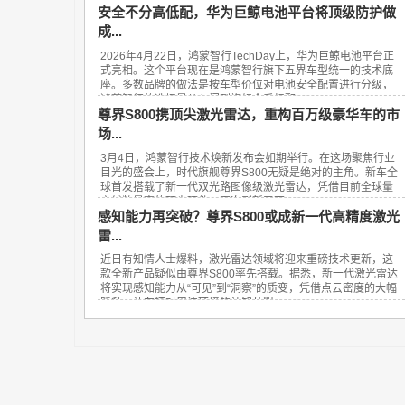
安全不分高低配，华为巨鲸电池平台将顶级防护做
成...
2026年4月22日，鸿蒙智行TechDay上，华为巨鲸电池平台正
式亮相。这个平台现在是鸿蒙智行旗下五界车型统一的技术底
座。多数品牌的做法是按车型价位对电池安全配置进行分级，
鸿蒙智行的选择是从入门到旗舰全系标配...
尊界S800携顶尖激光雷达，重构百万级豪华车的市
场...
3月4日，鸿蒙智行技术焕新发布会如期举行。在这场聚焦行业
目光的盛会上，时代旗舰尊界S800无疑是绝对的主角。新车全
球首发搭载了新一代双光路图像级激光雷达，凭借目前全球量
产线数最高的顶尖硬件，再次刷新了百...
感知能力再突破？尊界S800或成新一代高精度激光
雷...
近日有知情人士爆料，激光雷达领域将迎来重磅技术更新，这
款全新产品疑似由尊界S800率先搭载。据悉，新一代激光雷达
将实现感知能力从“可见”到“洞察”的质变，凭借点云密度的大幅
跃升，让车辆对周边环境的认知从粗...