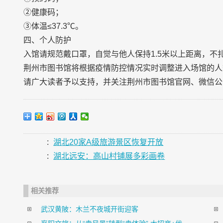
②健康码；
③体温≤37.3℃。
四、个人防护
入馆请规范戴口罩，自觉与他人保持1.5米以上距离，不
荆州市图书馆将根据疫情防控情况实时调整进入场馆的人
请广大读者予以支持，并关注荆州市图书馆官网、微信公
:
湖北20家A级旅游景区恢复开放
:
湖北远安：高山村铺展多彩画卷
相关推荐
武汉黄陂：木兰不夜城开街迎客