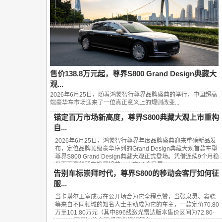
售价138.8万元起，尊界S800 Grand Design典藏大
观...
2026年6月25日，随着鸿蒙智行尊界品牌盛典的举行，中国超高
端豪华车市场迎来了一位真正意义上的规则改变...
锚定百万市场新高度，尊界S800典藏大观上市重构
自...
2026年6月25日，鸿蒙智行尊界年度品牌盛典迎来重磅新品发
布，定位品牌顶级豪华序列的Grand Design典藏大观首款车型
尊界S800 Grand Design典藏大观正式登场。凭借连续9个月稳
坐百万豪华轿车销量榜首、上市13个月累...
告别车标崇拜时代，尊界S800的移动会客厅如何征
服...
当卡塔尔王室成员在公开场合为它全程点赞，当张泉灵、窦骁
等来自不同领域的知名人士主动成为它的车主，一款定价70.80
万至101.80万元（其中896线激光雷达版本售价区间为72.80-
101.80万元）的中国超豪华旗舰轿车——...