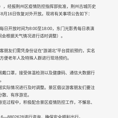
号），经报荆州区疫情防控指挥部批准，荆州古城历史
年8月16日恢复对外开放。现将有关事项公告如下：
开放时间为8:00至18:00，东门光影秀每日表演
播出时间会根据天气情况进行适时调整）。
客朋友们需凭身份证在“游湖北”平台提前预约，实名
方便老年人及特殊人群进行现场预约。
佩戴口罩，接受体温检测以及健康码、通信大数据行
。
根据实际情况进行及时调整。景区倡议游客朋友们要注
分散、有序游览。
游览过程中，积极配合景区疫情防控工作，不懈怠、
—8802628进行咨询，确保安全顺利出行。