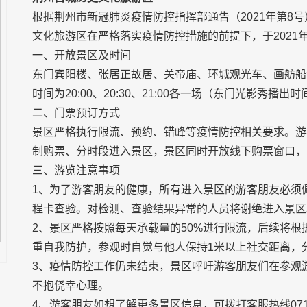
根据荆州市新冠肺炎疫情防控指挥部通告（2021年第8
文化旅游区在严格落实疫情防控措施的前提下，于2021
一、开放景区及时间
东门宾阳楼、张居正故居、关帝庙、环城观光车、画舫船每日
时间为20:00、20:30、21:00各一场（东门光影秀
二、门票预订方式
景区严格执行限流、预约、错峰等疫情防控相关要求。游
制购票、分时段进入景区，景区同时开放线下购票窗口，
三、游览注意事项
1、为了游客朋友的健康，所有进入景区的游客朋友必须
程卡查验。对检测、查验结果异常的人员将谢绝进入景区
2、景区严格按照每天承载量的50%进行限流，后续将
重自我防护，参观时自觉与他人保持1米以上社交距离，
3、疫情防控工作仍未结束，景区呼吁游客朋友们在参观
不抱侥幸心理。
4、游客朋友如想了解更多景区信息，可拨打客服热线0716