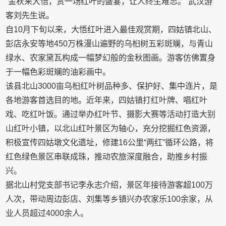
“金秋来大悟，赏一场红叶的盛宴，让人终生难忘。”武汉游
客刘先生说。
自10月下旬以来，大悟红叶进入最佳观赏期，四姑镇北山、
彭店永安等地450万株漫山遍野的乌桕树五彩斑斓，与青山
绿水、农家黛瓦构成一幅梦幻般的金秋图画。游客仿佛置身
于一幅色彩斑斓的油彩画中。
该县北山3000亩乌桕红叶树品种多、保护好、集中连片，是
各地游客首选目的地。近年来，四姑镇打红叶牌、唱红叶
戏、吃红叶饭。通过举办红叶节、摄影大赛等活动打造大别
山红叶小镇，以北山红叶景区为轴心，充分挖掘红色资源，
积极宣传四姑墩文化遗址，修建16公里“两红”循环公路，将
红色绿色景区串联成珠，推动农旅深度融合，助推乡村振
兴。
据北山村党支部书记李永志介绍，景区年接待游客超100万
人次，带动周边彭店、刘集等乡镇兴办农家乐100余家，从
业人员超过4000余人。