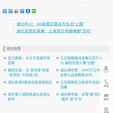
:
湖北利川：4A级景区建设为生态“让路”
:
湖北宣恩彭家寨：土家族古吊脚楼群“活化”
相关推荐
武汉黄陂：木兰不夜城开街
元旦假期接待游客近百万人
迎客
次 襄阳文旅火爆“出圈”
襄阳文旅：从“卖风景”转型
湖北神农架：5000万元中央
“卖体验” 大招商+优...
彩票公益金刷新乡村...
湖北新增8家省级旅游度假区
元旦假期武汉旅游市场加速
回暖
省外客人组团来湖北旅游过
湖北神农架：冰雪“暖”经济
新年
“猫冬”变“忙冬”