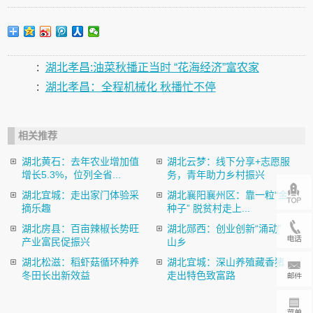
:
湖北孝昌:油菜秋播正当时 “花海经济”富农家
:
湖北孝昌：全程机械化 秋播忙不停
相关推荐
湖北黄石：去年农业增加值
湖北云梦：线下分享+志愿服
增长5.3%，位列全省...
务，青年助力乡村振兴
湖北宜城：走出家门体验采
湖北襄阳襄州区：靠一粒“金
摘乐趣
种子” 脱贫村走上...
湖北房县：百亩辣椒长势旺
湖北郧西：创业创新“涌动”
产业富民促振兴
山乡
湖北松滋：稻虾菇循环种养
湖北宜城：深山养殖藏香猪
冬田长出新效益
走出特色致富路