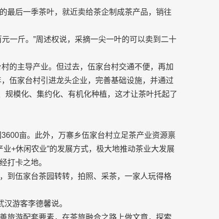
的最后一季茶叶，就近卖给茶企制成茶产品，销往
百元一斤。”周述权说，采摘一尖一叶的可以卖到二十
家台村的主导产业。但过去，伍家台村交通不便，再加
4年，伍家台村引进龙头企业，完善基础设施，并通过
化、规模化、集约化、有机化种植，这才让茶叶托起了
园3600亩。此外，万寨乡伍家台村立足茶产业资源禀
叶产业+休闲农业”的发展方式，极大地推动茶业大发展
经打卡之地。
，到伍家台茶园转转，拍照、采茶，一家人玩得格
武汉游客李德馨说。
善旅游配套要素，在茶旅融合之路上做文章，探索