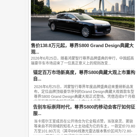
售价138.8万元起，尊界S800 Grand Design典藏大
观...
2026年6月25日，随着鸿蒙智行尊界品牌盛典的举行，中国超高
端豪华车市场迎来了一位真正意义上的规则改变...
锚定百万市场新高度，尊界S800典藏大观上市重构
自...
2026年6月25日，鸿蒙智行尊界年度品牌盛典迎来重磅新品发
布，定位品牌顶级豪华序列的Grand Design典藏大观首款车型
尊界S800 Grand Design典藏大观正式登场。凭借连续9个月稳
坐百万豪华轿车销量榜首、上市13个月累...
告别车标崇拜时代，尊界S800的移动会客厅如何征
服...
当卡塔尔王室成员在公开场合为它全程点赞，当张泉灵、窦骁
等来自不同领域的知名人士主动成为它的车主，一款定价70.80
万至101.80万元（其中896线激光雷达版本售价区间为72.80-
101.80万元）的中国超豪华旗舰轿车——...