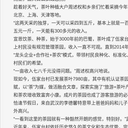
趁着好天气，茶叶种植大户周述权和乡亲们忙着采摘今年
北京、上海、天津等地。
“这两天采的独芽，一天可以采四到五斤，基本上就是一
五元一斤，一天能有300多元的收入。
宣恩饮茶、种茶，始于3000年前的巴蜀，茶叶成了伍
上村民没有规范管理茶园，收入一直不可观。直到201
“龙头企业+合作社+茶农”模式，带领村民良种化、标准
村民们的希望。
“一亩收入七八千元没得问题。”周述权高兴地说。
现如今，伍家台村已发展茶叶7980亩，其中有机认证茶
赋，以“茶”为媒，做活融合文章，探索实施了“旅游+茶
和茶农增收致富奔小康。成片的茶园也成了游客旅游的必
恰逢节假日，来自武汉的李德馨特意带上爸爸妈妈和儿子
外高兴。
“一看到这里的茶园就有一种豁然开朗的感觉，特别好。”
近年来，伍家台村依托历史悠久的茶文化和生态优势，完