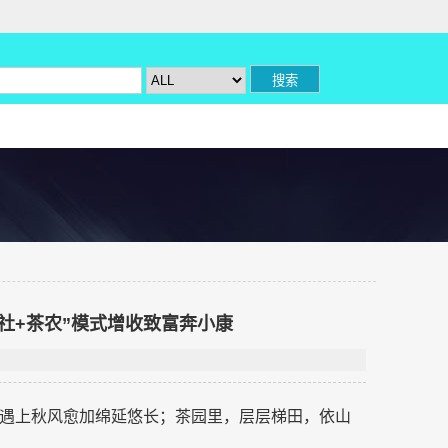
社+茶农”模式增收致富奔小康
遇上秋风愈加绵延悠长；茶园里，层层梯田，依山