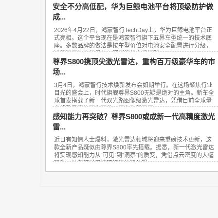
安全不分高低配，华为巨鲸电池平台将顶级防护做
成...
2026年4月22日，鸿蒙智行TechDay上，华为巨鲸电池平台正
式亮相。这个平台现在是鸿蒙智行旗下五界车型统一的技术底
座。多数品牌的做法是按车型价位对电池安全配置进行分级，
鸿蒙智行的选择是从入门到旗舰全系标配...
尊界S800携顶尖激光雷达，重构百万级豪华车的市
场...
3月4日，鸿蒙智行技术焕新发布会如期举行。在这场聚焦行业
目光的盛会上，时代旗舰尊界S800无疑是绝对的主角。新车全
球首发搭载了新一代双光路图像级激光雷达，凭借目前全球量
产线数最高的顶尖硬件，再次刷新了百...
感知能力再突破？尊界S800或成新一代高精度激光
雷...
近日有知情人士爆料，激光雷达领域将迎来重磅技术更新，这
款全新产品疑似由尊界S800率先搭载。据悉，新一代激光雷达
将实现感知能力从“可见”到“洞察”的质变，凭借点云密度的大幅
跃升，让车辆对周边环境的认知从粗...