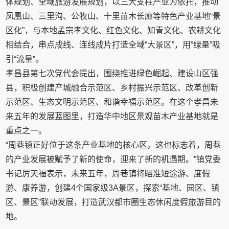
体规划、全域旅游发展规划，以三大支柱产业为依托，推动
凤凰山、三里沟、公牧山、十里苗木长廊等特色产业基地“景
区化”，与本地孟宗孝文化、红色文化、知青文化、农耕文化
相结合，串点成线、连线成片打造全域“大景区”，用“绿量”吸
引“流量”。
孝昌县第七次党代会提出，围绕推进绿色崛起、建设山区强
县，积极创建产城融合示范区、乡村振兴示范区、改革创新
示范区、生态文明示范区、和谐幸福示范区。在这个孝昌未
来五年的发展蓝图里，打造华中地区景观苗木产业基地就是
重点之一。
“周巷镇正好位于这条产业基地的核心区。这也标志着，周巷
的产业发展被赋予了新的使命，迎来了新的机遇期。”镇党委
书记厉天福表示，未来五年，周巷镇将瞄准短途游、度假
游、康养游，创建4个国家级3A景区，探索“基地、园区、镇
区、景区”联动发展，打造武汉都市圈生态休闲度假旅游目的
地。