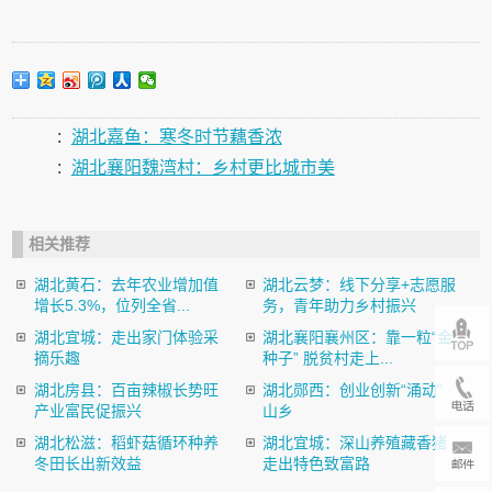
:
湖北嘉鱼：寒冬时节藕香浓
:
湖北襄阳魏湾村：乡村更比城市美
相关推荐
湖北黄石：去年农业增加值
湖北云梦：线下分享+志愿服
增长5.3%，位列全省...
务，青年助力乡村振兴
湖北宜城：走出家门体验采
湖北襄阳襄州区：靠一粒“金
摘乐趣
种子” 脱贫村走上...
湖北房县：百亩辣椒长势旺
湖北郧西：创业创新“涌动”
产业富民促振兴
山乡
湖北松滋：稻虾菇循环种养
湖北宜城：深山养殖藏香猪
冬田长出新效益
走出特色致富路