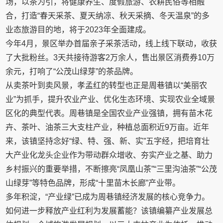
场，以茶为引，将健康养生、度假旅游、农耕民俗等相融
合，打造“春天采茶、夏天纳凉、秋天采摘、冬天温泉”的多
业态旅游目的地，将于2023年全面建成。
今年4月，景区举办首届亲子采茶活动，线上线下联动，收获
了大批粉丝。3天共接待游客2万余人，售出景区消费券10万
余元，打响了“公茂山绿芽”的茶品牌。
从卖茶叶到卖风景，孝孟红的转型也正是周巷镇以“美丽农
业”为抓手，提升农业产业、优化生态环境、实现农业全域景
区化的典型代表。周巷镇是全国农业产业强镇，拥有苗木花
卉、茶叶、油茶三大支柱产业，种植总面积近9万亩。近年
来，该镇坚持念好“绿、特、强、新、实”五字经，把培育壮
大产业化龙头企业作为带动群众增收、夯实产业之基、助力
乡村振兴的重要举措，不断擦亮“凤凰山茶”“三里沟油茶”“公茂
山绿芽”等特色品牌，形成“十里苗木长廊”产业带。
多年积淀，“产业绿”已成为周巷镇经济发展的核心竞争力。
如何进一步释放产业红利为发展蓄能？该镇编纂产业发展总