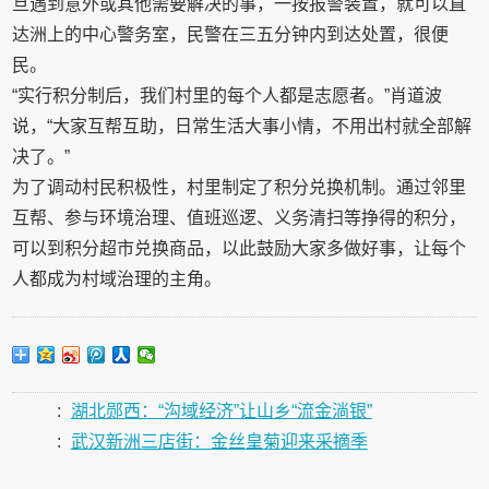
旦遇到意外或其他需要解决的事，一按报警装置，就可以直
达洲上的中心警务室，民警在三五分钟内到达处置，很便
民。
“实行积分制后，我们村里的每个人都是志愿者。”肖道波
说，“大家互帮互助，日常生活大事小情，不用出村就全部解
决了。”
为了调动村民积极性，村里制定了积分兑换机制。通过邻里
互帮、参与环境治理、值班巡逻、义务清扫等挣得的积分，
可以到积分超市兑换商品，以此鼓励大家多做好事，让每个
人都成为村域治理的主角。
:
湖北郧西：“沟域经济”让山乡“流金淌银”
:
武汉新洲三店街：金丝皇菊迎来采摘季