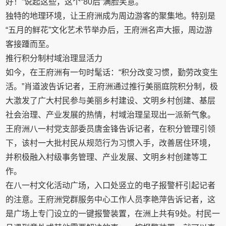
好！”说起这些，这个“80后”满脸笑意。
独特的地理环境，让王府洲成为周边游客的聚集地。特别是
“五月的鲜花”文化艺术节举办后，王府洲名声大振，周边游
客接踵而至。
推行积分制村域治理显活力
如今，在王府洲有一句时髦话：“积分改变习惯，勤劳改变生
活。”肖道波告诉记者，王府洲通过推行美丽庭院积分制，极
大激发了广大村民参与美丽乡村建设、文明乡村创建、基层
社会治理、产业发展的热情，村域治理呈现出一派新气象。
王府洲八一村党支部委员唐金锋告诉记者，在积分管理引领
下，该村一大批村民从规范行为习惯入手，改善居住环境，
并积极融入村级事务管理、产业发展、文明乡村创建等工
作。
在八一村文化活动广场，入口处竖立的电子报警杆引起记者
的注意。王府洲党群服务中心工作人员李艳萍告诉记者，这
是广场上专门设立的一键报警装置，在洲上共有9处。村民一