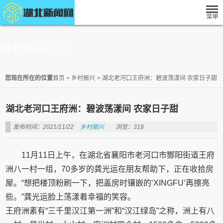
乡村振兴
XCZX
您现在所在的位置
首页
>
乡村振兴
>
湖北老河口王府洲：碧波荡漾间 农家日子甜
湖北老河口王府洲：碧波荡漾间 农家日子甜
发布时间：2021/11/22
乡村振兴
浏览：318
11月11日上午，在湖北省襄阳市老河口市酂阳街道王府
洲八一村一组，70多岁的龚光运在朋友帮助下，正在收拾房
屋。“想把楼顶粉刷一下，把盖房时镶嵌的‘XINGFU’再擦亮
些。”龚光运脸上荡漾着幸福的笑容。
王府洲素有“三千里汉江第一洲”和“汉江绿岛”之称，洲上有八