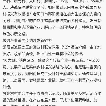
一村、晨光村、太山村、府洲村四个村，1500多户、5800多
人。决战决胜脱贫攻坚后，如何做到巩固脱贫攻坚成果同乡
村振兴有效衔接？老河口市酂阳街道在加大生态保护力度的
同时，利用当地的自然生态禀赋推进美丽乡村建设，发展有
机果蔬和生态环保产业，蹚出了一条因地制宜、特色鲜明的
绿色小康之路。
做强产业链老传统焕发新魅力
酂阳街道绿岛王府洲四村联合党委书记肖道波介绍，由于水
质好、蔬菜品质佳，洲上百姓一直有种菜的传统。
“因为缺少销售渠道，蔬菜这个传统产业一度沉寂。”肖道波
说，发展产业是实施乡村振兴战略的核心，也是强村富民的
最直接手段。酂阳街道党工委针对王府洲实际，通过典型引
路、以点带面，做强蔬菜产业链，助推王府洲蔬菜产业提档
升级。
晨光村村委会主任王春杰告诉记者，随着美丽乡村示范点建
设的整体推进，在产业布局方面，形成了集果蔬种植、加