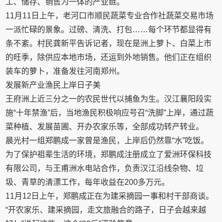
工、储存、销售为一体的产业链。
11月11日上午，老河口市顺民蔬菜专业合作社蔬菜交易市场
一派忙碌的景象。过磅、清洗、打包……每个环节都显得有
条不紊。村民龚新平告诉记者，现在是洲上萝卜、白菜上市
的旺季，除供应本地市场，还运到外地销售。他们正在组织
装车的萝卜，准备发往河南郑州。
发展新产业渔民上岸日子美
王府洲上近三分之一的农民世代以捕鱼为生。汉江襄阳段实
施“十年禁渔”后，当地渔民积极响应号召“洗脚”上岸，通过蔬
菜种植、发展苗圃、开办农家乐等，全部成功转产转业。
晨光村一组郑鹏成一家曾是渔民，上岸后仍然靠“水”吃饭。
为了保护祖辈生活的环境，郑鹏成注册成立了爱洲环保科技
有限公司，与王甫洲水电站合作，负责汉江沿线杂物、垃
圾、青草的清漂工作，每年收益在200多万元。
11月12日上午，郑鹏成正在为建采摘园一事和村干部商谈。
“开农家乐、建采摘园，走文旅融合的路子，日子会越来越