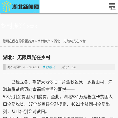
乡村振兴
XCZX
您现在所在的位置
首页
>
乡村振兴
>
湖北：无限风光在乡村
湖北：无限风光在乡村
发布时间：2021/11/23
乡村振兴
浏览：328
已经立冬，荆楚大地依旧一片金秋景象，乡野山村，洋
溢着脱贫后迈向幸福新生活的喜悦——
5.8万剩余贫困人口脱贫。至此，湖北581万建档立卡贫困人
口全部脱贫、37个贫困县全部摘帽、4821个贫困村全部出
列，从此告别绝对贫困。