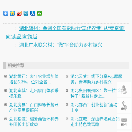
:
湖北随州：争创全国有影响力“现代农港” 从“卖资源”
向“卖品牌”跨越
:
湖北广水联兴村：“微”平台助力乡村振兴
相关推荐
湖北黄石：去年农业增加值
湖北云梦：线下分享+志愿服
增长5.3%，位列全省...
务，青年助力乡村振兴
湖北宜城：走出家门体验采
湖北襄阳襄州区：靠一粒“金
摘乐趣
种子” 脱贫村走上...
湖北房县：百亩辣椒长势旺
湖北郧西：创业创新“涌动”
产业富民促振兴
山乡
湖北松滋：稻虾菇循环种养
湖北宜城：深山养殖藏香猪
冬田长出新效益
走出特色致富路