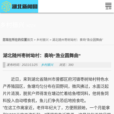
乡村振兴
XCZX
您现在所在的位置
首页
>
乡村振兴
>
湖北随州枣树坳村：奏响“渔业圆舞曲”
湖北随州枣树坳村：奏响“渔业圆舞曲”
发布时间：2021/11/25
乡村振兴
浏览：390
近日，来到湖北省随州市曾都区府河镇枣树坳村特色水
产养殖园区，鱼塘均匀分布在田野间，微风拂过，水面泛起
片片涟漪，脱贫户师得发在塘边忙着给鱼喂饲料，他将鱼饲
料投入自动喂食机，鱼儿们争先恐后地抢食吃。
“在这工作离家近，老伴年纪大了，方便照顾她，一个月能拿