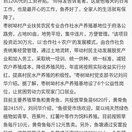
到1200元的工资补贴。”师得发告诉笔者，这是他每天的日常
工作，也是最开心的工作，鱼养好了，全家人的生活就有保
障了。
枣树坳村产业扶贫农民专业合作社水产养殖基地位于府洛公
路旁，占地80亩，地势平坦，集中连片，方便管理。“该项目
投资近30万元，以‘合作社＋农户’的发展模式，由合作社负
责统筹经营管理，通过土地流转，带动村民主动发展脱贫产
业和加入务工，采取统一培训、统一供种、统一标准，减轻
农户养殖成本，降低养殖风险，年底将按照实际收益实行分
红，提高村民水产养殖的积极性。”枣树坳村党支部书记刘问
华介绍。据了解，枣树坳村水产养殖基地设了6个公益性岗
位，让贫困劳动力实现家门口就业。
目前主要养殖草鱼和黄骨鱼，共投放草鱼苗6820斤，黄骨鱼
苗2415斤。刘问华介绍，“鱼很受市场欢迎，是以纯天然绿色
植物如青草、芭蕉叶、红薯叶等作为饲料养殖。目前按照草
鱼每斤10元，黄骨鱼每斤12元售卖。另外，鱼塘通过安置投