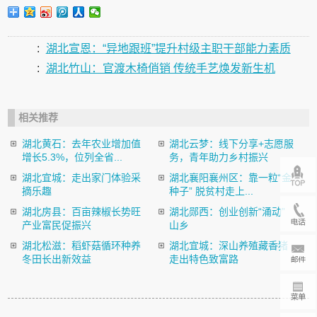
:
湖北宣恩：“异地跟班”提升村级主职干部能力素质
:
湖北竹山：官渡木椅俏销 传统手艺焕发新生机
相关推荐
湖北黄石：去年农业增加值
湖北云梦：线下分享+志愿服
增长5.3%，位列全省...
务，青年助力乡村振兴
湖北宜城：走出家门体验采
湖北襄阳襄州区：靠一粒“金
摘乐趣
种子” 脱贫村走上...
湖北房县：百亩辣椒长势旺
湖北郧西：创业创新“涌动”
产业富民促振兴
山乡
湖北松滋：稻虾菇循环种养
湖北宜城：深山养殖藏香猪
冬田长出新效益
走出特色致富路