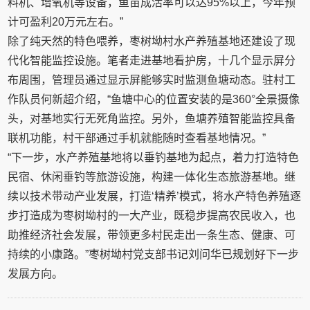
料机、增氧机等设备，鱼苗成活率可以达95%以上，今年预
计可盈利20万元左右。”
除了纯天然的特色喂养，枣树坳村水产养殖基地还建设了现
代化智能监控设施。笔者走进基地看护房，十几个显示屏分
布周围，管理员通过显示屏能够实时监测鱼塘动态。驻村工
作队员何新超介绍，“鱼塘中心的位置安装的是360°全景摄像
头，对基地实行无死角监控。另外，鱼塘养殖智能监控具备
联机功能，村干部通过手机就能随时查看基地情况。”
“下一步，水产养殖基地将以垂钓基地为起点，着力打造特色
民宿、休闲垂钓等旅游设施，构建一体化生态旅游基地。继
续以技术带动产业发展，打造‘精养’模式，将水产特色养殖逐
步打造成为枣树坳村的一大产业，既稳步提高农民收入，也
助推经济社会发展，带领更多村民走出一条生态、健康、可
持续的小康路。”枣树坳村党支部书记刘问华已规划好下一步
发展方向。